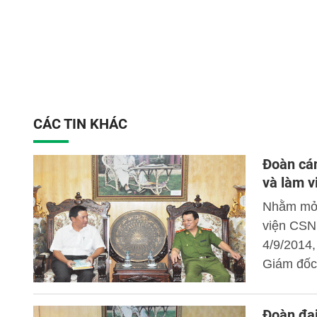
CÁC TIN KHÁC
Đoàn cán
và làm v
Nhằm mở 
viện CSND
4/9/2014
Giám đốc 
đoàn cán
Nhạc Hiền
Đoàn đại