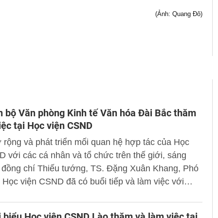
(Ảnh: Quang Đô)
 bộ Văn phòng Kinh tế Văn hóa Đài Bắc thăm
iệc tại Học viện CSND
rộng và phát triển mối quan hệ hợp tác của Học
 với các cá nhân và tổ chức trên thế giới, sáng
, đồng chí Thiếu tướng, TS. Đặng Xuân Khang, Phó
Học viện CSND đã có buổi tiếp và làm việc với
 bộ Văn phòng Kinh tế Văn hóa Đài Bắc do ông Lâm
, đại diện Tổng cục Cảnh sát Đài Loan làm trưởng
 biểu Học viện CSND Lào thăm và làm việc tại