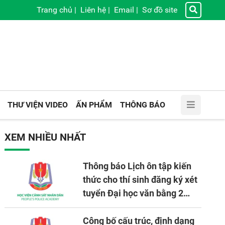
Trang chủ
|
Liên hệ
|
Email
|
Sơ đồ site
THƯ VIỆN VIDEO
ẤN PHẨM
THÔNG BÁO
XEM NHIỀU NHẤT
Thông báo Lịch ôn tập kiến
thức cho thí sinh đăng ký xét
tuyển Đại học văn bằng 2
tuyển mới, mở tại Học viện
CSND năm học 2026 - 2027
Công bố cấu trúc, định dạng