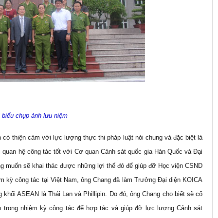
 biểu chụp ảnh lưu niệm
có thiện cảm với lực lượng thực thi pháp luật nói chung và đặc biệt là
ối quan hệ công tác tốt với Cơ quan Cảnh sát quốc gia Hàn Quốc và Đại
g muốn sẽ khai thác được những lợi thế đó để giúp đỡ Học viện CSND
hiệm kỳ công tác tại Việt Nam, ông Chang đã làm Trưởng Đại diện KOICA
ng khối ASEAN là Thái Lan và Phillipin. Do đó, ông Chang cho biết sẽ cố
 trong nhiệm kỳ công tác để hợp tác và giúp đỡ lực lượng Cảnh sát