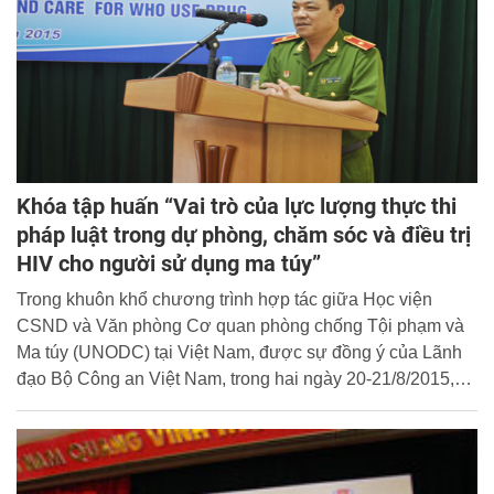
Thư viện.
Khóa tập huấn “Vai trò của lực lượng thực thi
pháp luật trong dự phòng, chăm sóc và điều trị
HIV cho người sử dụng ma túy”
Trong khuôn khổ chương trình hợp tác giữa Học viện
CSND và Văn phòng Cơ quan phòng chống Tội phạm và
Ma túy (UNODC) tại Việt Nam, được sự đồng ý của Lãnh
đạo Bộ Công an Việt Nam, trong hai ngày 20-21/8/2015,
Học viện CSND đã phối hợp với Văn phòng UNODC Việt
Nam đã tổ chức thành công khóa tập huấn “Vai trò của lực
lượng thực thi pháp luật trong dự phòng, chăm sóc và điều
trị HIV cho người sử dụng ma túy” tại Đồ Sơn - Hải Phòng.