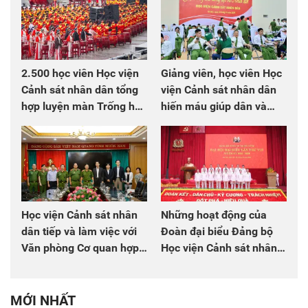
2.500 học viên Học viện
Giảng viên, học viên Học
Cảnh sát nhân dân tổng
viện Cảnh sát nhân dân
hợp luyện màn Trống hội
hiến máu giúp dân và
chào mừng Đại hội Đảng
đồng đội
Học viện Cảnh sát nhân
Những hoạt động của
dân tiếp và làm việc với
Đoàn đại biểu Đảng bộ
Văn phòng Cơ quan hợp
Học viện Cảnh sát nhân
tác quốc tế Nhật Bản tại
dân tại Đại hội đại biểu
Việt Nam
Đảng bộ Công an Trung
ương lần thứ VIII, nhiệm
MỚI NHẤT