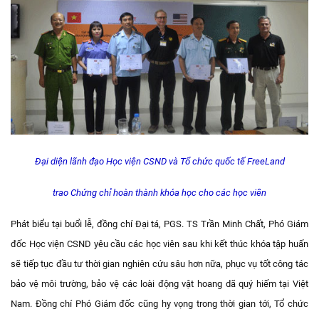
Đại diện lãnh đạo Học viện CSND và Tổ chức quốc tế FreeLand
trao Chứng chỉ hoàn thành khóa học cho các học viên
Phát biểu tại buổi lễ, đồng chí Đại tá, PGS. TS Trần Minh Chất, Phó Giám
đốc Học viện CSND yêu cầu các học viên sau khi kết thúc khóa tập huấn
sẽ tiếp tục đầu tư thời gian nghiên cứu sâu hơn nữa, phục vụ tốt công tác
bảo vệ môi trường, bảo vệ các loài động vật hoang dã quý hiếm tại Việt
Nam. Đồng chí Phó Giám đốc cũng hy vọng trong thời gian tới, Tổ chức