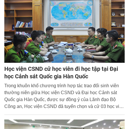
Học viện CSND cử học viên đi học tập tại Đại
học Cảnh sát Quốc gia Hàn Quốc
Trong khuôn khổ chương trình hợp tác trao đổi sinh viên
thường niên giữa Học viện CSND và Đại học Cảnh sát
Quốc gia Hàn Quốc, được sự đồng ý của Lãnh đạo Bộ
Công an, Học viện CSND đã tuyển chọn và cử 03 học viên
sang học tập và rèn luyện tại trường bạn trong 04 tháng
(tháng 8 - 12/2015), bao gồm: Phạm Tuấn Anh, lớp B11-
D38 (Trưởng đoàn); Nguyễn Tuấn Anh, lớp B12-D38; Cao