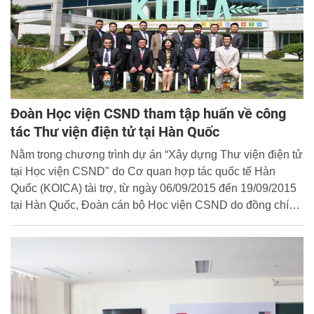
Đoàn Học viện CSND tham tập huấn về công
tác Thư viện điện tử tại Hàn Quốc
Nằm trong chương trình dự án “Xây dựng Thư viện điện tử
tại Học viện CSND" do Cơ quan hợp tác quốc tế Hàn
Quốc (KOICA) tài trợ, từ ngày 06/09/2015 đến 19/09/2015
tại Hàn Quốc, Đoàn cán bộ Học viện CSND do đồng chí
Thiếu tướng, Tiến sĩ Đặng Xuân Khang - Phó Giám đốc
Học viện làm Trưởng đoàn đã tham dự Khóa tập huấn đợt
2 với nội dung “Ứng dụng Công nghệ thông tin (CNTT)
trong công tác quản lý hệ thống Thư viện điện tử”.