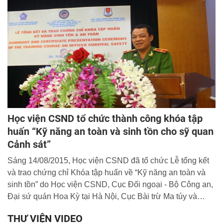
Thư viện do đồng chí Thiếu tá, TS. Lê Hồng Hải, Phó
Giám đốc Trung tâm làm trưởng đoàn.
Học viện CSND tổ chức thành công khóa tập
huấn “Kỹ năng an toàn và sinh tồn cho sỹ quan
Cảnh sát”
Sáng 14/08/2015, Học viện CSND đã tổ chức Lễ tổng kết
và trao chứng chỉ Khóa tập huấn về “Kỹ năng an toàn và
sinh tồn” do Học viện CSND, Cục Đối ngoại - Bộ Công an,
Đại sứ quán Hoa Kỳ tại Hà Nội, Cục Bài trừ Ma túy và
Thực thi pháp luật quốc tế - Bộ Ngoại giao Hoa Kỳ phối
THƯ VIỆN VIDEO
hợp tổ chức.