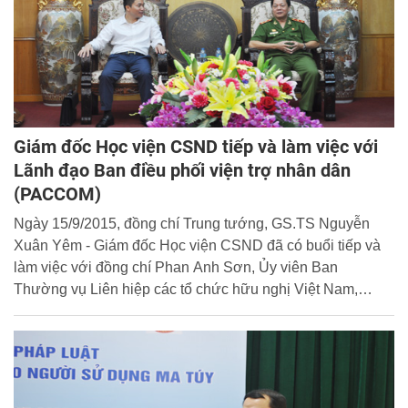
Giám đốc Học viện CSND tiếp và làm việc với
Lãnh đạo Ban điều phối viện trợ nhân dân
(PACCOM)
Ngày 15/9/2015, đồng chí Trung tướng, GS.TS Nguyễn
Xuân Yêm - Giám đốc Học viện CSND đã có buổi tiếp và
làm việc với đồng chí Phan Anh Sơn, Ủy viên Ban
Thường vụ Liên hiệp các tổ chức hữu nghị Việt Nam,
Trưởng Ban Điều phối viện trợ nhân dân (PACCOM) và
một số đồng chí Lãnh đạo và cán bộ chức năng của Ban.
Cùng tham gia buổi tiếp còn có đại diện lãnh đạo các đơn
vị thuộc Học viện CSND như Phòng Hợp tác quốc tế, Văn
Phòng Học viện, Phòng Hậu cần, Trung tâm Lưu trữ và