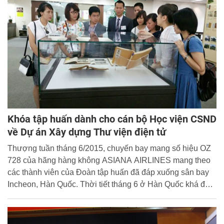
Đinh Khánh Toàn, lớp B13-D38.
Khóa tập huấn dành cho cán bộ Học viện CSND
về Dự án Xây dựng Thư viện điện tử
Thượng tuần tháng 6/2015, chuyến bay mang số hiệu OZ
728 của hãng hàng không ASIANA AIRLINES mang theo
các thành viên của Đoàn tập huấn đã đáp xuống sân bay
Incheon, Hàn Quốc. Thời tiết tháng 6 ở Hàn Quốc khá đẹp,
nhiệt độ mát mẻ và không khí dễ chịu. Đoàn tập huấn của
Học viện CSND bao gồm 11 thành viên, với thành phần
chính là các cán bộ thư viện thuộc Trung tâm Lưu trữ và