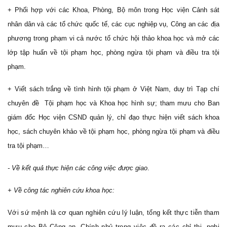
+ Phối hợp với các Khoa, Phòng, Bộ môn trong Học viện Cảnh sát
nhân dân và các tổ chức quốc tế, các cục nghiệp vụ, Công an các địa
phương trong phạm vi cả nước tổ chức hội thảo khoa học và mở các
lớp tập huấn về tội phạm học, phòng ngừa tội phạm và điều tra tội
phạm.
+ Viết sách trắng về tình hình tội phạm ở Việt Nam, duy trì Tạp chí
chuyên đề Tội phạm học và Khoa học hình sự; tham mưu cho Ban
giám đốc Học viện CSND quản lý, chỉ đạo thực hiện viết sách khoa
học, sách chuyên khảo về tội phạm học, phòng ngừa tội phạm và điều
tra tội phạm…
- Về kết quả thực hiện các công việc được giao
.
+ Về công tác nghiên cứu khoa học:
Với sứ mệnh là cơ quan nghiên cứu lý luận, tổng kết thực tiễn tham
mưu cho Bộ Công an, Chính phủ trong việc đề ra các chỉ thị, nghị