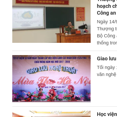
hoạch c
Công an
Ngày 14/9
Thượng t
Bộ Công a
thống tro
trong điề
danh Phó
Giao lưu
dân (CAN
Tối ngày
văn nghệ 
Học viện