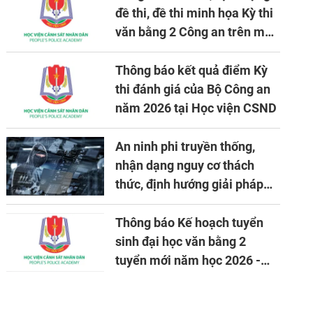
đề thi, đề thi minh họa Kỳ thi
văn bằng 2 Công an trên máy
tính
Thông báo kết quả điểm Kỳ
thi đánh giá của Bộ Công an
năm 2026 tại Học viện CSND
An ninh phi truyền thống,
nhận dạng nguy cơ thách
thức, định hướng giải pháp
đảm bảo an ninh quốc gia
trong tình hình hiện nay
Thông báo Kế hoạch tuyển
sinh đại học văn bằng 2
tuyển mới năm học 2026 -
2027