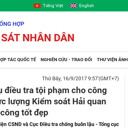
Tiếng Việt
English
ỢP TÁC QUỐC TẾ
NGHIÊN CỨU - TRAO ĐỔI
THƯ VIỆN ẢNH
Thứ Bảy, 16/9/2017 9:57'(GMT+7)
 điều tra tội phạm cho công
ực lượng Kiểm soát Hải quan
công tốt đẹp
iện CSND và Cục Điều tra chống buôn lậu - Tổng cục