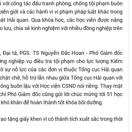
ối với công tác đấu tranh phòng, chống tội phạm buôn
iên giới và các hành vi vi phạm pháp luật khác trong
oát Hải quan. Qua khóa học, các học viên được nâng
o lưu, chia sẻ kinh nghiệm với nhiều đồng nghiệp trên
ng, Đại tá, PGS. TS Nguyễn Đắc Hoan - Phó Giám đốc
g nghiệp vụ điều tra tội phạm cho lực lượng Kiểm
hờ sự nỗ lực của các đơn vị thuộc Tổng cục Hải quan
chặt chẽ, hỗ trợ lẫn nhau giữa Tổng cục Hải quan với
hống buôn lậu với Học viện CSND nói riêng. Thay mặt
chí Phó Giám đốc cũng gửi lời chúc mừng tới 51 học
 khó khăn để hoàn thành tốt khóa bồi dưỡng.
ao tặng giấy khen vì có thành tích xuất sắc trong thời