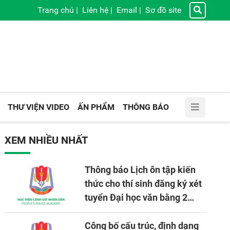
Trang chủ
|
Liên hệ
|
Email
|
Sơ đồ site
THƯ VIỆN VIDEO
ẤN PHẨM
THÔNG BÁO
XEM NHIỀU NHẤT
Thông báo Lịch ôn tập kiến
thức cho thí sinh đăng ký xét
tuyển Đại học văn bằng 2
tuyển mới, mở tại Học viện
CSND năm học 2026 - 2027
Công bố cấu trúc, định dạng