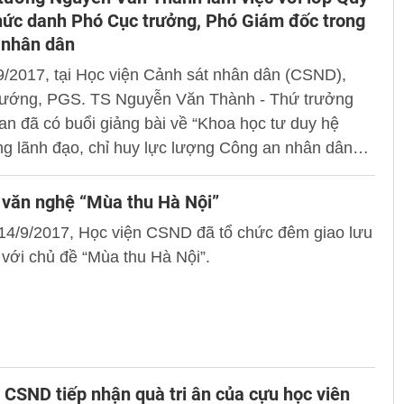
hức danh Phó Cục trưởng, Phó Giám đốc trong
 nhân dân
/2017, tại Học viện Cảnh sát nhân dân (CSND),
ướng, PGS. TS Nguyễn Văn Thành - Thứ trưởng
n đã có buổi giảng bài về “Khoa học tư duy hệ
ng lãnh đạo, chỉ huy lực lượng Công an nhân dân
u kiện hiện nay thay đổi” cho lớp Quy hoạch chức
 Cục trưởng, Phó Giám đốc trong Công an nhân
 văn nghệ “Mùa thu Hà Nội”
D).
 14/9/2017, Học viện CSND đã tổ chức đêm giao lưu
với chủ đề “Mùa thu Hà Nội”.
 CSND tiếp nhận quà tri ân của cựu học viên