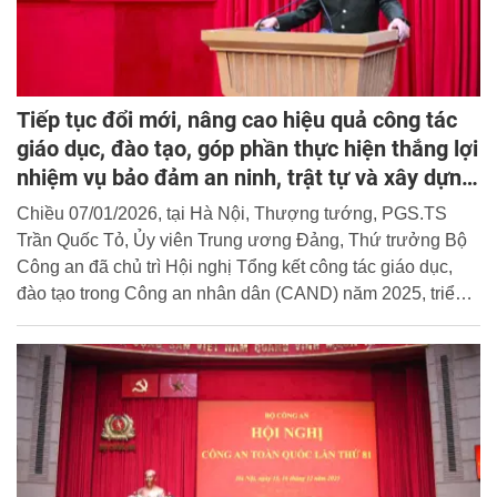
Tiếp tục đổi mới, nâng cao hiệu quả công tác
giáo dục, đào tạo, góp phần thực hiện thắng lợi
nhiệm vụ bảo đảm an ninh, trật tự và xây dựng
lực lượng CAND
Chiều 07/01/2026, tại Hà Nội, Thượng tướng, PGS.TS
Trần Quốc Tỏ, Ủy viên Trung ương Đảng, Thứ trưởng Bộ
Công an đã chủ trì Hội nghị Tổng kết công tác giáo dục,
đào tạo trong Công an nhân dân (CAND) năm 2025, triển
khai nhiệm vụ công tác năm 2026; sơ kết học kỳ I năm học
2025 – 2026 và giao ban Quý IV/2025 các học viện, trường
CAND.