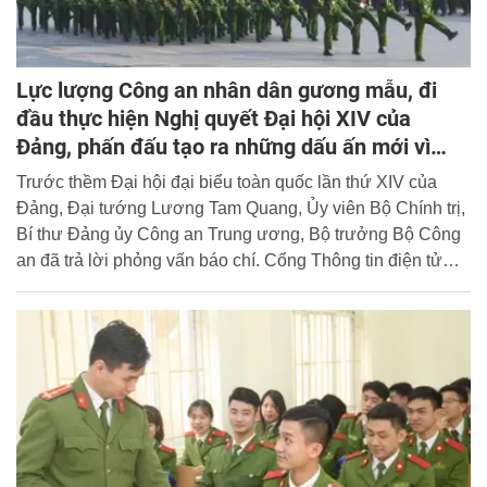
Lực lượng Công an nhân dân gương mẫu, đi
đầu thực hiện Nghị quyết Đại hội XIV của
Đảng, phấn đấu tạo ra những dấu ấn mới vì
Đảng, vì dân*
Trước thềm Đại hội đại biểu toàn quốc lần thứ XIV của
Đảng, Đại tướng Lương Tam Quang, Ủy viên Bộ Chính trị,
Bí thư Đảng ủy Công an Trung ương, Bộ trưởng Bộ Công
an đã trả lời phỏng vấn báo chí. Cổng Thông tin điện tử
Học viện trân trọng giới thiệu bài phỏng vấn của đồng chí
Bộ trưởng.