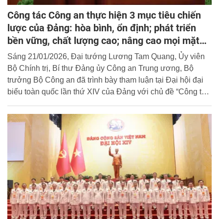
Công tác Công an thực hiện 3 mục tiêu chiến
lược của Đảng: hòa bình, ổn định; phát triển
bền vững, chất lượng cao; nâng cao mọi mặt
đời sống Nhân dân
Sáng 21/01/2026, Đại tướng Lương Tam Quang, Ủy viên
Bộ Chính trị, Bí thư Đảng ủy Công an Trung ương, Bộ
trưởng Bộ Công an đã trình bày tham luận tại Đại hội đại
biểu toàn quốc lần thứ XIV của Đảng với chủ đề “Công tác
Công an thực hiện 3 mục tiêu chiến lược của Đảng: hòa
bình, ổn định; phát triển bền vững, chất lượng cao; nâng
cao mọi mặt đời sống Nhân dân”. Cổng Thông tin điện tử
Học viện trân trọng giới thiệu toàn văn bài tham luận của
đồng chí Bộ trưởng.