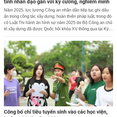
tính nhân đạo gắn với kỷ cương, nghiêm minh
Năm 2025, lực lượng Công an nhân dân tiếp tục ghi dấu
ấn trong công tác xây dựng, hoàn thiện pháp luật, trong đó
có Luật Thi hành án hình sự năm 2025 do Bộ Công an chủ
trì xây dựng đã được Quốc hội khóa XV thông qua tại Kỳ
họp thứ 10. Luật quy định toàn diện về quản lý giam giữ,
thi hành án tại cộng đồng và tái hòa nhập cộng đồng, chính
thức có hiệu lực thi hành từ ngày 01/7/2026. Trung tướng,
PGS.TS Phạm Công Nguyên, Cục trưởng Cục Pháp chế
và cải cách hành chính, tư pháp, Bộ Công an đã trao đổi,
cung cấp thông tin về một số nội dung mới của Luật.
Công bố chỉ tiêu tuyển sinh vào các học viện,