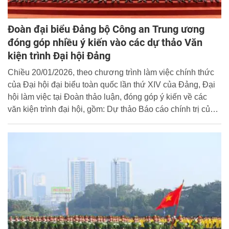
Đoàn đại biểu Đảng bộ Công an Trung ương
đóng góp nhiều ý kiến vào các dự thảo Văn
kiện trình Đại hội Đảng
Chiều 20/01/2026, theo chương trình làm việc chính thức
của Đại hội đại biểu toàn quốc lần thứ XIV của Đảng, Đại
hội làm việc tại Đoàn thảo luận, đóng góp ý kiến về các
văn kiện trình đại hội, gồm: Dự thảo Báo cáo chính trị của
Ban Chấp hành Trung ương Đảng khoá XIII; Dự thảo Báo
cáo tổng kết một số vấn đề lý luận và thực tiễn về công
cuộc Đổi mới theo định hướng xã hội chủ nghĩa trong 40
năm qua ở Việt Nam; Dự thảo Báo cáo tổng kết 15 năm thi
hành Điều lệ Đảng (2011 - 2025) và đề xuất, định hướng
sửa đổi, bổ sung Điều lệ Đảng.