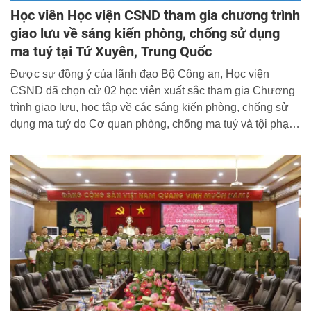
Học viên Học viện CSND tham gia chương trình
giao lưu về sáng kiến phòng, chống sử dụng
ma tuý tại Tứ Xuyên, Trung Quốc
Được sự đồng ý của lãnh đạo Bộ Công an, Học viện
CSND đã chọn cử 02 học viên xuất sắc tham gia Chương
trình giao lưu, học tập về các sáng kiến phòng, chống sử
dụng ma tuý do Cơ quan phòng, chống ma tuý và tội phạm
Liên Hợp Quốc (UNODC) phối hợp với Ủy ban kiểm soát
ma tuý Trung Quốc tổ chức tại Tứ Xuyên, Trung Quốc từ
ngày 25 - 29/11/2024.