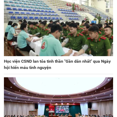
Học viện CSND lan tỏa tinh thần "Gần dân nhất" qua Ngày
hội hiến máu tình nguyện