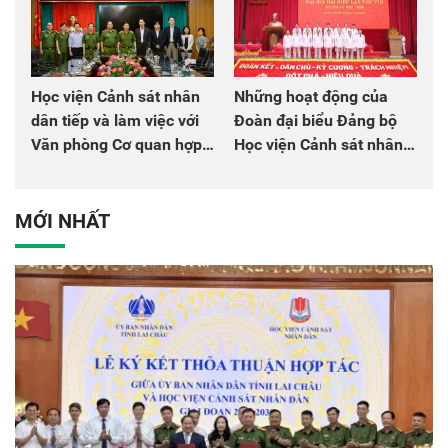
Học viện Cảnh sát nhân
Những hoạt động của
dân tiếp và làm việc với
Đoàn đại biểu Đảng bộ
Văn phòng Cơ quan hợp
Học viện Cảnh sát nhân
tác quốc tế Nhật Bản tại
dân tại Đại hội đại biểu
Việt Nam
Đảng bộ Công an Trung
ương lần thứ VIII, nhiệm
MỚI NHẤT
kỳ 2025 - 2030