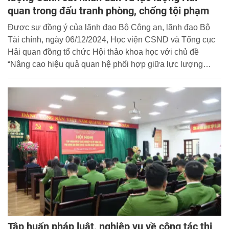
quan trong đấu tranh phòng, chống tội phạm
Được sự đồng ý của lãnh đạo Bộ Công an, lãnh đạo Bộ
Tài chính, ngày 06/12/2024, Học viện CSND và Tổng cục
Hải quan đồng tổ chức Hội thảo khoa học với chủ đề
“Nâng cao hiệu quả quan hệ phối hợp giữa lực lượng
Cảnh sát nhân dân và lực lượng Hải quan trong đấu tranh
phòng, chống tội phạm buôn lậu, gian lận thương mại, ma
túy tại các khu vực cửa khẩu, khu vực biên giới trong tình
hình mới”.
Tập huấn pháp luật, nghiệp vụ về công tác thi