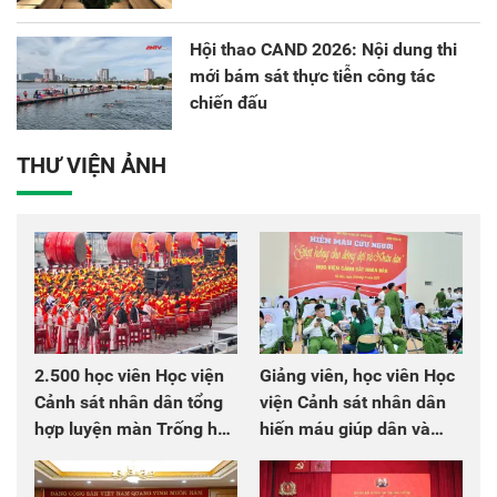
Hội thao CAND 2026: Nội dung thi
mới bám sát thực tiễn công tác
chiến đấu
THƯ VIỆN ẢNH
2.500 học viên Học viện
Giảng viên, học viên Học
Cảnh sát nhân dân tổng
viện Cảnh sát nhân dân
hợp luyện màn Trống hội
hiến máu giúp dân và
chào mừng Đại hội Đảng
đồng đội