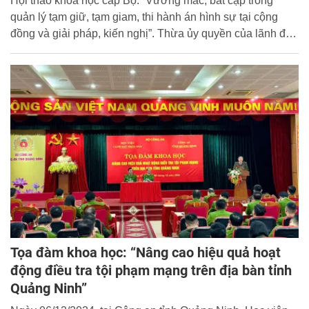
Hội thảo khoa học cấp Bộ: “Vướng mắc, bất cập trong
quản lý tạm giữ, tạm giam, thi hành án hình sự tại cộng
đồng và giải pháp, kiến nghị”. Thừa ủy quyền của lãnh đạo
Bộ Công an, đồng chí Trung tướng Nguyễn Văn Phục -
Cục trưởng Cục Cảnh sát quản lý tạm giữ, tạm giam và thi
hành án hình sự tại cộng đồng và đồng chí Trung tướng,
GS. TS Trần Minh Hưởng - Giám đốc Học viện CSND
đồng chủ trì Hội thảo.
Tọa đàm khoa học: “Nâng cao hiệu quả hoạt
động điều tra tội phạm mạng trên địa bàn tỉnh
Quảng Ninh”