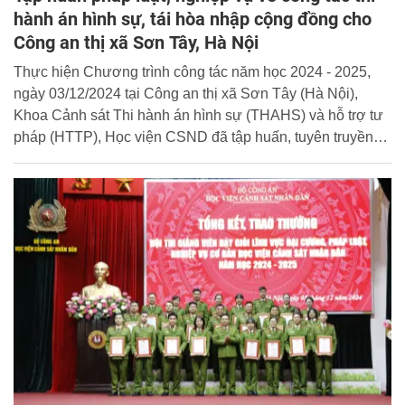
hành án hình sự, tái hòa nhập cộng đồng cho
Công an thị xã Sơn Tây, Hà Nội
Thực hiện Chương trình công tác năm học 2024 - 2025,
ngày 03/12/2024 tại Công an thị xã Sơn Tây (Hà Nội),
Khoa Cảnh sát Thi hành án hình sự (THAHS) và hỗ trợ tư
pháp (HTTP), Học viện CSND đã tập huấn, tuyên truyền
pháp luật cho cán bộ chiến sĩ Công an thị xã Sơn Tây về
công tác thi hành án hình sự và tái hòa nhập cộng đồng.