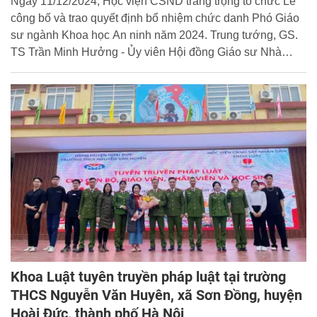
Ngày 11/12/2024, Học viện CSND trang trọng tổ chức Lễ
công bố và trao quyết định bổ nhiệm chức danh Phó Giáo
sư ngành Khoa học An ninh năm 2024. Trung tướng, GS.
TS Trần Minh Hưởng - Ủy viên Hội đồng Giáo sư Nhà
nước, Chủ tịch Hội đồng Giáo sư ngành Khoa học An
ninh, Giám đốc Học viện CSND dự và chủ trì buổi lễ.
Khoa Luật tuyên truyền pháp luật tại trường
THCS Nguyễn Văn Huyên, xã Sơn Đồng, huyện
Hoài Đức, thành phố Hà Nội