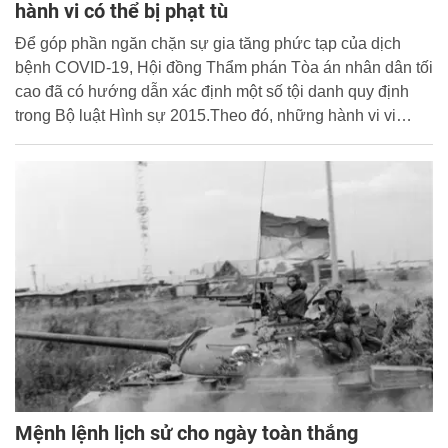
hành vi có thể bị phạt tù
Để góp phần ngăn chặn sự gia tăng phức tạp của dịch
bệnh COVID-19, Hội đồng Thẩm phán Tòa án nhân dân tối
cao đã có hướng dẫn xác định một số tội danh quy định
trong Bộ luật Hình sự 2015.Theo đó, những hành vi vi
phạm pháp luật phổ biến trong phòng, chống dịch bệnh
COVID-19 như trốn khỏi nơi cách ly, không khai báo y tế
hay khai báo gian dối dẫn tới hậu quả làm lây lan dịch
bệnh… đều là tội phạm và sẽ bị truy cứu trách nhiệm hình
sự.
Mệnh lệnh lịch sử cho ngày toàn thắng