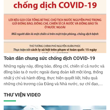
Toàn dân chung sức chống dịch COVID-19
Những ngày này, đồng bào, đồng chí, chiến sĩ cả nước và
đồng bào ta ở nước ngoài đang đoàn kết một lòng, thống
nhất ý chí và hành động, thực hiện quyết liệt, hiệu quả
những chủ trương của Đảng và Nhà nước, sự chỉ đạo,
điều hành của Chính phủ, Thủ tướng Chính phủ để chiến
THƯ VIỆN VIDEO
thắng đại dịch COVID-19. Cả hệ thống chính trị và nhân
dân đang chung sức, cương quyết dồn mọi nguồn lực dập
dịch.