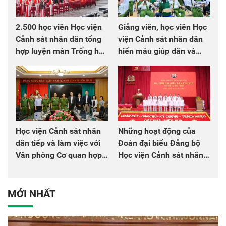
2.500 học viên Học viện
Giảng viên, học viên Học
Cảnh sát nhân dân tổng
viện Cảnh sát nhân dân
hợp luyện màn Trống hội
hiến máu giúp dân và
chào mừng Đại hội Đảng
đồng đội
Học viện Cảnh sát nhân
Những hoạt động của
dân tiếp và làm việc với
Đoàn đại biểu Đảng bộ
Văn phòng Cơ quan hợp
Học viện Cảnh sát nhân
tác quốc tế Nhật Bản tại
dân tại Đại hội đại biểu
Việt Nam
Đảng bộ Công an Trung
ương lần thứ VIII, nhiệm
MỚI NHẤT
kỳ 2025 - 2030