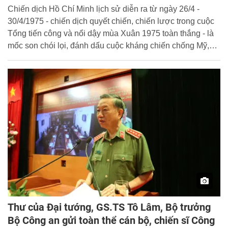
Chiến dịch Hồ Chí Minh lịch sử diễn ra từ ngày 26/4 -
30/4/1975 - chiến dịch quyết chiến, chiến lược trong cuộc
Tổng tiến công và nổi dậy mùa Xuân 1975 toàn thắng - là
mốc son chói lọi, đánh dấu cuộc kháng chiến chống Mỹ,
cứu nước đã kết thúc thắng lợi; nhân dân Việt Nam đã
thực hiện trọn vẹn tâm nguyện của Bác Hồ kính yêu:
"Đánh cho Mỹ cút, đánh cho Ngụy nhào"; giải phóng hoàn
toàn miền Nam, thống nhất đất nước. Ảnh: TTXVN
Thư của Đại tướng, GS.TS Tô Lâm, Bộ trưởng
Bộ Công an gửi toàn thể cán bộ, chiến sĩ Công