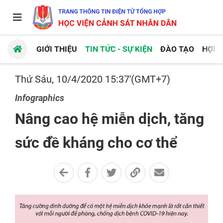
GIỚI THIỆU
TIN TỨC - SỰ KIỆN
ĐÀO TẠO
HỢP 
Thứ Sáu, 10/4/2020 15:37'(GMT+7)
Infographics
Nâng cao hệ miễn dịch, tăng
sức đề kháng cho cơ thể