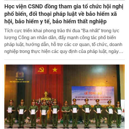
Học viện CSND đồng tham gia tổ chức hội nghị
phổ biến, đối thoại pháp luật về bảo hiểm xã
hội, bảo hiểm y tế, bảo hiểm thất nghiệp
Tích cực triển khai phong trào thi đua “Ba nhất” trong lực
lượng Công an nhân dân, đẩy mạnh công tác phổ biến
pháp luật, hướng dẫn, hỗ trợ các cơ quan, tổ chức, doanh
nghiệp trong thực hiện các quy định của pháp luật, ngày
04/6/2026, tại thành phố Hải Phòng, Học viện CSND phối
hợp với Bảo hiểm xã hội thành phố Hải Phòng, Công an
thành phố Hải Phòng tổ chức Hội nghị phổ biến, đối thoại
pháp luật về BHXH, BHYT, BHTN năm 2026 với sự tham
gia của hơn 300 đại biểu đại diện các cơ quan, đơn vị và
doanh nghiệp trên địa bàn thành phố.