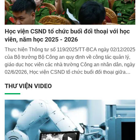
Học viện CSND tổ chức buổi đối thoại với học
viên, năm học 2025 - 2026
Thực hiện Thông tư số 119/2025/TT-BCA ngày 02/12/2025
của Bộ trưởng Bộ Công an quy định về công tác quản lý,
giáo dục học viên các nhà trường Công an nhân dân, ngày
02/6/2026, Học viện CSND tổ chức buổi đối thoại giữa
Ban Giám đốc Học viện, lãnh đạo các đơn vị thuộc Học
THƯ VIỆN VIDEO
viện với đại diện học viên các khóa học, hệ học.