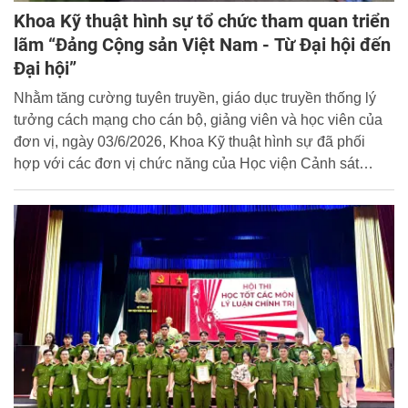
Khoa Kỹ thuật hình sự tổ chức tham quan triển
lãm “Đảng Cộng sản Việt Nam - Từ Đại hội đến
Đại hội”
Nhằm tăng cường tuyên truyền, giáo dục truyền thống lý
tưởng cách mạng cho cán bộ, giảng viên và học viên của
đơn vị, ngày 03/6/2026, Khoa Kỹ thuật hình sự đã phối
hợp với các đơn vị chức năng của Học viện Cảnh sát
nhân dân (CSND) tổ chức cho giảng viên và học viên
chuyên ngành Kỹ thuật hình sự tham quan triển lãm “Đảng
Cộng sản Việt Nam - Từ Đại hội đến Đại hội” tại trụ sở Cục
Lưu trữ, Văn phòng Trung ương Đảng.