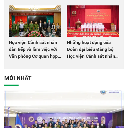
chào mừng Đại hội Đảng
đồng đội
Học viện Cảnh sát nhân
Những hoạt động của
dân tiếp và làm việc với
Đoàn đại biểu Đảng bộ
Văn phòng Cơ quan hợp
Học viện Cảnh sát nhân
tác quốc tế Nhật Bản tại
dân tại Đại hội đại biểu
Việt Nam
Đảng bộ Công an Trung
ương lần thứ VIII, nhiệm
MỚI NHẤT
kỳ 2025 - 2030