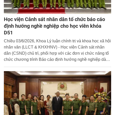
Học viện Cảnh sát nhân dân tổ chức báo cáo
định hướng nghề nghiệp cho học viên khóa
D51
Chiều 03/6/2026, Khoa Lý luận chính trị và khoa học xã hội
nhân văn (LLCT & KHXHNV) - Học viện Cảnh sát nhân
dân (CSND) chủ trì, phối hợp với các đơn vị chức năng tổ
chức chương trình Báo cáo định hướng nghề nghiệp dành
cho học viên khóa D51 với chủ đề: “Quan điểm của Đại hội
XIV của Đảng về chủ nghĩa xã hội và con đường đi lên chủ
nghĩa xã hội ở Việt Nam”.