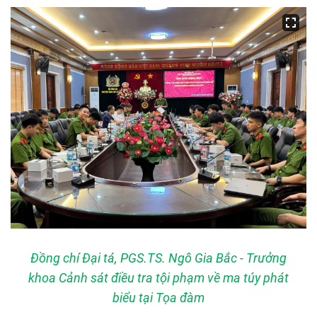
Đồng chí Đại tá, PGS.TS. Ngô Gia Bắc - Trưởng
khoa Cảnh sát điều tra tội phạm về ma túy phát
biểu tại Tọa đàm