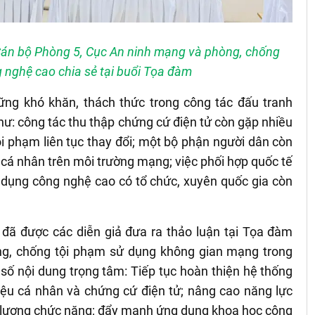
Cán bộ Phòng 5, Cục An ninh mạng và phòng, chống
 nghệ cao chia sẻ tại buổi Tọa đàm
hững khó khăn, thách thức trong công tác đấu tranh
ư: công tác thu thập chứng cứ điện tử còn gặp nhiều
i phạm liên tục thay đổi; một bộ phận người dân còn
n cá nhân trên môi trường mạng; việc phối hợp quốc tế
 dụng công nghệ cao có tổ chức, xuyên quốc gia còn
c đã được các diễn giả đưa ra thảo luận tại Tọa đàm
g, chống tội phạm sử dụng không gian mạng trong
t số nội dung trọng tâm: Tiếp tục hoàn thiện hệ thống
iệu cá nhân và chứng cứ điện tử; nâng cao năng lực
c lượng chức năng; đẩy mạnh ứng dụng khoa học công