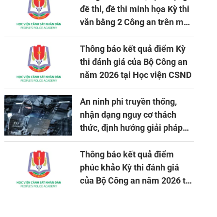
đề thi, đề thi minh họa Kỳ thi
văn bằng 2 Công an trên máy
tính
Thông báo kết quả điểm Kỳ
thi đánh giá của Bộ Công an
năm 2026 tại Học viện CSND
An ninh phi truyền thống,
nhận dạng nguy cơ thách
thức, định hướng giải pháp
đảm bảo an ninh quốc gia
trong tình hình hiện nay
Thông báo kết quả điểm
phúc khảo Kỳ thi đánh giá
của Bộ Công an năm 2026 tại
Học viện CSND