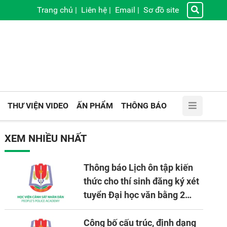
Trang chủ
|
Liên hệ
|
Email
|
Sơ đồ site
THƯ VIỆN VIDEO
ẤN PHẨM
THÔNG BÁO
XEM NHIỀU NHẤT
Thông báo Lịch ôn tập kiến
thức cho thí sinh đăng ký xét
tuyển Đại học văn bằng 2
tuyển mới, mở tại Học viện
CSND năm học 2026 - 2027
Công bố cấu trúc, định dạng