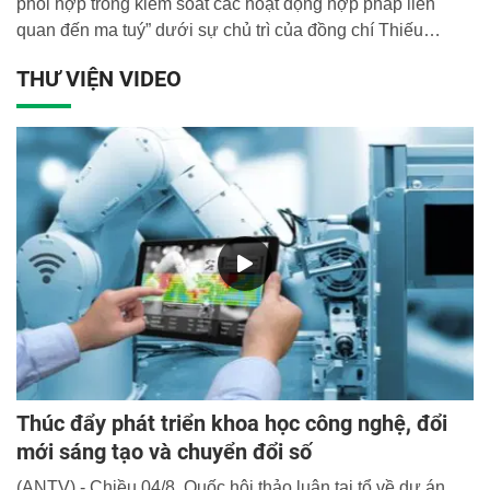
phối hợp trong kiểm soát các hoạt động hợp pháp liên
quan đến ma tuý” dưới sự chủ trì của đồng chí Thiếu
tướng, TS. Chử Văn Dũng, Phó Giám đốc Học viện.
THƯ VIỆN VIDEO
Thúc đẩy phát triển khoa học công nghệ, đổi
mới sáng tạo và chuyển đổi số
(ANTV) - Chiều 04/8, Quốc hội thảo luận tại tổ về dự án