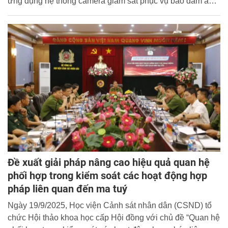
ứng dụng hệ thống camera giám sát phục vụ bảo đảm an
ninh trật tự và xử lý vi phạm hành chính trong lĩnh vực giao
thông đường bộ” do Học viện Cảnh sát nhân dân (CSND)
chủ trì, GS.TS. Trần Minh Hưởng là chủ nhiệm đề tài.
Đề xuất giải pháp nâng cao hiệu quả quan hệ
phối hợp trong kiểm soát các hoạt động hợp
pháp liên quan đến ma tuý
Ngày 19/9/2025, Học viện Cảnh sát nhân dân (CSND) tổ
chức Hội thảo khoa học cấp Hội đồng với chủ đề “Quan hệ