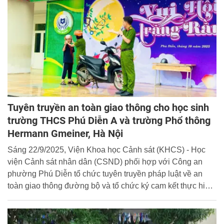
Tuyên truyền an toàn giao thông cho học sinh
trường THCS Phú Diễn A và trường Phổ thông
Hermann Gmeiner, Hà Nội
Sáng 22/9/2025, Viện Khoa học Cảnh sát (KHCS) - Học
viện Cảnh sát nhân dân (CSND) phối hợp với Công an
phường Phú Diễn tổ chức tuyên truyền pháp luật về an
toàn giao thông đường bộ và tổ chức ký cam kết thực hiện
an toàn giao thông cho hơn 1.500 cán bộ, giáo viên và học
sinh trường THCS Phú Diễn A và trường Phổ thông
Hermann Gmeiner trên địa bàn phường Phú Diễn, thành