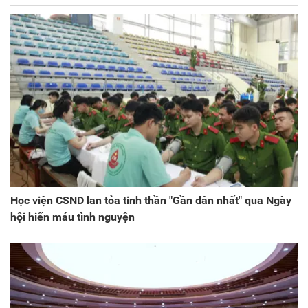
Học viện CSND lan tỏa tinh thần "Gần dân nhất" qua Ngày
hội hiến máu tình nguyện