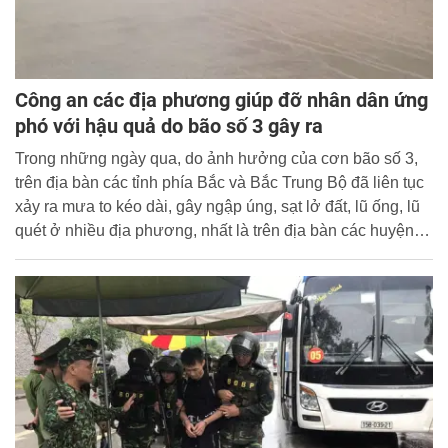
Công an các địa phương giúp đỡ nhân dân ứng
phó với hậu quả do bão số 3 gây ra
Trong những ngày qua, do ảnh hưởng của cơn bão số 3,
trên địa bàn các tỉnh phía Bắc và Bắc Trung Bộ đã liên tục
xảy ra mưa to kéo dài, gây ngập úng, sạt lở đất, lũ ống, lũ
quét ở nhiều địa phương, nhất là trên địa bàn các huyện
miền núi. Thực hiện chỉ đạo của lãnh đạo Bộ Công an, lực
lượng Công an các đơn vị, địa phương đã nỗ lực quên
mình làm nhiệm vụ, giúp dân phòng, chống bão, giảm thiệt
hại đến mức thấp nhất do bão số 3 gây ra.