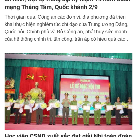
mạng Tháng Tám, Quốc khánh 2/9
Thời gian qua, Công an các đơn vị, địa phương đã triển
khai thực hiện nghiêm túc chỉ đạo của Trung ương Đảng,
Quốc hội, Chính phủ và Bộ Công an, phát huy sức mạnh
của hệ thống chính trị, tấn công, trấn áp có hiệu quả các
loại tội phạm, bảo đảm an ninh, trật tự góp phần giữ vững
ổn định chính trị, phục vụ có hiệu quả các mục tiêu phát
triển kinh tế - xã hội và đối ngoại của đất nước… Lãnh đạo
Bộ ghi nhận, đánh giá cao và biểu dương sự nỗ lực, cố
gắng của cán bộ, chiến sĩ toàn lực lượng Công an nhân
dân.
Học viện CSND xuất sắc đạt giải Nhì toàn đoàn