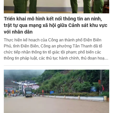
Triển khai mô hình kết nối thông tin an ninh,
trật tự qua mạng xã hội giữa Cảnh sát khu vực
với nhân dân
Thực hiện kế hoạch của Công an thành phố Điện Biên
Phủ, tỉnh Điện Biên, Công an phường Tân Thanh đã tổ
chức tiếp nhận thông tin tố giác tội phạm; phổ biến các
thông tin pháp luật, các thủ tục hành chính, thủ đoạn hoạt
động của các loại tội phạm để nhân dân có biện pháp
phòng, tránh thông qua các nhóm mạng xã hội Zalo... tạo
mối liên kết chặt chẽ với nhân dân. Mô hình này đã gợi mở
cách thức tuyên truyền, phổ biến pháp luật hữu ích, qua đó
góp phần nâng cao hiệu quả công tác tuyên truyền pháp
luật và quản lý nhà nước về an ninh, trật tự (ANTT) tại cơ
sở.