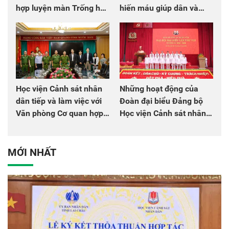
hợp luyện màn Trống hội
hiến máu giúp dân và
chào mừng Đại hội Đảng
đồng đội
Học viện Cảnh sát nhân
Những hoạt động của
dân tiếp và làm việc với
Đoàn đại biểu Đảng bộ
Văn phòng Cơ quan hợp
Học viện Cảnh sát nhân
tác quốc tế Nhật Bản tại
dân tại Đại hội đại biểu
Việt Nam
Đảng bộ Công an Trung
ương lần thứ VIII, nhiệm
MỚI NHẤT
kỳ 2025 - 2030