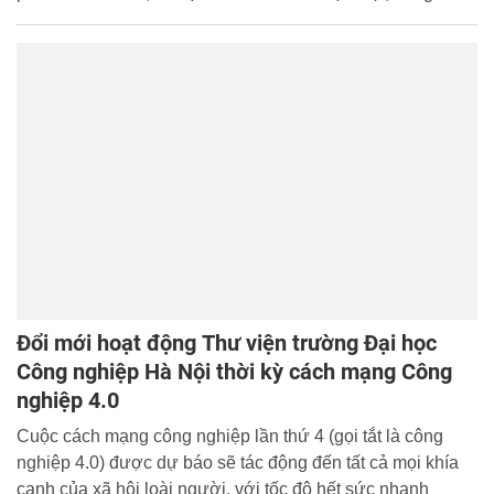
Cách mạng công nghiệp lần thứ tư đang diễn ra mạnh mẽ,
ngành ĐT–VT ngày càng thu hút các bạn trẻ đam mê khoa
học công nghệ và là một trong những ngành có nhu cầu
nguồn nhân lực lớn nhất hiện nay.
Đổi mới hoạt động Thư viện trường Đại học
Công nghiệp Hà Nội thời kỳ cách mạng Công
nghiệp 4.0
Cuộc cách mạng công nghiệp lần thứ 4 (gọi tắt là công
nghiệp 4.0) được dự báo sẽ tác động đến tất cả mọi khía
cạnh của xã hội loài người, với tốc độ hết sức nhanh