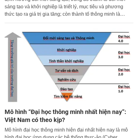
sáng tạo và khởi nghiệp là triết lý, mục tiêu và phương
thức tạo ra giá trị gia tăng; còn thành tố thông minh là
phương thức và điều kiện tổ chức thực hiện dựa vào các
tiến bộ của công nghệ 4.0. Là trung tâm đại học đa ngành,
đa lĩnh vực, ĐHQGHN đang phát huy những lợi thế để
sớm xây dựng thành công theo mô hình đại học thông
minh, đổi mới sáng tạo, đang nỗ lực nâng cao năng lực
thích ứng với xu thế chuyển đổi của giáo dục đại học thế
giới trong thời đại mới.
Mô hình “Đại học thông minh nhất hiện nay”:
Việt Nam có theo kịp?
Mô hình đại học thông minh hiện đại nhất hiện nay là mô
hình đại học ứng dụng các hệ thống thực-ảo (Cyber