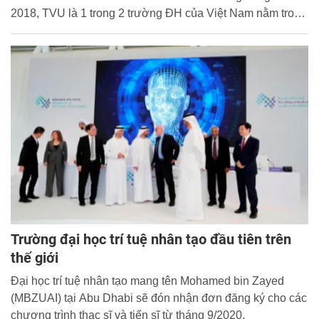
2018, TVU là 1 trong 2 trường ĐH của Việt Nam nằm trong
top 300 ĐH phát triển bền vững nhất theo xếp hạng của Tổ
chức xếp hạng UI GreenMetric World University Rankings.
Từ một ĐH xanh và phát triển bền vững TVU khẳng định
bước tiếp trở thành ĐH thông minh trong tương lai.
Trường đại học trí tuệ nhân tạo đầu tiên trên
thế giới
Đại học trí tuệ nhân tạo mang tên Mohamed bin Zayed
(MBZUAI) tại Abu Dhabi sẽ đón nhận đơn đăng ký cho các
chương trình thạc sĩ và tiến sĩ từ tháng 9/2020.