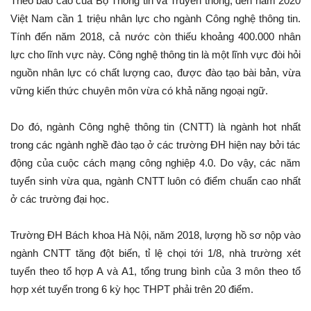
Theo báo cáo của Bộ Thông tin và Truyền thông, đến năm 2020
Việt Nam cần 1 triệu nhân lực cho ngành Công nghệ thông tin.
Tính đến năm 2018, cả nước còn thiếu khoảng 400.000 nhân
lực cho lĩnh vực này. Công nghệ thông tin là một lĩnh vực đòi hỏi
nguồn nhân lực có chất lượng cao, được đào tạo bài bản, vừa
vững kiến thức chuyên môn vừa có khả năng ngoại ngữ.
Do đó, ngành Công nghệ thông tin (CNTT) là ngành hot nhất
trong các ngành nghề đào tạo ở các trường ĐH hiện nay bởi tác
động của cuộc cách mạng công nghiệp 4.0. Do vậy, các năm
tuyển sinh vừa qua, ngành CNTT luôn có điểm chuẩn cao nhất
ở các trường đại học.
Trường ĐH Bách khoa Hà Nội, năm 2018, lượng hồ sơ nộp vào
ngành CNTT tăng đột biến, tỉ lệ chọi tới 1/8, nhà trường xét
tuyển theo tổ hợp A và A1, tổng trung bình của 3 môn theo tổ
hợp xét tuyển trong 6 kỳ học THPT phải trên 20 điểm.