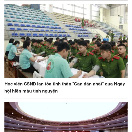
Học viện CSND lan tỏa tinh thần "Gần dân nhất" qua Ngày
hội hiến máu tình nguyện