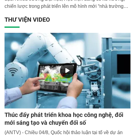
chiến lược trong phát triển lên mô hình mới “nhà trường
thông minh” nhằm đáp ứng yêu cầu nhiệm vụ giáo dục -
THƯ VIỆN VIDEO
đào tạo, nghiên cứu khoa học trong tình hình mới. Là một
trung tâm huấn luyện lớn trong quân đội, Học viện Lục
quân cũng đang lấy đây là mục tiêu hướng tới.
Thúc đẩy phát triển khoa học công nghệ, đổi
mới sáng tạo và chuyển đổi số
(ANTV) - Chiều 04/8, Quốc hội thảo luận tại tổ về dự án