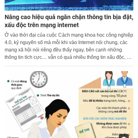
Nâng cao hiệu quả ngăn chặn thông tin bịa đặt,
xấu độc trên mạng internet
Ở vào thời đại của cuộc Cách mạng khoa học công nghiệp
4.0, kỷ nguyên số mà mỗi khi vào Internet nói chung, các
mạng xã hội nói riêng đều thấy ngay, bên cạnh những
thông tin tích cực… vẫn có quá nhiều thông tin xấu độc, giả
mạo (fake news), thậm chí nhảm nhí, thô tục mà người đưa
tin có động cơ, ý đồ, toan tính riêng.