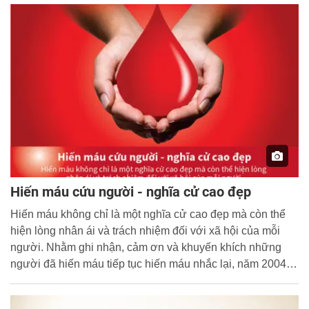
Hiến máu cứu người - nghĩa cử cao đẹp
Hiến máu không chỉ là một nghĩa cử cao đẹp mà còn thể
hiện lòng nhân ái và trách nhiệm đối với xã hội của mỗi
người. Nhằm ghi nhận, cảm ơn và khuyến khích những
người đã hiến máu tiếp tục hiến máu nhắc lại, năm 2004,
Tổ chức y tế thế giới, Hiệp hội chữ thập đỏ và Trăng lưỡi
liềm đỏ quốc tế, Hiệp hội truyền máu quốc tế và Hiệp hội