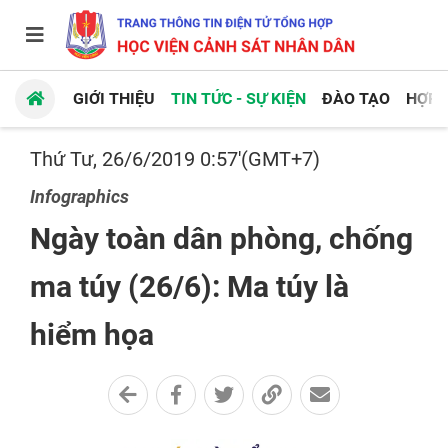
GIỚI THIỆU
TIN TỨC - SỰ KIỆN
ĐÀO TẠO
HỢP 
Thứ Tư, 26/6/2019 0:57'(GMT+7)
Infographics
Ngày toàn dân phòng, chống
ma túy (26/6): Ma túy là
hiểm họa