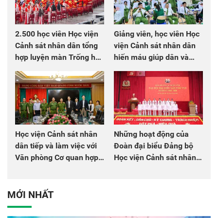
2.500 học viên Học viện
Giảng viên, học viên Học
Cảnh sát nhân dân tổng
viện Cảnh sát nhân dân
hợp luyện màn Trống hội
hiến máu giúp dân và
chào mừng Đại hội Đảng
đồng đội
Học viện Cảnh sát nhân
Những hoạt động của
dân tiếp và làm việc với
Đoàn đại biểu Đảng bộ
Văn phòng Cơ quan hợp
Học viện Cảnh sát nhân
tác quốc tế Nhật Bản tại
dân tại Đại hội đại biểu
Việt Nam
Đảng bộ Công an Trung
ương lần thứ VIII, nhiệm
MỚI NHẤT
kỳ 2025 - 2030