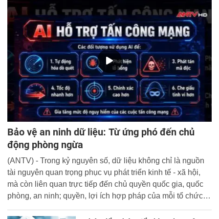
Bảo vệ an ninh dữ liệu: Từ ứng phó đến chủ
động phòng ngừa
(ANTV) - Trong kỷ nguyên số, dữ liệu không chỉ là nguồn
tài nguyên quan trọng phục vụ phát triển kinh tế - xã hội,
mà còn liên quan trực tiếp đến chủ quyền quốc gia, quốc
phòng, an ninh; quyền, lợi ích hợp pháp của mỗi tổ chức,
cá nhân.