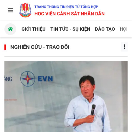
GIỚI THIỆU
TIN TỨC - SỰ KIỆN
ĐÀO TẠO
HỢP 
NGHIÊN CỨU - TRAO ĐỔI