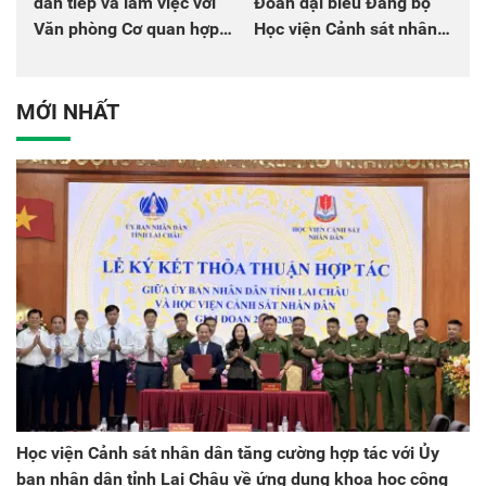
dân tiếp và làm việc với
Đoàn đại biểu Đảng bộ
Văn phòng Cơ quan hợp
Học viện Cảnh sát nhân
tác quốc tế Nhật Bản tại
dân tại Đại hội đại biểu
Việt Nam
Đảng bộ Công an Trung
ương lần thứ VIII, nhiệm
MỚI NHẤT
kỳ 2025 - 2030
Học viện Cảnh sát nhân dân tăng cường hợp tác với Ủy
ban nhân dân tỉnh Lai Châu về ứng dụng khoa học công