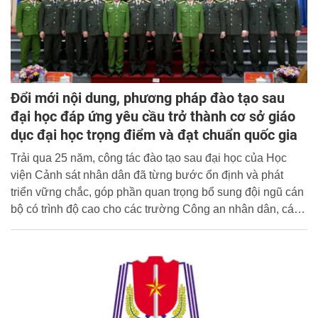
Đổi mới nội dung, phương pháp đào tạo sau
đại học đáp ứng yêu cầu trở thành cơ sở giáo
dục đại học trọng điểm và đạt chuẩn quốc gia
Trải qua 25 năm, công tác đào tạo sau đại học của Học
viện Cảnh sát nhân dân đã từng bước ổn định và phát
triển vững chắc, góp phần quan trọng bổ sung đội ngũ cán
bộ có trình độ cao cho các trường Công an nhân dân, các
viện nghiên cứu; cho đội ngũ cán bộ lãnh đạo, chỉ huy
tham mưu của ngành Công an, Quân đội, và một số cơ
quan thuộc khối nội chính; cho các nước bạn Lào,
Campuchia, góp phần đáp ứng yêu cầu, nhiệm vụ bảo
đảm an ninh, trật tự trong tình hình mới.