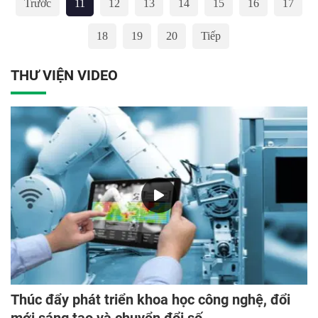
Trước
11
12
13
14
15
16
17
trọng điểm và chuẩn Quốc gia
18
19
20
Tiếp
THƯ VIỆN VIDEO
Thúc đẩy phát triển khoa học công nghệ, đổi
mới sáng tạo và chuyển đổi số