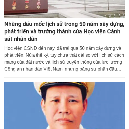
Những dấu mốc lịch sử trong 50 năm xây dựng,
phát triển và trưởng thành của Học viện Cảnh
sát nhân dân
Học viện CSND đến nay, đã trải qua 50 năm xây dựng và
phát triển. Nửa thế kỷ, tuy chưa thật dài so với lịch sử cách
mạng của đất nước và lịch sử truyền thống của lực lượng
Công an nhân dân Việt Nam, nhưng bằng sự phấn đấu
liên tục, bền bỉ, vượt qua mọi khó khăn, thử thách, trường
đã để lại nhiều dấu ấn lịch sử, ghi nhận và khẳng định
những công lao to lớn của các thế hệ thầy và trò Học viện
Cảnh sát nhân dân đối với sự nghiệp đào tạo của Ngành.