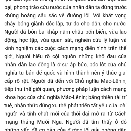
bại, phong trào cứu nước của nhân dân ta đứng trước
khủng hoảng sâu sắc về đường lối. V
ới khát vọng
cháy bỏng giành độc lập
,
tự do cho dân, cho nước,
Người đã
bôn ba khắp năm châu bốn biển, vừa lao
động, học tập, vừa quan sát, nghiên cứu lý luận và
kinh nghiệm các cuộc cách mạng điển hình trên thế
giới
,
Người hiểu rõ cội nguồn những khổ đau của
nhân dân lao động là ở sự áp bức, bóc lột của chủ
nghĩa tư bản đế quốc và hình thành nên ý thức giai
cấp rõ rệt.
Người đã đến với Chủ nghĩa Mác-Lênin,
tiếp thu thế giới quan, phương pháp luận cách mạng
khoa học của chủ nghĩa Mác-Lênin; bằng thiên tài trí
tuệ, nhận thức đúng xu thế phát triển tất yếu của loài
người và tính chất mới của thời đại mở ra từ Cách
mạng tháng Mười Nga, Người đã
tìm thấy ở đó
những vấn đề cơ bản của đường lối giải phóng dân