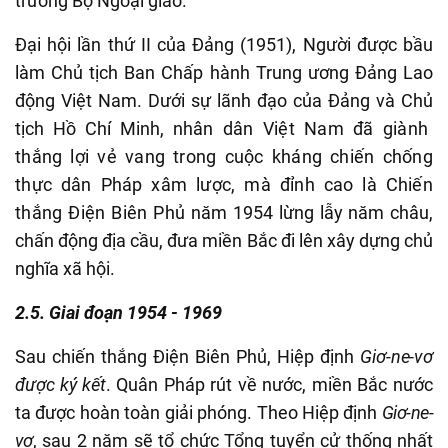
trưởng Bộ Ngoại giao.
Đại hội lần thứ II của Đảng (1951), Người được bầu
làm Chủ tịch Ban Chấp hành Trung ương Đảng Lao
động Việt Nam. Dưới sự lãnh đạo của Đảng và Chủ
tịch Hồ Chí Minh,
nhân dân Việt Nam đã giành
thắng lợi vẻ vang trong cuộc kháng chiến chống
thực dân Pháp xâm lược, mà đỉnh cao là Chiến
thắng Điện Biên Phủ
năm 1954 lừng lẫy năm châu,
chấn động địa cầu, đưa miền Bắc đi lên xây dựng chủ
nghĩa xã hội.
2.5. Giai đoạn 1954 - 1969
Sau chiến thắng Điện Biên Phủ, Hiệp định
Giơ-ne-vơ
được ký kết
. Quân Pháp rút về nước, miền Bắc nước
ta được hoàn toàn giải phóng
.
Theo Hiệp định
Giơ-ne-
vơ
, sau 2 năm sẽ tổ chức Tổng tuyển cử thống nhất