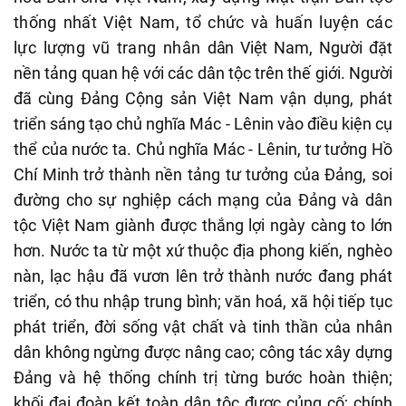
thống nhất Việt Nam, tổ chức và huấn luyện các
lực lượng vũ trang nhân
dân Việt Nam,
Người đặt
nền tảng
quan hệ với các dân tộc trên thế giới.
Người
đã cùng Đảng Cộng sản Việt Nam vận dụng, phát
triển sáng tạo chủ nghĩa Mác
-
Lênin
vào điều kiện cụ
thể của nước ta. Chủ nghĩa Mác
-
Lênin, tư tưởng Hồ
Chí Minh trở thành nền tảng tư tưởng của Đảng, soi
đường cho sự nghiệp cách mạng của Đảng và dân
tộc Việt Nam giành được thắng lợi ngày càng to lớn
hơn. Nước ta từ một xứ thuộc địa phong kiến, nghèo
nàn, lạc hậu
đã vươn lên trở thành nước đang phát
triển, có thu nhập trung bình; văn hoá, xã hội tiếp tục
phát triển, đời sống vật chất và tinh thần của nhân
dân
không ngừng
được
nâng cao
; công tác xây dựng
Đảng và hệ thống chính trị
từng bước hoàn thiện
;
khối đại đoàn kết toàn dân tộc được củng cố; chính