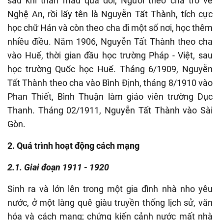
sau khi thân mẫu qua đời,
Người
theo cha trở về
Nghệ An, rồi lấy tên là Nguyễn Tất Thành, tích cực
học chữ Hán và còn theo cha đi một số nơi, học thêm
nhiều điều. Năm 1906, Nguyễn Tất Thành theo cha
vào Huế,
thời gian đầu
học trường Pháp - Việt, sau
học trường Quốc học Huế.
Tháng 6/
1909, Nguyễn
Tất Thành theo cha vào Bình Định, tháng 8/1910 vào
Phan Thiết,
Bình Thuận
làm giáo viên trường Dục
Thanh.
T
háng 02/1911, Nguyễn Tất Thành vào Sài
Gòn
.
2.
Quá trình hoạt động cách mạng
2.1. Giai đoạn
1911
-
1920
Sinh ra và lớn lên trong một gia đình nhà nho yêu
nước, ở một làng quê giàu truyền thống lịch sử, văn
hóa và cách mạng; chứng kiến cảnh nước mất nhà