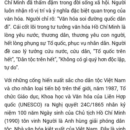
Chí Minh
đã thấm đậm trong đời sống xã hội. Người
luôn nhận rõ vị trí và ý nghĩa đặc biệt quan trọng của
văn hóa.
Người chỉ rõ: “Văn hóa soi đường quốc dân
đi”.
Cái cốt lõi trong tư tưởng văn hóa Hồ Chí Minh là
lòng yêu nước, thương dân, thương yêu con người,
hết lòng phụng sự Tổ quốc, phục vụ nhân dân. Người
đề cao lý tưởng cứu nước, cứu dân, “Tổ quốc trên
hết”, “Dân tộc trên hết”, “Không có gì quý hơn độc lập,
tự do”.
Với những cống hiến xuất sắc cho dân tộc
Việt Nam
và cho nhân loại tiến bộ
trên thế giới
, năm 19
87
, Tổ
chức Giáo dục, Khoa học và Văn hóa của Liên Hợp
quốc (UNESCO) ra Nghị quyết 24C/1865
nhân
k
ỷ
niệm 100 năm Ngày sinh của Chủ tịch Hồ Chí Minh
(1990) tôn vinh Người
là Anh hùng giải phóng dân
tộc,
Nhà
văn hóa
kiệt xuất của Việt Nam
.
Đây là vinh