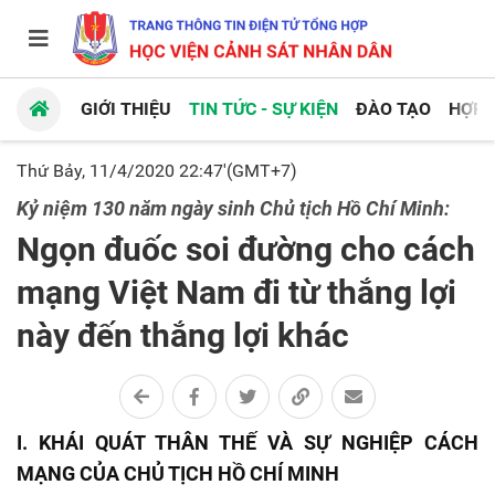
GIỚI THIỆU
TIN TỨC - SỰ KIỆN
ĐÀO TẠO
HỢP 
Thứ Bảy, 11/4/2020 22:47'(GMT+7)
Kỷ niệm 130 năm ngày sinh Chủ tịch Hồ Chí Minh:
Ngọn đuốc soi đường cho cách
mạng Việt Nam đi từ thắng lợi
này đến thắng lợi khác
I.
KHÁI QUÁT THÂN THẾ VÀ SỰ NGHIỆP CÁCH
MẠNG CỦA CHỦ TỊCH HỒ CHÍ MINH