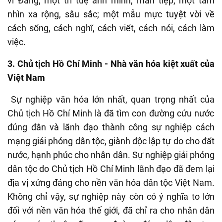
vì Đảng; một trí tuệ anh minh, mẫn tiệp; một tầm
nhìn xa rộng, sâu sắc; một mẫu mực tuyệt vời về
cách sống, cách nghĩ, cách viết, cách nói, cách làm
việ
c.
3
. Chủ tịch Hồ Chí Minh
- Nhà văn hóa kiệt xuất của
Việt Nam
Sự nghiệp văn hóa lớn nhất, quan trọng nhất của
Chủ tịch
Hồ Chí Minh là đã tìm con đường cứu nước
đúng đắn và lãnh đạo thành công sự nghiệp cách
mạng giải phóng dân tộc, giành độc lập tự do cho đất
nước, hạnh phúc cho nhân dân. Sự nghiệp giải phóng
dân tộc do
Chủ tịch
Hồ Chí Minh lãnh đạo đã đem lại
địa vị xứng đáng cho
nền
văn hóa dân tộc Việt Nam.
Không chỉ vậy, sự nghiệp này còn có ý nghĩa to lớn
đ
ố
i với nền văn hóa thế giới, đã chỉ ra cho nhân dân