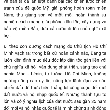
và dân ta đã lần lượt đánh bại các chiến lược chiến
tranh của đế quốc Mỹ, giải phóng hoàn toàn miền
Nam, thu giang sơn về một mối
,
hoàn thành sự
nghiệp cách mạng
giải phóng
dân tộc, xây dựng và
bảo vệ miền Bắc, đưa cả nước đi lên chủ nghĩa xã
hội.
Đi theo con đường
cách mạng do
Chủ tịch Hồ Chí
Minh
vạch ra; trong bất cứ hoàn cảnh nào,
Đảng ta
luôn
kiên định
mục tiêu độc lập dân tộc gắn liền với
chủ nghĩa xã hội,
vận dụng
phát triển,
sáng tạo chủ
nghĩa Mác
-
Lênin, tư tưởng Hồ Chí Minh
, không
ngừng nâng cao uy tín, năng lực lãnh đạo và sức
chiến đấu để thực hiện thắng lợi công cuộc
đổi mới
đất nước
và h
ội nhập
quốc tế.
Những thành tựu to
lớn và có ý nghĩa lịch của đất nước s
au gần 3
5
năm
đổi mới
và hội nhập
quốc tế là minh chứng sinh động