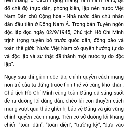
nên thắng lợi Cách mạng tháng Tám năm 1945, lật
đổ chế độ thực dân, phong kiến, lập nên nước Việt
Nam Dân chủ Cộng hòa - Nhà nước
dân chủ nhân
dân
đầu tiên ở Đông Nam Á. Trong bản Tuyên ngôn
độc lập đọc ngày 02/9/1945, Chủ
tịch Hồ Chí
Minh
trịnh trọng tuyên bố trước quốc dân
,
đồng bào và
toàn thế giới:
“Nước Việt Nam có quyền hưởng tự do
và độc lập và
sự thật đã
thành một nước tự do độc
lập”.
Ngay sau khi giành độc lập, chính quyền cách mạng
non trẻ của ta đứng trước tình thế vô cùng khó khăn,
Chủ tịch Hồ Chí Minh cùng toàn Đảng đã sáng suốt
đề ra đường lối đúng đắn, chèo lái con thuyền cách
mạng vượt qua thác ghềnh, bảo vệ Đảng và giữ vững
chính quyền cách mạng
.
Trên cơ sở đường lối kháng
chiến
“
toàn dân
”,
“
toàn diện
”,
“
trường kỳ
”,
“
dựa vào