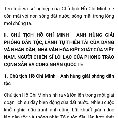
Tên tuổi và sự nghiệp của Chủ tịch Hồ Chí Minh sẽ
còn mãi với non sông đất nước, sống mãi trong lòng
mỗi chúng ta.
II. CHỦ TỊCH HỒ CHÍ MINH - ANH HÙNG GIẢI
PHÓNG DÂN TỘC, LÃNH TỤ THIÊN TÀI CỦA ĐẢNG
VÀ NHÂN DÂN, NHÀ VĂN HÓA KIỆT XUẤT CỦA VIỆT
NAM, NGƯỜI CHIẾN SĨ LỖI LẠC CỦA PHONG TRÀO
CỘNG SẢN VÀ CÔNG NHÂN QUỐC TẾ
1.
Chủ tịch Hồ Chí Minh
-
Anh hùng giải phóng dân
tộc
Chủ tịch Hồ Chí Minh sinh ra và lớn lên trong một giai
đoạn lịch sử đầy biến động của đất nước. Nhiều cuộc
khởi nghĩa, đấu tranh anh dũng, bất khuất giành độc
lập dân tộc và thống nhất Tổ quốc đều lần lượt thất