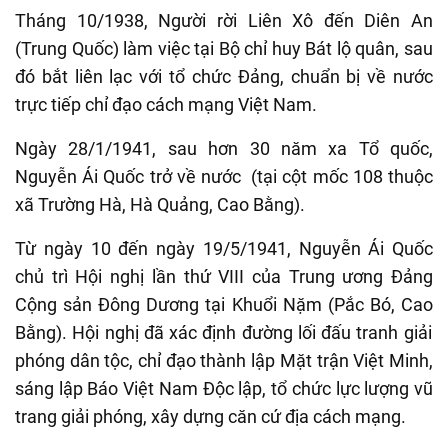
Tháng 10/1938, Người rời Liên Xô đến Diên An
(Trung Quốc) làm việc tại Bộ chỉ huy Bát lộ quân, sau
đó bắt liên lạc với tổ chức Đảng, chuẩn bị về nước
trực tiếp chỉ đạo cách mạng Việt Nam.
Ngày 28/1/1941, sau hơn 30 năm xa Tổ quốc,
Nguyễn Ái Quốc trở về nước (tại
cột mốc 108 thuộc
xã Trường Hà
,
Hà Quảng, Cao Bằng)
.
Từ ngày
10 đến
ngày
19/5/1941
,
Nguyễn Ái Quốc
chủ trì Hội nghị lần thứ VIII của Trung ương Đảng
Cộng sản Đông Dương tại Khuổi Nặm (P
ắ
c Bó
,
Cao
Bằng).
Hội nghị đã xác định đường lối đấu tranh giải
phóng dân tộc, chỉ đạo thành lập Mặt trận Việt Minh,
sáng lập Báo Việt Nam Độc lập, tổ chức lực lượng vũ
trang giải phóng, xây dựng căn cứ địa cách mạng.