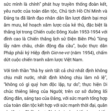
sức mình là chính
”
phát huy truyền thống đoàn kết,
yêu nước của toàn dân tộc,
Chủ tịch Hồ Chí Minh và
Đảng
ta
đã lãnh đạo
nhân dân lần lượt đánh bại mọi
âm mưu, kế hoạch xâm lược của kẻ thù, đặc biệt là
thắng lợi trong Chiến cuộc Đông Xuân 1953-1954 với
đỉnh cao là Chiến thắng lịch sử Điện Biên Phủ
“
lừng
lẫy năm châu, chấn động địa cầu
”,
buộc thực dân
Pháp phải ký Hiệp định
Giơ-ne-vơ
(năm 1954), chấm
dứt cuộc chiến tranh xâm lược Việt Nam
.
V
ới tinh thần
“
thà hy sinh tất cả chứ nhất định không
chịu mất nước, nhất định không chịu làm nô lệ
”,
“
không có gì quý hơn độc lập, tự do
”
;
thực hiện Di
chúc thiêng liêng của Người;
trên cơ sở đường lối
đúng đắn, sáng tạo của Đảng, với sức mạnh tổng hợp
của toàn dân tộc
kết hợp với sức mạnh thời đại
, quân