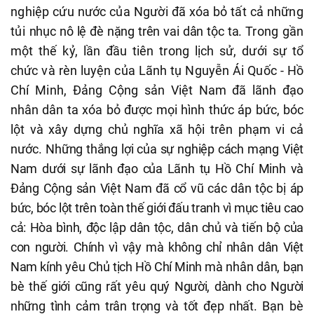
nghiệp cứu nước của Người đã xóa bỏ tất cả những
tủi
nhục nô lệ đè nặng trên vai dân tộc ta.
Trong gần
một thế kỷ, lần đầu tiên trong lịch sử, dưới sự tổ
chức và rèn luyện của Lãnh tụ Nguyễn Ái Quốc - Hồ
Chí Minh, Đảng
Cộng sản Việt Nam đã lãnh đạo
nhân dân ta xóa bỏ được mọi hình thức áp bức, bóc
lột và xây dựng chủ nghĩa xã hội trên phạm vi cả
nước.
Những thắng lợi của sự nghiệp cách mạng Việt
Nam dưới sự lãnh đạo của Lãnh tụ Hồ Chí Minh và
Đảng Cộng sản Việt Nam đã cổ vũ các dân tộc bị áp
bức, bóc lột trên toàn thế giới đấu tranh vì mục tiêu cao
cả: Hòa bình, độc lập dân tộc, dân chủ và tiến bộ của
con
người. Chính vì vậy mà không chỉ nhân dân Việt
Nam kính yêu Chủ tịch Hồ Chí Minh
mà nhân dân, bạn
bè thế giới cũng rất yêu quý Người, dành cho Người
những tình cảm trân trọng và tốt đẹp nhất
. Bạn bè