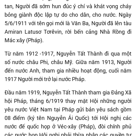
tan, Người đã sớm hun đúc ý chí và khát vọng
cháy
bỏng giành độc lập tự do cho dân, cho nước
.
Ngày
5/6/1911 với tên gọi mới là Văn Ba,
Người đã
lên tàu
Amiran Latusơ Tơrêvin, rời bến cảng Nhà Rồng đi
Mác xây (Pháp).
Từ năm 1912 -1917, Nguyễn Tất Thành đi qua một
số nước châu Phi, châu Mỹ. Giữa năm 1913, Người
đến nước Anh, tham gia nhiều hoạt động, cuối năm
1917 Người mới trở lại nước Pháp.
Đầu năm 1919, Nguyễn Tất Thành tham gia Đảng Xã
hội Pháp, tháng 6/1919 thay mặt Hội những người
yêu nước Việt Nam tại Pháp gửi bản yêu sách gồm
08 điểm (ký tên Nguyễn Ái Quốc) tới Hội nghị các
nước đế quốc họp ở Véc-xây
(Pháp), đòi chính
phủ
các nước họp Hội nghị phải thừa nhận các quyền tự