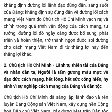
khẳng định đường lối lãnh đạo đúng đắn, sáng suốt
của Đảng; khẳng định
sự đúng đắn
về
đường lối cách
mạng Việt Nam do
Chủ tịch
Hồ Chí Minh vạch ra; và
chính trong quá trình vận động của cách mạng, tư
tưởng, đường lối đó ngày càng được bổ sung, phát
triển và hoàn thiện, trở thành ngọn đuốc soi đường
cho cách mạng Việt Nam đi
từ thắng lợi này
đến
thắng lợi
khác.
2. Chủ tịch Hồ Chí Minh - Lãnh tụ thiên tài của Đảng
và nhân dân ta, Người là
tấm gương
mẫu mực
về
đạo đức cách mạng, hết lòng,
hết sức cống hiến, hy
sinh vì sự nghiệp cách mạng của Đảng và dân tộc
Chủ tịch Hồ Chí Minh đã sáng lập, lãnh đạo và rèn
luyện Đảng Cộng sản
Việt Nam, xây dựng nền Cộng
hoà Dân chủ Việt Nam, xây dựng Mặt trận Dân tộc