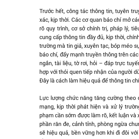
Trước hết, công tác thông tin, tuyên t
xác, kịp thời. Các cơ quan báo chí mở c
rõ quy trình, cơ sở chính trị, pháp lý, t
cung cấp thông tin đầy đủ, kịp thời, chí
trường mà tin giả, xuyên tạc, bóp méo sự
báo chí, đẩy mạnh truyền thông trên các
ngắn, tài liệu, tờ rơi, hỏi – đáp trực t
hợp với thói quen tiếp nhận của người dù
Đây là cách làm hiệu quả để thông tin chí
Lực lượng chức năng tăng cường theo dõ
mạng, kịp thời phát hiện và xử lý trường
phạm cần sớm được làm rõ, kết luận và x
phần răn đe, cảnh tỉnh, phòng ngừa chu
sẽ hiệu quả, bền vững hơn khi đi đôi vớ