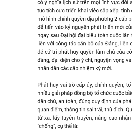
có ý nghĩa lịch sử trên mọi lĩnh vực đời
tục tích cực triển khai việc sắp xếp, ti
mô hình chính quyền địa phương 2 cấp bả
để tiến vào kỷ nguyên phát triển mới của
ngay sau Đại hội đại biểu toàn quốc lần
liền với công tác cán bộ của Đảng, liên
để cử tri phát huy quyền làm chủ của cô
đáng, đại diện cho ý chí, nguyện vọng v
nhân dân các cấp nhiệm kỳ mới.
Phát huy vai trò cấp ủy, chính quyền, tổ
nhiều giải pháp đồng bộ tổ chức cuộc bầ
dân chủ, an toàn, đúng quy định của phá
quan điểm, thông tin sai trái, thù địch.
từ xa; lấy tuyên truyền, nâng cao nhận
“chống”, cụ thể là: