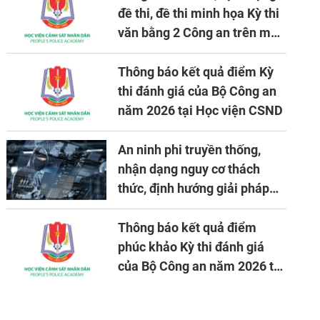
đề thi, đề thi minh họa Kỳ thi
văn bằng 2 Công an trên máy
tính
Thông báo kết quả điểm Kỳ
thi đánh giá của Bộ Công an
năm 2026 tại Học viện CSND
An ninh phi truyền thống,
nhận dạng nguy cơ thách
thức, định hướng giải pháp
đảm bảo an ninh quốc gia
trong tình hình hiện nay
Thông báo kết quả điểm
phúc khảo Kỳ thi đánh giá
của Bộ Công an năm 2026 tại
Học viện CSND