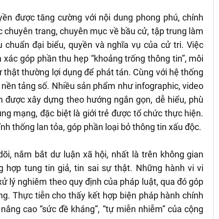
ruyền được tăng cường với nội dung phong phú, chính
ác chuyên trang, chuyên mục về bầu cử, tập trung làm
iêu chuẩn đại biểu, quyền và nghĩa vụ của cử tri. Việc
nh xác góp phần thu hẹp “khoảng trống thông tin”, môi
 thật thường lợi dụng để phát tán. Cùng với hệ thống
 nền tảng số. Nhiều sản phẩm như infographic, video
uyến được xây dựng theo hướng ngắn gọn, dễ hiểu, phù
ng mạng, đặc biệt là giới trẻ được tổ chức thực hiện.
nh thống lan tỏa, góp phần loại bỏ thông tin xấu độc.
i, nắm bắt dư luận xã hội, nhất là trên không gian
 hợp tung tin giả, tin sai sự thật. Những hành vi vi
ử lý nghiêm theo quy định của pháp luật, qua đó góp
ng. Thực tiễn cho thấy kết hợp biện pháp hành chính
i nâng cao “sức đề kháng”, “tự miễn nhiễm” của cộng