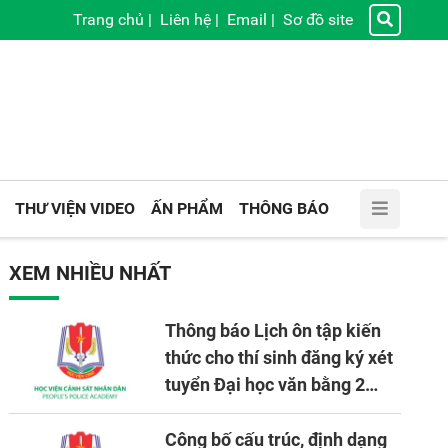
Trang chủ
|
Liên hệ
|
Email
|
Sơ đồ site
THƯ VIỆN VIDEO
ẤN PHẨM
THÔNG BÁO
XEM NHIỀU NHẤT
Thông báo Lịch ôn tập kiến
thức cho thí sinh đăng ký xét
tuyển Đại học văn bằng 2
tuyển mới, mở tại Học viện
CSND năm học 2026 - 2027
Công bố cấu trúc, định dạng