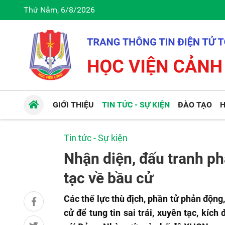
Thứ Năm, 6/8/2026
GIỚI THIỆU
TIN TỨC - SỰ KIỆN
ĐÀO TẠO
H
Tin tức - Sự kiện
Nhận diện, đấu tranh phả
tạc về bầu cử
Các thế lực thù địch, phần tử phản động,
cử để tung tin sai trái, xuyên tạc, kíc