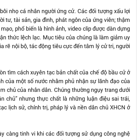
, bôi nhọ cá nhân người ứng cử. Các đối tượng xấu lợi
ời tư, tài sản, gia đình, phát ngôn của ứng viên; thậm
 mạo, phổ biến là hình ảnh, video clip được dàn dựng
ận thức lệch lạc. Mục tiêu của chúng là làm giảm uy
a rẽ nội bộ, tác động tiêu cực đến tâm lý cử tri, người
òn tìm cách xuyên tạc bản chất của chế độ bầu cử ở
ình của một số nước nhằm phủ nhận sự lãnh đạo của
 làm chủ của nhân dân. Chúng thường ngụy trang dưới
ân chủ” nhưng thực chất là những luận điệu sai trái,
 tạc lịch sử, chính trị, pháp lý và nền dân chủ XHCN ở
y càng tinh vi khi các đối tượng sử dụng công nghệ