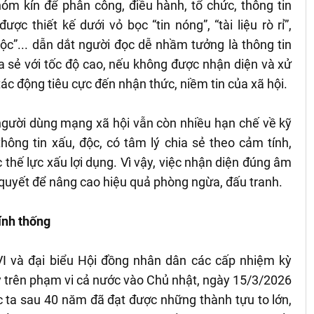
hóm kín để phân công, điều hành, tổ chức, thông tin
ợc thiết kế dưới vỏ bọc “tin nóng”, “tài liệu rò rỉ”,
cuộc”... dẫn dắt người đọc dễ nhầm tưởng là thông tin
ia sẻ với tốc độ cao, nếu không được nhận diện và xử
tác động tiêu cực đến nhận thức, niềm tin của xã hội.
 người dùng mạng xã hội vẫn còn nhiều hạn chế về kỹ
hông tin xấu, độc, có tâm lý chia sẻ theo cảm tính,
ác thế lực xấu lợi dụng. Vì vậy, việc nhận diện đúng âm
 quyết để nâng cao hiệu quả phòng ngừa, đấu tranh.
ính thống
I và đại biểu Hội đồng nhân dân các cấp nhiệm kỳ
 trên phạm vi cả nước vào Chủ nhật, ngày 15/3/2026
c ta sau 40 năm đã đạt được những thành tựu to lớn,