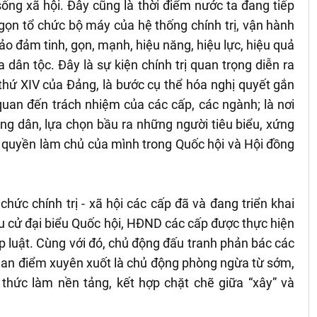
 sống xã hội. Đây cũng là thời điểm nước ta đang tiếp
nh gọn tổ chức bộ máy của hệ thống chính trị, vận hành
o đảm tinh, gọn, mạnh, hiệu năng, hiệu lực, hiệu quả
 dân tộc. Đây là sự kiện chính trị quan trọng diễn ra
 thứ XIV của Đảng, là bước cụ thể hóa nghị quyết gắn
 quan đến trách nhiệm của các cấp, các ngành; là nơi
ng dân, lựa chọn bầu ra những người tiêu biểu, xứng
à quyền làm chủ của mình trong Quốc hội và Hội đồng
 chức chính trị - xã hội các cấp đã và đang triển khai
u cử đại biểu Quốc hội, HĐND các cấp được thực hiện
p luật. Cùng với đó, chủ động đấu tranh phản bác các
 Quan điểm xuyên xuốt là chủ động phòng ngừa từ sớm,
 thức làm nền tảng, kết hợp chặt chẽ giữa “xây” và