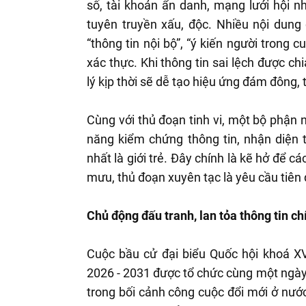
số, tài khoản ẩn danh, mạng lưới hội n
tuyên truyền xấu, độc. Nhiều nội dung đư
“thông tin nội bộ”, “ý kiến người trong 
xác thực. Khi thông tin sai lệch được ch
lý kịp thời sẽ dễ tạo hiệu ứng đám đông, 
Cùng với thủ đoạn tinh vi, một bộ phận
năng kiểm chứng thông tin, nhận diện t
nhất là giới trẻ. Đây chính là kẽ hở để c
mưu, thủ đoạn xuyên tạc là yêu cầu tiên
Chủ động đấu tranh, lan tỏa thông tin ch
Cuộc bầu cử đại biểu Quốc hội khoá XV
2026 - 2031 được tổ chức cùng một ngày
trong bối cảnh công cuộc đổi mới ở nướ