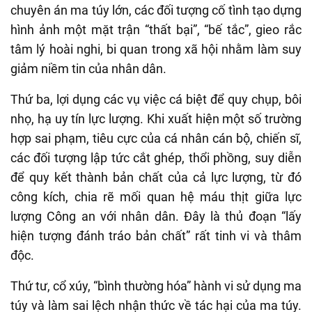
chuyên án ma túy lớn, các đối tượng cố tình tạo dựng
hình ảnh một mặt trận “thất bại”, “bế tắc”, gieo rắc
tâm lý hoài nghi, bi quan trong xã hội nhằm làm suy
giảm niềm tin của nhân dân.
Thứ ba, lợi dụng các vụ việc cá biệt để quy chụp, bôi
nhọ, hạ uy tín lực lượng. Khi xuất hiện một số trường
hợp sai phạm, tiêu cực của cá nhân cán bộ, chiến sĩ,
các đối tượng lập tức cắt ghép, thổi phồng, suy diễn
để quy kết thành bản chất của cả lực lượng, từ đó
công kích, chia rẽ mối quan hệ máu thịt giữa lực
lượng Công an với nhân dân. Đây là thủ đoạn “lấy
hiện tượng đánh tráo bản chất” rất tinh vi và thâm
độc.
Thứ tư, cổ xúy, “bình thường hóa” hành vi sử dụng ma
túy và làm sai lệch nhận thức về tác hại của ma túy.