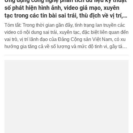
số phát hiện hình ảnh, video giả mạo, xuyên
tạc trong các tin bài sai trái, thù địch về vị trí,
vai trò lãnh đạo của Đảng Cộng sản Việt Nam
Tóm tắt: Trong thời gian gần đây, tình trạng lan truyền các
video có nội dung sai trái, xuyên tạc, đặc biệt liên quan đến
vai trò, vị trí lãnh đạo của Đảng Cộng sản Việt Nam, có xu
hướng gia tăng cả về số lượng và mức độ tinh vi, gây tác
động tiêu cực đến nhận thức của một bộ phận quần chúng
nhân dân. Các đối tượng chống phá đã và đang triệt để lợi
dụng thành tựu của khoa học - công nghệ, nhất là Trí tuệ
nhân tạo, để thực hiện hành vi cắt ghép, chỉnh sửa, tạo
dựng hình ảnh và video giả mạo. Do vậy, việc nhận diện rõ
vấn đề, làm rõ các khó khăn vướng mắc là rất quan trọng,
trên cơ sở đó bài viết đề xuất các ứng dụng công nghệ
phân tích dữ liệu kỹ thuật số nhằm phát hiện hình ảnh,
video giả mạo, xuyên tạc trong các tin bài sai trái, thù địch
về vị trí, vai trò lãnh đạo của Đảng cộng sản Việt Nam. Từ
khóa: Dữ liệu kỹ thuật số/ hình ảnh, video giả mạo, xuyên
tạc/ tin bài sai trái, thù địch.