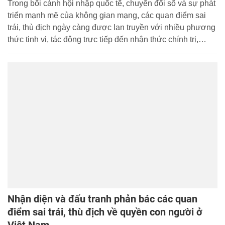
Trong bối cảnh hội nhập quốc tế, chuyển đổi số và sự phát
triển mạnh mẽ của không gian mạng, các quan điểm sai
trái, thù địch ngày càng được lan truyền với nhiều phương
thức tinh vi, tác động trực tiếp đến nhận thức chính trị,
pháp lý và bản lĩnh nghề nghiệp của cán bộ, chiến sĩ Công
an nhân dân nói chung, học viên Học viện Cảnh sát nhân
dân nói riêng.
Nhận diện và đấu tranh phản bác các quan
điểm sai trái, thù địch về quyền con người ở