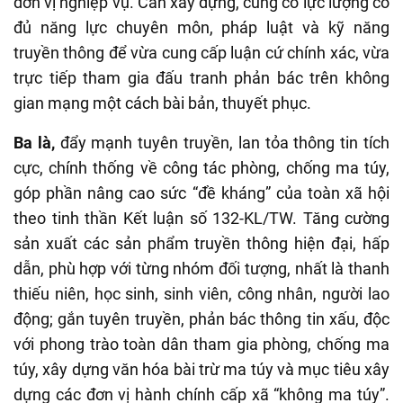
đơn vị nghiệp vụ. Cần xây dựng, củng cố lực lượng có
đủ năng lực chuyên môn, pháp luật và kỹ năng
truyền thông để vừa cung cấp luận cứ chính xác, vừa
trực tiếp tham gia đấu tranh phản bác trên không
gian mạng một cách bài bản, thuyết phục.
Ba là,
đẩy mạnh tuyên truyền, lan tỏa thông tin tích
cực, chính thống về công tác phòng, chống ma túy,
góp phần nâng cao sức “đề kháng” của toàn xã hội
theo tinh thần Kết luận số 132-KL/TW. Tăng cường
sản xuất các sản phẩm truyền thông hiện đại, hấp
dẫn, phù hợp với từng nhóm đối tượng, nhất là thanh
thiếu niên, học sinh, sinh viên, công nhân, người lao
động; gắn tuyên truyền, phản bác thông tin xấu, độc
với phong trào toàn dân tham gia phòng, chống ma
túy, xây dựng văn hóa bài trừ ma túy và mục tiêu xây
dựng các đơn vị hành chính cấp xã “không ma túy”.