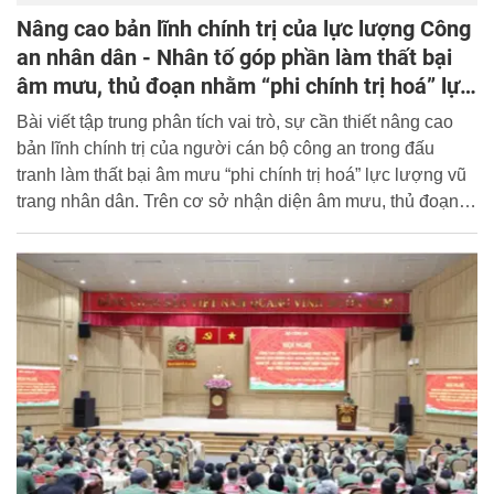
Nâng cao bản lĩnh chính trị của lực lượng Công
an nhân dân - Nhân tố góp phần làm thất bại
âm mưu, thủ đoạn nhằm “phi chính trị hoá” lực
lượng vũ trang nhân dân
Bài viết tập trung phân tích vai trò, sự cần thiết nâng cao
bản lĩnh chính trị của người cán bộ công an trong đấu
tranh làm thất bại âm mưu “phi chính trị hoá” lực lượng vũ
trang nhân dân. Trên cơ sở nhận diện âm mưu, thủ đoạn
“phi chính trị hoá” lực lượng vũ trang của các thế lực thù
địch, bài viết đề cập một số giải pháp nâng cao bản lĩnh
chính tri của lực lượng Công an nhân dân - Nhân tố làm
thất bại âm mưu, thủ đoạn này, góp phần xây dựng lực
lượng Công an nhân dân nói riêng cũng như lực lượng vũ
trang nhân dân nói chung cách mạng, chính quy, tinh nhuệ,
hiện đại.