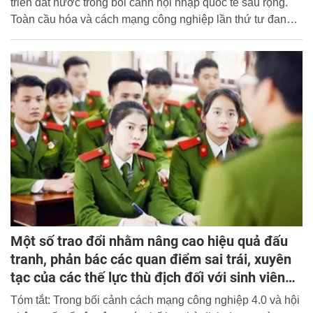
triển đất nước trong bối cảnh hội nhập quốc tế sâu rộng.
Toàn cầu hóa và cách mạng công nghiệp lần thứ tư đang
tạo ra những biến đổi lớn trong đời sống chính trị – xã hội,
đồng thời đặt ra nhiều thách thức cho công tác tư tưởng
của Đảng. Bài viết phân tích cơ sở lý luận, đánh giá thực
trạng và đề xuất giải pháp nâng cao hiệu quả công tác này,
qua đó góp phần củng cố cơ sở khoa học nhằm giữ vững
định hướng xã hội chủ nghĩa trong quá trình phát triển đất
nước.
Một số trao đổi nhằm nâng cao hiệu quả đấu
tranh, phản bác các quan điểm sai trái, xuyên
tạc của các thế lực thù địch đối với sinh viên
các trường Công an nhân dân
Tóm tắt: Trong bối cảnh cách mạng công nghiệp 4.0 và hội