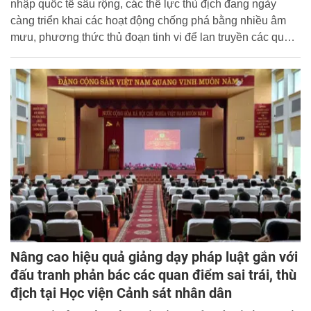
nhập quốc tế sâu rộng, các thế lực thù địch đang ngày
càng triển khai các hoạt động chống phá bằng nhiều âm
mưu, phương thức thủ đoạn tinh vi để lan truyền các quan
điểm sai trái, xuyên tạc, làm suy giảm niềm tin, gẫy hỗn
loạn tư tưởng, đặc biệt đối với thế hệ trẻ trong đó có sinh
viên các trường Công an nhân dân. Bài viết tập trung làm
rõ cơ sở lý luận, bản chất và thủ đoạn của các quan điểm
sai trái, xuyên tạc của các thế lực thù địch; phân tích tác
động tiêu cực đối với bản lĩnh chính trị, đạo đức, lối sống
của sinh viên; đồng thời đánh giá thực trạng công tác đấu
tranh, phản bác trong thời gian qua và đề xuất các giải
pháp nâng cao hiệu quả trong tình hình mới. Từ khóa: Bảo
vệ nền tảng tư tưởng của Đảng; đấu tranh phản bác các
quan điểm sai trái, thù địch; sinh viên các trường Công an
nhân dân
Nâng cao hiệu quả giảng dạy pháp luật gắn với
đấu tranh phản bác các quan điểm sai trái, thù
địch tại Học viện Cảnh sát nhân dân