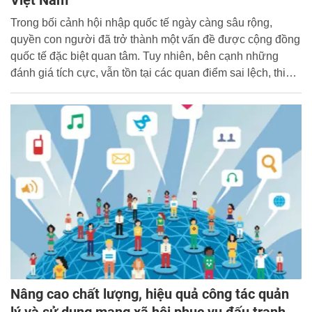
Việt Nam
Trong bối cảnh hội nhập quốc tế ngày càng sâu rộng,
quyền con người đã trở thành một vấn đề được cộng đồng
quốc tế đặc biệt quan tâm. Tuy nhiên, bên cạnh những
đánh giá tích cực, vẫn tồn tại các quan điểm sai lệch, thiếu
khách quan, thậm chí mang tính xuyên tạc về tình hình
quyền con người tại Việt Nam. Những quan điểm này
thường được sử dụng như một công cụ để gây sức ép
chính trị, can thiệp vào công việc nội bộ của Việt Nam. Bài
viết tập trung làm rõ cơ sở lý luận và thực tiễn về quyền
con người ở Việt Nam; nhận diện các dạng quan điểm sai
trái, thù địch; đồng thời đề xuất một số giải pháp nhằm
nâng cao hiệu quả đấu tranh, phản bác các quan điểm này
trong giai đoạn hiện nay.
Nâng cao chất lượng, hiệu quả công tác quản
lý và sử dụng mạng xã hội phục vụ đấu tranh,