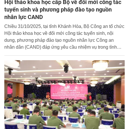
Hội thảo khoa học cấp Bộ về đổi mới công tác
tuyển sinh và phương pháp đào tạo nguồn
nhân lực CAND
Chiều 31/10/2025, tại tỉnh Khánh Hòa, Bộ Công an tổ chức
Hội thảo khoa học về đổi mới công tác tuyển sinh, nội
dung, phương pháp đào tạo nguồn nhân lực Công an
nhân dân (CAND) đáp ứng yêu cầu nhiệm vụ trong tình
hình mới. Thượng tướng, PGS.TS Trần Quốc Tỏ, Ủy viên
Trung ương Đảng, Thứ trưởng Bộ Công an chủ trì hội
thảo.