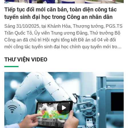
Tiếp tục đổi mới căn bản, toàn diện công tác
tuyển sinh đại học trong Công an nhân dân
Sáng 31/10/2025, tại Khánh Hòa, Thượng tướng, PGS.TS
Trần Quốc Tỏ, Ủy viên Trung ương Đảng, Thứ trưởng Bộ
Công an đã chủ trì Hội nghị tổng kết Đề án số 04 về đổi
mới công tác tuyển sinh đại học chính quy tuyển mới trong
Công an nhân dân (CAND), giai đoạn 2022-2025 và
THƯ VIỆN VIDEO
phương hướng triển khai công tác tuyển sinh đại học
chính quy tuyển mới trong CAND, giai đoạn 2026-2030.