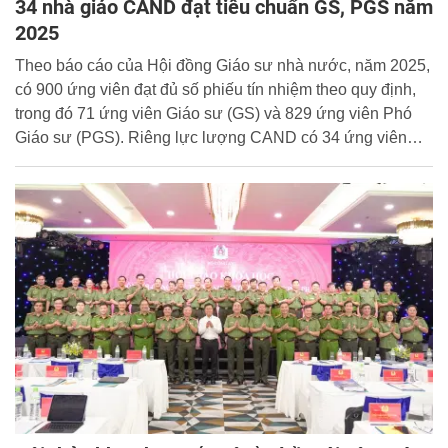
34 nhà giáo CAND đạt tiêu chuẩn GS, PGS năm
2025
Theo báo cáo của Hội đồng Giáo sư nhà nước, năm 2025,
có 900 ứng viên đạt đủ số phiếu tín nhiệm theo quy định,
trong đó 71 ứng viên Giáo sư (GS) và 829 ứng viên Phó
Giáo sư (PGS). Riêng lực lượng CAND có 34 ứng viên
GS và PGS, trong đó ngành Khoa học An ninh có 33 ứng
viên đạt đủ số phiếu tín nhiệm theo quy định và ngành
Công nghệ thông tin có 1 ứng viên.