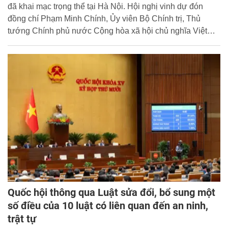
đã khai mạc trọng thể tại Hà Nội. Hội nghị vinh dự đón
đồng chí Phạm Minh Chính, Ủy viên Bộ Chính trị, Thủ
tướng Chính phủ nước Cộng hòa xã hội chủ nghĩa Việt
Nam đến dự và phát biểu chỉ đạo. Đại tướng Lương Tam
Quang, Ủy viên Bộ Chính trị, Bí thư Đảng ủy Công an
Trung ương, Bộ trưởng Bộ Công an chủ trì Hội nghị.
Quốc hội thông qua Luật sửa đổi, bổ sung một
số điều của 10 luật có liên quan đến an ninh,
trật tự