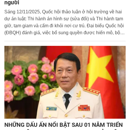
người
Sáng 12/11/2025, Quốc hội thảo luận ở hội trường về hai
dự án luật: Thi hành án hình sự (sửa đổi) và Thi hành tạm
giữ, tạm giam và cấm đi khỏi nơi cư trú. Đại biểu Quốc hội
(ĐBQH) đánh giá, việc bổ sung quyền được hiến mô, bộ
phận cơ thể, lưu giữ trứng, tinh trùng thể hiện sự tiến bộ,
nhân văn; tán thành quy định cho phép phạm nhân lao
động ngoài trại giam. Đại tướng Lương Tam Quang, Uỷ
viên Bộ Chính trị, Bộ trưởng Bộ Công an tham dự, phát
biểu giải trình một số vấn đề ĐBQH nêu.
NHỮNG DẤU ẤN NỔI BẬT SAU 01 NĂM TRIỂN