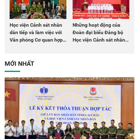
Học viện Cảnh sát nhân
Những hoạt động của
dân tiếp và làm việc với
Đoàn đại biểu Đảng bộ
Văn phòng Cơ quan hợp
Học viện Cảnh sát nhân
tác quốc tế Nhật Bản tại
dân tại Đại hội đại biểu
Việt Nam
Đảng bộ Công an Trung
ương lần thứ VIII, nhiệm
MỚI NHẤT
kỳ 2025 - 2030