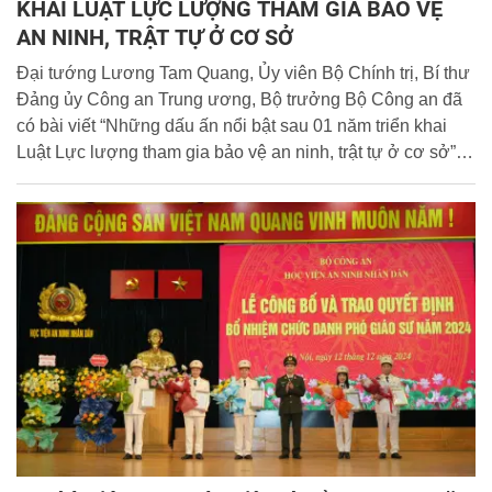
KHAI LUẬT LỰC LƯỢNG THAM GIA BẢO VỆ
AN NINH, TRẬT TỰ Ở CƠ SỞ
Đại tướng Lương Tam Quang, Ủy viên Bộ Chính trị, Bí thư
Đảng ủy Công an Trung ương, Bộ trưởng Bộ Công an đã
có bài viết “Những dấu ấn nổi bật sau 01 năm triển khai
Luật Lực lượng tham gia bảo vệ an ninh, trật tự ở cơ sở”.
Cổng Thông tin điện tử Học viện trân trọng giới thiệu toàn
văn bài viết của đồng chí Bộ trưởng.