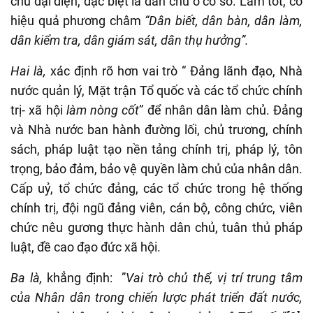
chủ đại diện, đặc biệt là dân chủ ở cơ sở. Làm tốt, có
hiệu quả phương châm
“Dân biết, dân bàn, dân làm,
dân kiểm tra, dân giám sát, dân thụ hưởng”.
Hai là,
xác định rõ hơn vai trò “ Đảng lãnh đạo, Nhà
nước quản lý, Mặt trận Tổ quốc và các tổ chức chính
trị- xã hội
làm nòng cốt
” để nhân dân làm chủ. Đảng
và Nhà nước ban hành đường lối, chủ trương, chính
sách, pháp luật tạo nền tảng chính trị, pháp lý, tôn
trọng, bảo đảm, bảo vệ quyền làm chủ của nhân dân.
Cấp uỷ, tổ chức đảng, các tổ chức trong hệ thống
chính trị, đội ngũ đảng viên, cán bộ, công chức, viên
chức nêu gương thực hành dân chủ, tuân thủ pháp
luật, đề cao đạo đức xã hội.
Ba là,
khẳng định: ”
Vai trò chủ thể, vị trí trung tâm
của Nhân dân trong chiến lược phát triển đất nước,