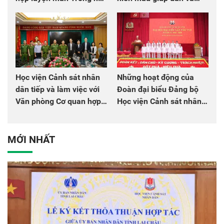
chào mừng Đại hội Đảng
đồng đội
Học viện Cảnh sát nhân
Những hoạt động của
dân tiếp và làm việc với
Đoàn đại biểu Đảng bộ
Văn phòng Cơ quan hợp
Học viện Cảnh sát nhân
tác quốc tế Nhật Bản tại
dân tại Đại hội đại biểu
Việt Nam
Đảng bộ Công an Trung
ương lần thứ VIII, nhiệm
MỚI NHẤT
kỳ 2025 - 2030