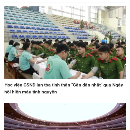
Học viện CSND lan tỏa tinh thần "Gần dân nhất" qua Ngày
hội hiến máu tình nguyện