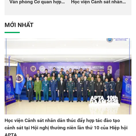
Văn phòng Cơ quan hợp
Học viện Cảnh sát nhân
tác quốc tế Nhật Bản tại
dân tại Đại hội đại biểu
Việt Nam
Đảng bộ Công an Trung
ương lần thứ VIII, nhiệm
MỚI NHẤT
kỳ 2025 - 2030
Học viện Cảnh sát nhân dân thúc đẩy hợp tác đào tạo
cảnh sát tại Hội nghị thường niên lần thứ 10 của Hiệp hội
APTA