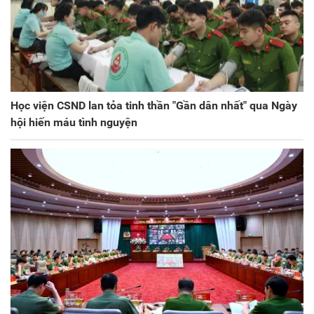
Học viện CSND lan tỏa tinh thần "Gần dân nhất" qua Ngày
hội hiến máu tình nguyện