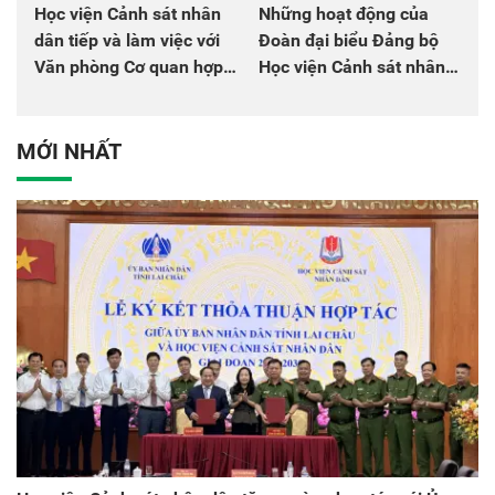
Học viện Cảnh sát nhân
Những hoạt động của
dân tiếp và làm việc với
Đoàn đại biểu Đảng bộ
Văn phòng Cơ quan hợp
Học viện Cảnh sát nhân
tác quốc tế Nhật Bản tại
dân tại Đại hội đại biểu
Việt Nam
Đảng bộ Công an Trung
ương lần thứ VIII, nhiệm
MỚI NHẤT
kỳ 2025 - 2030