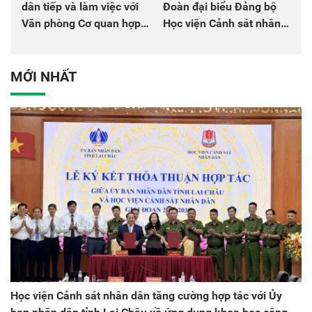
dân tiếp và làm việc với
Đoàn đại biểu Đảng bộ
Văn phòng Cơ quan hợp
Học viện Cảnh sát nhân
tác quốc tế Nhật Bản tại
dân tại Đại hội đại biểu
Việt Nam
Đảng bộ Công an Trung
ương lần thứ VIII, nhiệm
MỚI NHẤT
kỳ 2025 - 2030
Học viện Cảnh sát nhân dân tăng cường hợp tác với Ủy