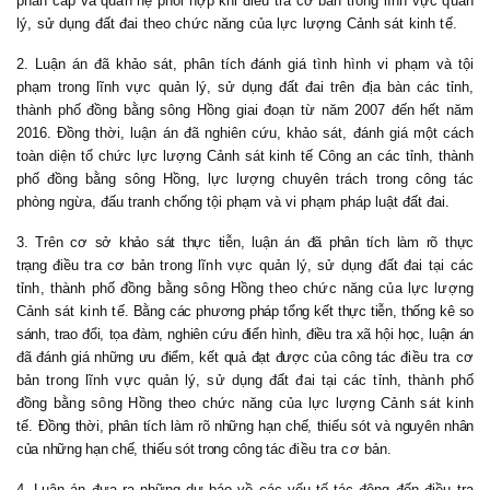
phân cấp và quan hệ phối hợp khi điều tra cơ bản trong lĩnh vực quản
lý, sử dụng đất đai theo chức năng của lực lượng Cảnh sát kinh tế.
2. Luận án đã khảo sát, phân tích đánh giá tình hình vi phạm và tội
phạm trong lĩnh vực quản lý, sử dụng đất đai trên địa bàn các tỉnh,
thành phố đồng bằng sông Hồng giai đoạn từ năm 2007 đến hết năm
2016. Đồng thời, luận án đã nghiên cứu, khảo sát, đánh giá một cách
toàn diện tổ chức lực lượng Cảnh sát kinh tế Công an các tỉnh, thành
phố đồng bằng sông Hồng, lực lượng chuyên trách trong công tác
phòng ngừa, đấu tranh chống tội phạm và vi phạm pháp luật đất đai.
3. Trên cơ sở khảo sát thực tiễn, luận án đã phân tích làm rõ thực
trạng
điều tra cơ bản trong lĩnh vực quản lý, sử dụng đất đai tại các
tỉnh, thành phố đồng bằng sông Hồng theo chức năng của lực lượng
Cảnh sát kinh tế
. Bằng các phương pháp tổng kết thực tiễn, thống kê so
sánh, trao đổi, tọa đàm, nghiên cứu điển hình, điều tra xã hội học, luận án
đã đánh giá những ưu điểm, kết quả đạt được của công tác
điều tra cơ
bản trong lĩnh vực quản lý, sử dụng đất đai tại các tỉnh, thành phố
đồng bằng sông Hồng theo chức năng của lực lượng Cảnh sát kinh
tế.
Đồng thời, phân tích làm rõ những hạn chế, thiếu sót và nguyên nhân
của những hạn chế, thiếu sót trong công tác
điều tra cơ bản
.
4. Luận án đưa ra những dự báo về các yếu tố tác động đến
điều tra