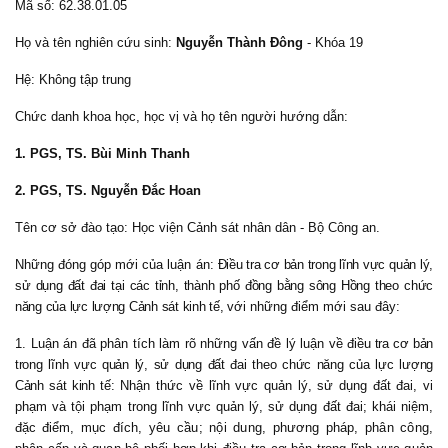
Mã số:
62.38.01.05
Họ và tên nghiên cứu sinh:
Nguyễn Thành Đông
- Khóa 19
Hệ: Không tập trung
Chức danh khoa học, học vị và họ tên người hướng dẫn:
1. PGS, TS. Bùi Minh Thanh
2. PGS, TS. Nguyễn Đắc Hoan
Tên cơ sở đào tạo: Học viện Cảnh sát nhân dân - Bộ Công an.
Những đóng góp mới của luận án:
Điều tra cơ bản trong lĩnh vực quản lý,
sử dụng đất đai tại các tỉnh, thành phố đồng bằng sông Hồng theo chức
năng của lực lượng Cảnh sát kinh tế,
với những điểm mới sau đây:
1. Luận án đã p
hân tích làm rõ những vấn đề lý luận về
điều tra cơ bản
trong lĩnh vực quản lý, sử dụng đất đai theo chức năng của lực lượng
Cảnh sát kinh tế
:
Nhận thức về lĩnh vực quản lý, sử dụng đất đai, vi
phạm và tội phạm trong lĩnh vực quản lý, sử dụng đất đai; khái niệm,
đặc điểm,
mục đích, yêu cầu; nội dung, phương pháp, phân công,