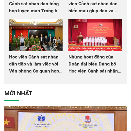
Cảnh sát nhân dân tổng
viện Cảnh sát nhân dân
hợp luyện màn Trống hội
hiến máu giúp dân và
chào mừng Đại hội Đảng
đồng đội
Học viện Cảnh sát nhân
Những hoạt động của
dân tiếp và làm việc với
Đoàn đại biểu Đảng bộ
Văn phòng Cơ quan hợp
Học viện Cảnh sát nhân
tác quốc tế Nhật Bản tại
dân tại Đại hội đại biểu
Việt Nam
Đảng bộ Công an Trung
ương lần thứ VIII, nhiệm
MỚI NHẤT
kỳ 2025 - 2030