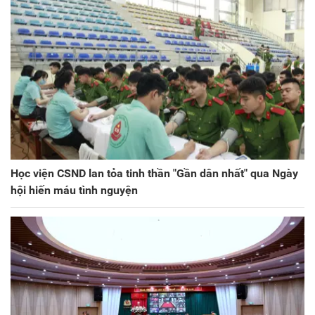
Học viện CSND lan tỏa tinh thần "Gần dân nhất" qua Ngày
hội hiến máu tình nguyện