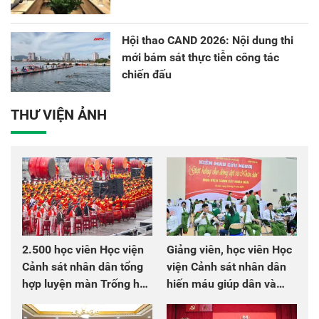
Hội thao CAND 2026: Nội dung thi
mới bám sát thực tiễn công tác
chiến đấu
THƯ VIỆN ẢNH
2.500 học viên Học viện
Giảng viên, học viên Học
Cảnh sát nhân dân tổng
viện Cảnh sát nhân dân
hợp luyện màn Trống hội
hiến máu giúp dân và
chào mừng Đại hội Đảng
đồng đội