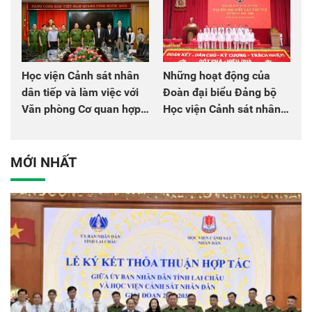
Học viện Cảnh sát nhân
Những hoạt động của
dân tiếp và làm việc với
Đoàn đại biểu Đảng bộ
Văn phòng Cơ quan hợp
Học viện Cảnh sát nhân
tác quốc tế Nhật Bản tại
dân tại Đại hội đại biểu
Việt Nam
Đảng bộ Công an Trung
ương lần thứ VIII, nhiệm
MỚI NHẤT
kỳ 2025 - 2030