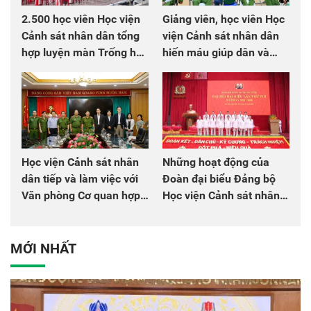
2.500 học viên Học viện
Giảng viên, học viên Học
Cảnh sát nhân dân tổng
viện Cảnh sát nhân dân
hợp luyện màn Trống hội
hiến máu giúp dân và
chào mừng Đại hội Đảng
đồng đội
Học viện Cảnh sát nhân
Những hoạt động của
dân tiếp và làm việc với
Đoàn đại biểu Đảng bộ
Văn phòng Cơ quan hợp
Học viện Cảnh sát nhân
tác quốc tế Nhật Bản tại
dân tại Đại hội đại biểu
Việt Nam
Đảng bộ Công an Trung
ương lần thứ VIII, nhiệm
MỚI NHẤT
kỳ 2025 - 2030