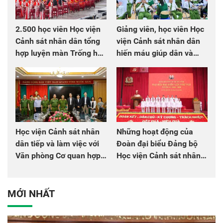
2.500 học viên Học viện
Giảng viên, học viên Học
Cảnh sát nhân dân tổng
viện Cảnh sát nhân dân
hợp luyện màn Trống hội
hiến máu giúp dân và
chào mừng Đại hội Đảng
đồng đội
Học viện Cảnh sát nhân
Những hoạt động của
dân tiếp và làm việc với
Đoàn đại biểu Đảng bộ
Văn phòng Cơ quan hợp
Học viện Cảnh sát nhân
tác quốc tế Nhật Bản tại
dân tại Đại hội đại biểu
Việt Nam
Đảng bộ Công an Trung
ương lần thứ VIII, nhiệm
MỚI NHẤT
kỳ 2025 - 2030