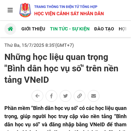
GIỚI THIỆU
TIN TỨC - SỰ KIỆN
ĐÀO TẠO
HỢP 
Thứ Ba, 15/7/2025 8:35'(GMT+7)
Những học liệu quan trọng
"Bình dân học vụ số" trên nền
tảng VNeID
Phần mềm "Bình dân học vụ số" có các học liệu quan
trọng, giúp người học truy cập vào nền tảng “Bình
dân học vụ số” và đăng nhập bằng VNeID để tham