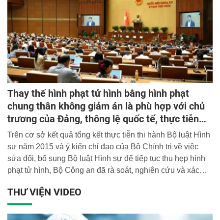
Thay thế hình phạt tử hình bằng hình phạt
chung thân không giảm án là phù hợp với chủ
trương của Đảng, thông lệ quốc tế, thực tiễn
đấu tranh PCTP và đảm bảo tính răn đe của
Trên cơ sở kết quả tổng kết thực tiễn thi hành Bộ luật Hình
pháp luật
sự năm 2015 và ý kiến chỉ đạo của Bộ Chính trị về việc
sửa đổi, bổ sung Bộ luật Hình sự để tiếp tục thu hẹp hình
phạt tử hình, Bộ Công an đã rà soát, nghiên cứu và xác
định cụ thể các vấn đề cần phải tiến hành sửa đổi, bổ sung
THƯ VIỆN VIDEO
trong Dự án Bộ luật Hình sự lần này để đáp ứng yêu cầu,
đòi hỏi của thực tiễn.