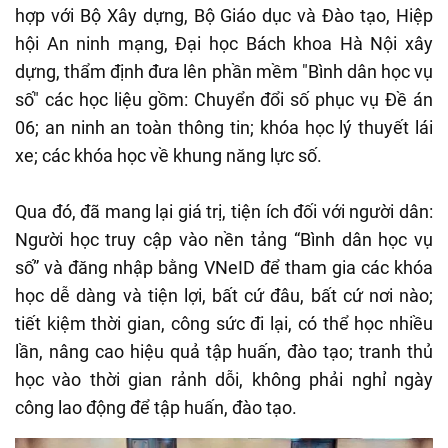
hợp với Bộ Xây dựng, Bộ Giáo dục và Đào tạo, Hiệp
hội An ninh mạng, Đại học Bách khoa Hà Nội xây
dựng, thẩm định đưa lên phần mềm "Bình dân học vụ
số" các học liệu gồm: Chuyển đổi số phục vụ Đề án
06; an ninh an toàn thông tin; khóa học lý thuyết lái
xe; các khóa học về khung năng lực số.
Qua đó, đã mang lại giá trị, tiện ích đối với người dân:
Người học truy cập vào nền tảng “Bình dân học vụ
số” và đăng nhập bằng VNeID để tham gia các khóa
học dễ dàng và tiện lợi, bất cứ đâu, bất cứ nơi nào;
tiết kiệm thời gian, công sức đi lại, có thể học nhiều
lần, nâng cao hiệu quả tập huấn, đào tạo; tranh thủ
học vào thời gian rảnh dỗi, không phải nghỉ ngày
công lao động để tập huấn, đào tạo.