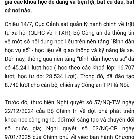
gia các khóa học dễ dàng và tiện lợi, bất cứ đâu, bất
cứ nơi nào.
Chiều 14/7, Cục Cảnh sát quản lý hành chính về trật
tự xã hội (QLHC về TTXH), Bộ Công an đã thông tin
về một số nội dung học liệu trên nền tảng "Bình dân
học vụ số" - học liệu về giao thông và kỹ năng lái xe.
Đến nay, thông qua nền tảng “Bình dân học vụ số” đã
có 45.241 lượt học ( học theo các khoá lớp: 16.707
lượt; học tự do: 28.534 lượt). Trong đó, đã đào tạo
8.740 lượt cho cán bộ, chiến sỹ Công an TP Hà Nội.
Trước đó, thực hiện Nghị quyết số 57/NQ-TW ngày
22/12/2024 của Bộ Chính trị về đột phá phát triển
khoa học công nghệ, đổi mới sáng tạo và chuyển đổi
số quốc gia; Nghị quyết số 03/NQ-CP ngày
9/01/2025 của Chính phủ về việc ban hành Chương