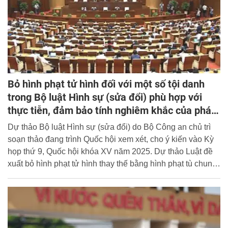
Bỏ hình phạt tử hình đối với một số tội danh
trong Bộ luật Hình sự (sửa đổi) phù hợp với
thực tiễn, đảm bảo tính nghiêm khắc của pháp
luật
Dự thảo Bộ luật Hình sự (sửa đổi) do Bộ Công an chủ trì
soạn thảo đang trình Quốc hội xem xét, cho ý kiến vào Kỳ
họp thứ 9, Quốc hội khóa XV năm 2025. Dự thảo Luật đề
xuất bỏ hình phạt tử hình thay thế bằng hình phạt tù chung
thân không giảm án đối với 08 tội danh trong đó có Tội sản
xuất, buôn bán hàng giả là thuốc chữa bệnh, thuốc phòng
bệnh; Tội vận chuyển trái phép chất ma túy là phù hợp với
chủ trưởng của Đảng và đáp ứng yêu cầu, đòi hỏi của
thực tiễn công tác đấu tranh phòng, chống tội phạm, vẫn