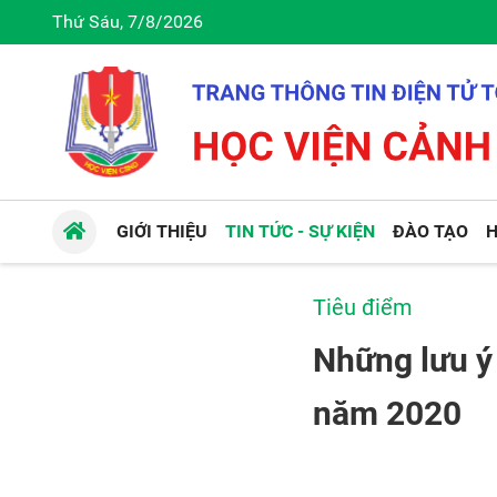
Thứ Sáu, 7/8/2026
GIỚI THIỆU
TIN TỨC - SỰ KIỆN
ĐÀO TẠO
H
Tiêu điểm
Những lưu ý 
năm 2020