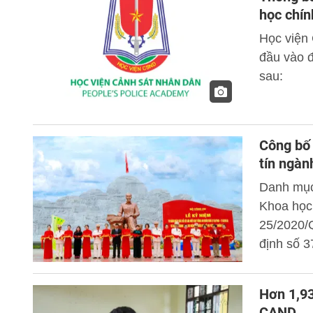
học chí
Học viện
đầu vào đ
sau:
Công bố 
tín ngàn
Danh mục
Khoa học
25/2020/
định số 3
tục xét c
PGS; thủ
Hơn 1,93
chức dan
CAND