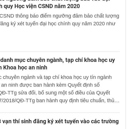
nh quy Học viện CSND năm 2020
 CSND thông báo điểm ngưỡng đảm bảo chất lượng
ăng ký xét tuyển đại học chính quy năm 2020 như
danh mục chuyên ngành, tạp chí khoa học uy
h Khoa học an ninh
 chuyên ngành và tạp chí khoa học uy tín ngành
 an ninh được ban hành kèm Quyết định số
QĐ-TTg sửa đổi, bổ sung một số điều của Quyết
7/2018/QĐ-TTg ban hành quy định tiêu chuẩn, thủ
ông nhận đạt tiêu chuẩn và bổ nhiệm chức danh GS,
 tục xét hủy bỏ công nhận chức danh và miễn nhiệm
 vạn thí sinh đăng ký xét tuyển vào các trường
h GS, PGS.