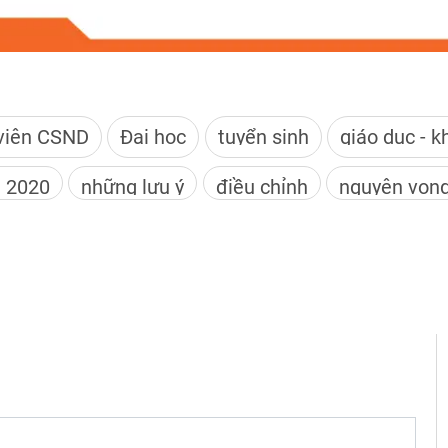
viện CSND
Đại học
tuyển sinh
giáo dục - 
 2020
những lưu ý
điều chỉnh
nguyện vọn