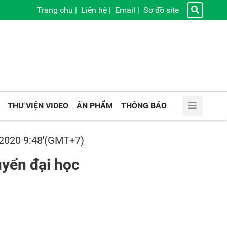
Trang chủ
|
Liên hệ
|
Email
|
Sơ đồ site
THƯ VIỆN VIDEO
ẤN PHẨM
THÔNG BÁO
/2020 9:48'(GMT+7)
uyển đại học