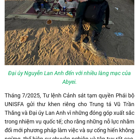
Đại úy Nguyễn Lan Anh đến với nhiều làng mạc của
Abyei.
Tháng 7/2025, Tư lệnh Cảnh sát tạm quyền Phái bộ
UNISFA gửi thư khen riêng cho Trung tá Vũ Trần
Thắng và Đại úy Lan Anh vì những đóng góp xuất sắc
trong nhiệm vụ quốc tế; cho rằng những nỗ lực nhằm
đổi mới phương pháp làm việc và sự cống hiến không
ngừng, thể hiện sự chuyên nghiệp và tận tụy rất cao,