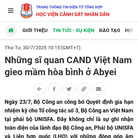
GIỚI THIỆU
TIN TỨC - SỰ KIỆN
ĐÀO TẠO
HỢP 
Thứ Tư, 30/7/2025 10:15'(GMT+7)
Những sĩ quan CAND Việt Nam
gieo mầm hòa bình ở Abyei
Ngày 23/7, Bộ Công an công bố Quyết định gia hạn
nhiệm kỳ cho Tổ công tác số 3, Bộ Công an Việt Nam
tại phái bộ UNISFA. Đây không chỉ là sự ghi nhận
toàn diện của lãnh đạo Bộ Công an, Phái bộ UNISFA
và Liên hợp quốc (LHQ) với những đóng góp âm