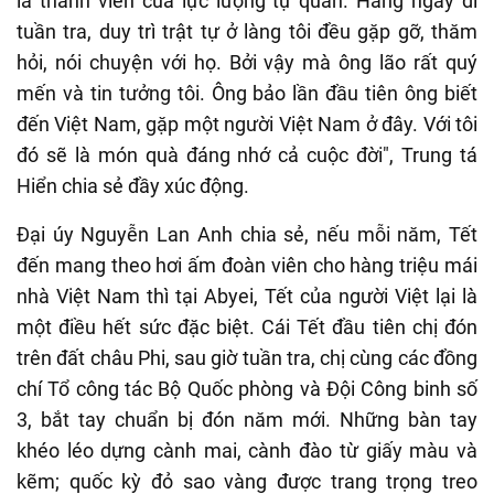
là thành viên của lực lượng tự quản. Hàng ngày đi
tuần tra, duy trì trật tự ở làng tôi đều gặp gỡ, thăm
hỏi, nói chuyện với họ. Bởi vậy mà ông lão rất quý
mến và tin tưởng tôi. Ông bảo lần đầu tiên ông biết
đến Việt Nam, gặp một người Việt Nam ở đây. Với tôi
đó sẽ là món quà đáng nhớ cả cuộc đời", Trung tá
Hiển chia sẻ đầy xúc động.
Đại úy Nguyễn Lan Anh chia sẻ, nếu mỗi năm, Tết
đến mang theo hơi ấm đoàn viên cho hàng triệu mái
nhà Việt Nam thì tại Abyei, Tết của người Việt lại là
một điều hết sức đặc biệt. Cái Tết đầu tiên chị đón
trên đất châu Phi, sau giờ tuần tra, chị cùng các đồng
chí Tổ công tác Bộ Quốc phòng và Đội Công binh số
3, bắt tay chuẩn bị đón năm mới. Những bàn tay
khéo léo dựng cành mai, cành đào từ giấy màu và
kẽm; quốc kỳ đỏ sao vàng được trang trọng treo