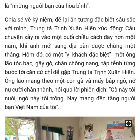
là “những người bạn của hòa bình”.
Chia sẻ về kỷ niệm, để lại ấn tượng đặc biệt sâu sắc
với mình, Trung tá Trịnh Xuân Hiển xúc động: Câu
chuyện xảy ra vào một buổi chiều cách đây hơn một
năm, khi anh mới sang địa bàn được chừng một
tháng. Hôm đó, có một “vị khách đặc biệt”- một ông
lão tóc bạc, gầy gò, chân chống nạng, tập tễnh từng
bước tới căn cứ chỉ để gặp Trung tá Trịnh Xuân Hiển.
Ông lão mang theo một con gà và mấy bắp ngô, nở
nụ cười chân thành, nói qua lời phiên dịch: “Gà này tôi
nuôi, ngô này tôi trồng. Nay mang đến tặng người
bạn Việt Nam của tôi”.