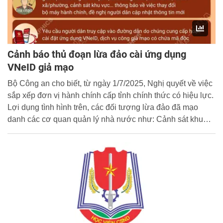
Cảnh báo thủ đoạn lừa đảo cài ứng dụng
VNeID giả mạo
Bộ Công an cho biết, từ ngày 1/7/2025, Nghị quyết về việc
sắp xếp đơn vị hành chính cấp tỉnh chính thức có hiệu lực.
Lợi dụng tình hình trên, các đối tượng lừa đảo đã mạo
danh các cơ quan quản lý nhà nước như: Cảnh sát khu
vực, cán bộ phụ trách hộ tịch của xã/phường mới, gọi điện
hướng dẫn người dân truy cập đường dẫn hoặc cài đặt
ứng dụng VNeID giả mạo có chứa mã độc nhằm chiếm
quyền điều khiển điện thoại, qua đó chiếm đoạt tài sản của
người dân.