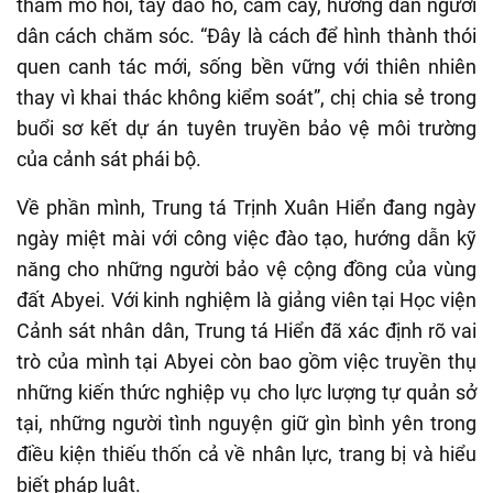
thấm mồ hôi, tay đào hố, cắm cây, hướng dẫn người
dân cách chăm sóc. “Đây là cách để hình thành thói
quen canh tác mới, sống bền vững với thiên nhiên
thay vì khai thác không kiểm soát”, chị chia sẻ trong
buổi sơ kết dự án tuyên truyền bảo vệ môi trường
của cảnh sát phái bộ.
Về phần mình, Trung tá Trịnh Xuân Hiển đang ngày
ngày miệt mài với công việc đào tạo, hướng dẫn kỹ
năng cho những người bảo vệ cộng đồng của vùng
đất Abyei. Với kinh nghiệm là giảng viên tại Học viện
Cảnh sát nhân dân, Trung tá Hiển đã xác định rõ vai
trò của mình tại Abyei còn bao gồm việc truyền thụ
những kiến thức nghiệp vụ cho lực lượng tự quản sở
tại, những người tình nguyện giữ gìn bình yên trong
điều kiện thiếu thốn cả về nhân lực, trang bị và hiểu
biết pháp luật.