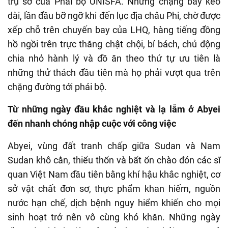
trụ sở của Phái bộ UNISFA. Những chặng bay kéo
dài, lần đầu bỡ ngỡ khi đến lục địa châu Phi, chờ được
xếp chỗ trên chuyến bay của LHQ, hàng tiếng đồng
hồ ngồi trên trực thăng chật chội, bí bách, chủ động
chia nhỏ hành lý và đồ ăn theo thứ tự ưu tiên là
những thử thách đầu tiên mà họ phải vượt qua trên
chặng đường tới phái bộ.
Từ những ngày đầu khắc nghiệt và lạ lẫm ở Abyei
đến nhanh chóng nhập cuộc với công việc
Abyei, vùng đất tranh chấp giữa Sudan và Nam
Sudan khô cằn, thiếu thốn và bất ổn chào đón các sĩ
quan Việt Nam đầu tiên bằng khí hậu khắc nghiệt, cơ
sở vật chất đơn sơ, thực phẩm khan hiếm, nguồn
nước hạn chế, dịch bệnh nguy hiểm khiến cho mọi
sinh hoạt trở nên vô cùng khó khăn. Những ngày