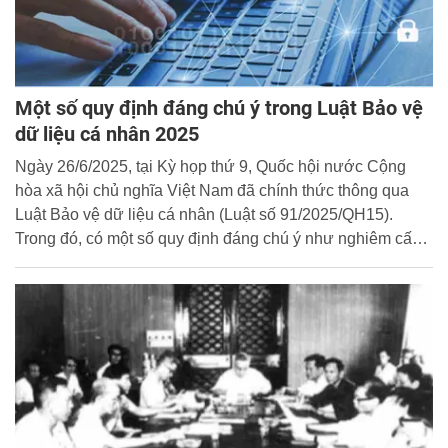
Một số quy định đáng chú ý trong Luật Bảo vệ
dữ liệu cá nhân 2025
Ngày 26/6/2025, tại Kỳ họp thứ 9, Quốc hội nước Cộng
hòa xã hội chủ nghĩa Việt Nam đã chính thức thông qua
Luật Bảo vệ dữ liệu cá nhân (Luật số 91/2025/QH15).
Trong đó, có một số quy định đáng chú ý như nghiêm cấm
mua bán dữ liệu cá nhân; doanh nghiệp phải xóa dữ liệu
cá nhân người lao động sau khi chấm dứt hợp đồng; mạng
xã hội không được yêu cầu cung cấp hình ảnh, video chứa
nội dung về giấy tờ tùy thân làm yếu tố xác thực...