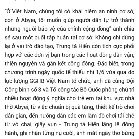
“Ở Việt Nam, chúng tôi có khái niệm an ninh cơ sở,
còn ở Abyei, tôi muốn giúp người dân tự trở thành
những người bảo vệ của chính cộng đồng” anh chia
sẻ sau một buổi tập huấn tại cơ sở. Không chỉ dừng
lại ở vai trò đào tạo, Trung tá Hiển còn tích cực phối
hợp với các đơn vị bạn trong các hoạt động dân vận,
thiện nguyện và gắn kết cộng đồng. Đặc biệt, trong
chương trình ngày quốc tế thiếu nhi 1/6 vừa qua do
lực lượng GGHB Việt Nam tổ chức, anh đã cùng Đội
Công binh số 3 và Tổ công tác Bộ Quốc phòng chủ trì
nhiều hoạt động ý nghĩa cho trẻ em tại khu vực nhà
thờ Abyei, từ việc chuẩn bị quà tặng, thiết kế trò chơi
dân gian, đến hướng dẫn các em làm đồ chơi tái chế
từ vỏ chai, giấy vụn - Trung tá Hiển lặng lẽ đồng
hành, ghi nhận từng nụ cười, ánh mắt ngây thơ bừng