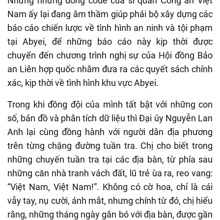
Nhưng những dòng code của sĩ quan Công an Việt
Nam ấy lại đang âm thầm giúp phái bộ xây dựng các
báo cáo chiến lược về tình hình an ninh và tội phạm
tại Abyei, để những báo cáo này kịp thời được
chuyển đến chương trình nghị sự của Hội đồng Bảo
an Liên hợp quốc nhằm đưa ra các quyết sách chính
xác, kịp thời về tình hình khu vực Abyei.
Trong khi đồng đội của mình tất bật với những con
số, bản đồ và phân tích dữ liệu thì Đại úy Nguyễn Lan
Anh lại cùng đồng hành với người dân địa phương
trên từng chặng đường tuần tra. Chị cho biết trong
những chuyến tuần tra tại các địa bàn, từ phía sau
những căn nhà tranh vách đất, lũ trẻ ùa ra, reo vang:
“Việt Nam, Việt Nam!”. Không có cờ hoa, chỉ là cái
vẫy tay, nụ cười, ánh mắt, nhưng chính từ đó, chị hiểu
rằng, những tháng ngày gắn bó với địa bàn, được gần