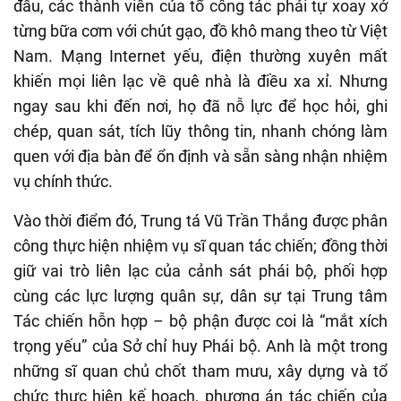
đầu, các thành viên của tổ công tác phải tự xoay xở
từng bữa cơm với chút gạo, đồ khô mang theo từ Việt
Nam. Mạng Internet yếu, điện thường xuyên mất
khiến mọi liên lạc về quê nhà là điều xa xỉ. Nhưng
ngay sau khi đến nơi, họ đã nỗ lực để học hỏi, ghi
chép, quan sát, tích lũy thông tin, nhanh chóng làm
quen với địa bàn để ổn định và sẵn sàng nhận nhiệm
vụ chính thức.
Vào thời điểm đó, Trung tá Vũ Trần Thắng được phân
công thực hiện nhiệm vụ sĩ quan tác chiến; đồng thời
giữ vai trò liên lạc của cảnh sát phái bộ, phối hợp
cùng các lực lượng quân sự, dân sự tại Trung tâm
Tác chiến hỗn hợp – bộ phận được coi là “mắt xích
trọng yếu” của Sở chỉ huy Phái bộ. Anh là một trong
những sĩ quan chủ chốt tham mưu, xây dựng và tổ
chức thực hiện kế hoạch, phương án tác chiến của