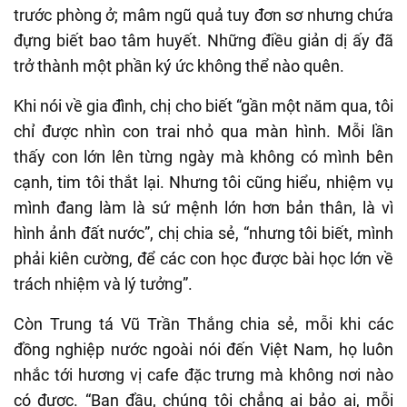
trước phòng ở; mâm ngũ quả tuy đơn sơ nhưng chứa
đựng biết bao tâm huyết. Những điều giản dị ấy đã
trở thành một phần ký ức không thể nào quên.
Khi nói về gia đình, chị cho biết “gần một năm qua, tôi
chỉ được nhìn con trai nhỏ qua màn hình. Mỗi lần
thấy con lớn lên từng ngày mà không có mình bên
cạnh, tim tôi thắt lại. Nhưng tôi cũng hiểu, nhiệm vụ
mình đang làm là sứ mệnh lớn hơn bản thân, là vì
hình ảnh đất nước”, chị chia sẻ, “nhưng tôi biết, mình
phải kiên cường, để các con học được bài học lớn về
trách nhiệm và lý tưởng”.
Còn Trung tá Vũ Trần Thắng chia sẻ, mỗi khi các
đồng nghiệp nước ngoài nói đến Việt Nam, họ luôn
nhắc tới hương vị cafe đặc trưng mà không nơi nào
có được. “Ban đầu, chúng tôi chẳng ai bảo ai, mỗi