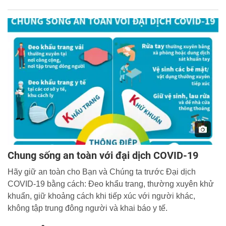
đạo cách mạng cho thấy tầm nhìn chiến lược của vị lãnh tụ
thiên tài, không chỉ tạo ra bước ngoặt to lớn của cách
mạng Việt Nam trong thế kỷ XX mà còn để lại nhiều bài
học kinh nghiệm quý báu.
Chung sống an toàn với đại dịch COVID-19
Hãy giữ an toàn cho Bạn và Chúng ta trước Đại dịch
COVID-19 bằng cách: Đeo khẩu trang, thường xuyên khử
khuẩn, giữ khoảng cách khi tiếp xúc với người khác,
không tập trung đông người và khai báo y tế.