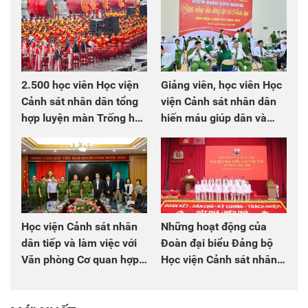
2.500 học viên Học viện
Giảng viên, học viên Học
Cảnh sát nhân dân tổng
viện Cảnh sát nhân dân
hợp luyện màn Trống hội
hiến máu giúp dân và
chào mừng Đại hội Đảng
đồng đội
Học viện Cảnh sát nhân
Những hoạt động của
dân tiếp và làm việc với
Đoàn đại biểu Đảng bộ
Văn phòng Cơ quan hợp
Học viện Cảnh sát nhân
tác quốc tế Nhật Bản tại
dân tại Đại hội đại biểu
Việt Nam
Đảng bộ Công an Trung