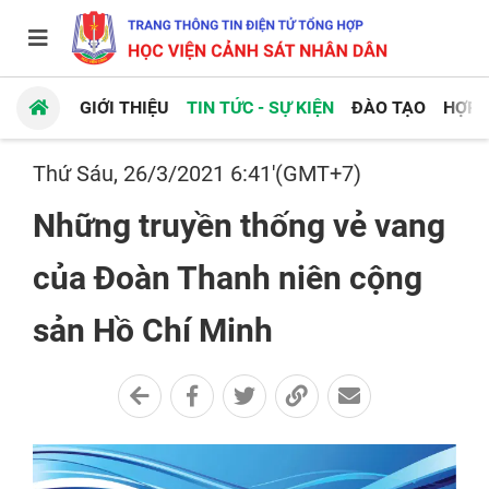
GIỚI THIỆU
TIN TỨC - SỰ KIỆN
ĐÀO TẠO
HỢP 
Thứ Sáu, 26/3/2021 6:41'(GMT+7)
Những truyền thống vẻ vang
của Đoàn Thanh niên cộng
sản Hồ Chí Minh