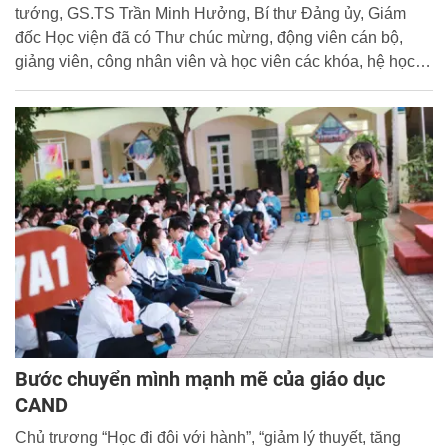
tướng, GS.TS Trần Minh Hưởng, Bí thư Đảng ủy, Giám
đốc Học viện đã có Thư chúc mừng, động viên cán bộ,
giảng viên, công nhân viên và học viên các khóa, hệ học.
Ban Biên tập Cổng Thông tin điện tử Học viện xin trân
trọng giới thiệu toàn văn Thư chúc mừng của đồng chí
Giám đốc Học viện.
Bước chuyển mình mạnh mẽ của giáo dục
CAND
Chủ trương “Học đi đôi với hành”, “giảm lý thuyết, tăng