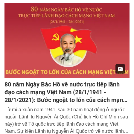
80 năm Ngày Bác Hồ về nước trực tiếp lãnh
đạo cách mạng Việt Nam (28/1/1941 -
28/1/2021): Bước ngoặt to lớn của cách mạng
Việt Nam
Từ mùa xuân năm 1941, sau 30 năm hoạt động ở ngước
ngoài, Lãnh tụ Nguyễn Ái Quốc (Chủ tịch Hồ Chí Minh sau
này) trở về Tổ quốc trực tiếp lãnh đạo cách mạng Việt
Nam. Sự kiện Lãnh tụ Nguyễn Ái Quốc trở về nước lãnh