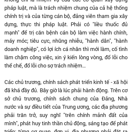
pháp luật, mà là trách nhiệm chung của cả hệ thống
chính trị và của từng cán bộ, đảng viên tham gia xây
dựng, thực thi pháp luật. Phải có "liều thuốc đủ
mạnh" để trị căn bệnh cán bộ làm việc hành chính,
máy móc; tiêu cực, nhũng nhiễu, "hành dân", "hành
doanh nghiệp", có lợi ích cá nhân thì mới làm, cố tình
làm chậm công việc, xin ý kiến lòng vòng, đổ lỗi cho
thể chế, đổ lỗi cho sợ trách nhiệm…
Các chủ trương, chính sách phát triển kinh tế - xã hội
đã khá đầy đủ. Bây giờ là lúc phải hành động. Trên cơ
sở chủ trương, chính sách chung của Đảng, Nhà
nước và sự điều tiết của Trung ương, các địa phương
phải trăn trở, suy nghĩ "trên chính mảnh đất của
mình", phát huy tinh thần chủ động, sáng tạo để phát
triển; từng cơ quan, đơn vị, địa phương phải đặt ra