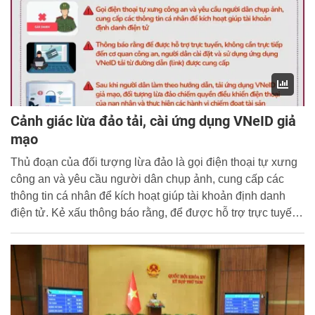
Cảnh giác lừa đảo tải, cài ứng dụng VNeID giả
mạo
Thủ đoạn của đối tượng lừa đảo là gọi điện thoại tự xưng
công an và yêu cầu người dân chụp ảnh, cung cấp các
thông tin cá nhân để kích hoạt giúp tài khoản định danh
điện tử. Kẻ xấu thông báo rằng, để được hỗ trợ trực tuyến,
không cần trực tiếp đến cơ quan công an, người dân cài
đặt và sử dụng ứng dụng VNeID tải từ đường dẫn (link)
được cung cấp.