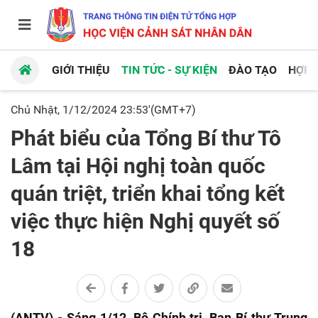
GIỚI THIỆU
TIN TỨC - SỰ KIỆN
ĐÀO TẠO
HỢP 
Chủ Nhật, 1/12/2024 23:53'(GMT+7)
Phát biểu của Tổng Bí thư Tô
Lâm tại Hội nghị toàn quốc
quán triệt, triển khai tổng kết
việc thực hiện Nghị quyết số
18
(ANTV) - Sáng 1/12, Bộ Chính trị, Ban Bí thư Trung