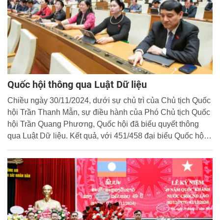
Quốc hội thông qua Luật Dữ liệu
Chiều ngày 30/11/2024, dưới sự chủ trì của Chủ tịch Quốc
hội Trần Thanh Mẫn, sự điều hành của Phó Chủ tịch Quốc
hội Trần Quang Phương, Quốc hội đã biểu quyết thông
qua Luật Dữ liệu. Kết quả, với 451/458 đại biểu Quốc hội
(ĐBQH) tham gia biểu quyết tán thành, chiếm 94.15% tổng
số ĐBQH, Quốc hội đã thông qua Luật Dữ liệu, qua đó
từng bước thiết lập thị trường dữ liệu, thúc đẩy chuyển đổi
số Quốc gia.