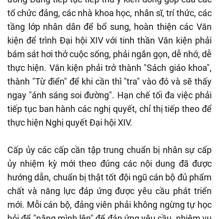
tổ chức đảng, các nhà khoa học, nhân sĩ, trí thức, các
tầng lớp nhân dân để bổ sung, hoàn thiện các Văn
kiện để trình Đại hội XIV với tinh thần Văn kiện phải
bám sát hơi thở cuộc sống, phải ngắn gọn, dễ nhớ, dễ
thực hiện. Văn kiện phải trở thành "Sách giáo khoa",
thành "Từ điển" để khi cần thì "tra" vào đó và sẽ thấy
ngay "ánh sáng soi đường". Hạn chế tối đa việc phải
tiếp tục ban hành các nghị quyết, chỉ thị tiếp theo để
thực hiện Nghị quyết Đại hội XIV.
Cấp ủy các cấp cần tập trung chuẩn bị nhân sự cấp
ủy nhiệm kỳ mới theo đúng các nội dung đã được
hướng dẫn, chuẩn bị thật tốt đội ngũ cán bộ đủ phẩm
chất và năng lực đáp ứng được yêu cầu phát triển
mới. Mỗi cán bộ, đảng viên phải không ngừng tự học
hỏi để "nâng mình lên" để đáp ứng yêu cầu, nhiệm vụ