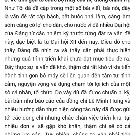
Như Tôi đã đề cập trong một số bài viết, bài nói, đây
là vấn đề rất cấp bách, bắt buộc phải làm, càng làm
sớm càng có lợi cho dân, cho nước vì đã nhiều Đại hội
của Đảng từ các nhiệm kỳ trước từng đặt ra vấn đề
này, đặc biệt là từ Đại hội XII đến nay. Điều đó cho
thấy Đảng đã nhìn ra và thấy cần phải thực hiện
nhưng quá trình triển khai chưa đạt mục tiêu đề ra.
Đây thực sự là vấn đề khó, thậm chí rất khó vì khi tiến
hành tinh gọn bộ máy sẽ liên quan đến tâm tư, tình
cảm, nguyện vọng và đụng chạm tới lợi ích của một
số cá nhân, tổ chức. Do vậy dù đã được chuẩn bị kỹ,
bài bản như báo cáo của đồng chí Lê Minh Hưng và
nhiều hướng dẫn thực hiện công tác này đã được gửi
tới các đồng chí nhưng chắc chắn việc triển khai tại
nhiều đơn vị sẽ gặp khó khăn, thậm chí sẽ có cả
những lực cản. Tuy nhiên, chúng ta vẫn phải tiến