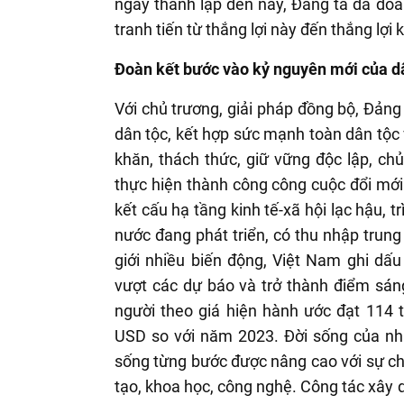
ngày thành lập đến nay, Đảng ta đã đoà
tranh tiến từ thắng lợi này đến thắng lợi k
Đoàn kết bước vào kỷ nguyên mới của d
Với chủ trương, giải pháp đồng bộ, Đảng
dân tộc, kết hợp sức mạnh toàn dân tộc 
khăn, thách thức, giữ vững độc lập, ch
thực hiện thành công công cuộc đổi mới.
kết cấu hạ tầng kinh tế-xã hội lạc hậu, 
nước đang phát triển, có thu nhập trung 
giới nhiều biến động, Việt Nam ghi dấ
vượt các dự báo và trở thành điểm sán
người theo giá hiện hành ước đạt 114 
USD so với năm 2023. Đời sống của nhâ
sống từng bước được nâng cao với sự chă
tạo, khoa học, công nghệ. Công tác xây d