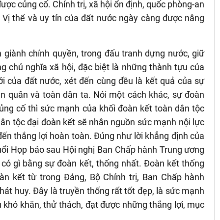
ợc củng cố. Chính trị, xã hội ổn định, quốc phòng-an
. Vị thế và uy tín của đất nước ngày càng được nâng
nh giành chính quyền, trong đấu tranh dựng nước, giữ
 chủ nghĩa xã hội, đặc biệt là những thành tựu của
i của đất nước, xét đến cùng đều là kết quả của sự
àn quân và toàn dân ta. Nói một cách khác, sự đoàn
ủng cố thì sức mạnh của khối đoàn kết toàn dân tộc
ân tộc đại đoàn kết sẽ nhân nguồn sức mạnh nội lực
n thắng lợi hoàn toàn. Đúng như lời khẳng định của
buổi Họp báo sau Hội nghị Ban Chấp hành Trung ương
 có gì bằng sự đoàn kết, thống nhất. Đoàn kết thống
n kết từ trong Đảng, Bộ Chính trị, Ban Chấp hành
hát huy. Đây là truyền thống rất tốt đẹp, là sức mạnh
 khó khăn, thử thách, đạt được những thắng lợi, mục