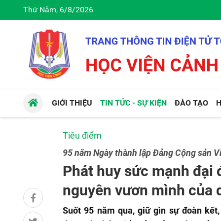
Thứ Năm, 6/8/2026
GIỚI THIỆU
TIN TỨC - SỰ KIỆN
ĐÀO TẠO
H
Tiêu điểm
95 năm Ngày thành lập Đảng Cộng sản V
Phát huy sức mạnh đại đ
nguyên vươn mình của 
Suốt 95 năm qua, giữ gìn sự đoàn kết,