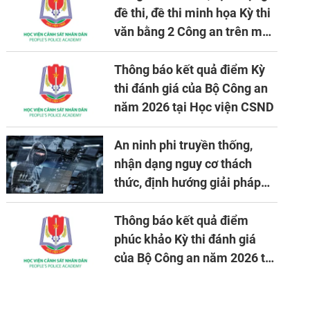
đề thi, đề thi minh họa Kỳ thi
văn bằng 2 Công an trên máy
tính
Thông báo kết quả điểm Kỳ
thi đánh giá của Bộ Công an
năm 2026 tại Học viện CSND
An ninh phi truyền thống,
nhận dạng nguy cơ thách
thức, định hướng giải pháp
đảm bảo an ninh quốc gia
trong tình hình hiện nay
Thông báo kết quả điểm
phúc khảo Kỳ thi đánh giá
của Bộ Công an năm 2026 tại
Học viện CSND