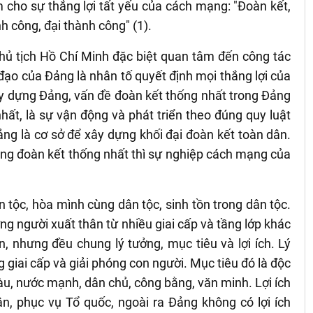
cho sự thắng lợi tất yếu của cách mạng: "Ðoàn kết,
h công, đại thành công" (1).
Chủ tịch Hồ Chí Minh đặc biệt quan tâm đến công tác
ạo của Đảng là nhân tố quyết định mọi thắng lợi của
y dựng Đảng, vấn đề đoàn kết thống nhất trong Đảng
ất, là sự vận động và phát triển theo đúng quy luật
ng là cơ sở để xây dựng khối đại đoàn kết toàn dân.
g đoàn kết thống nhất thì sự nghiệp cách mạng của
n tộc, hòa mình cùng dân tộc, sinh tồn trong dân tộc.
g người xuất thân từ nhiều giai cấp và tầng lớp khác
, nhưng đều chung lý tưởng, mục tiêu và lợi ích. Lý
g giai cấp và giải phóng con người. Mục tiêu đó là độc
giàu, nước mạnh, dân chủ, công bằng, văn minh. Lợi ích
ân, phục vụ Tổ quốc, ngoài ra Đảng không có lợi ích