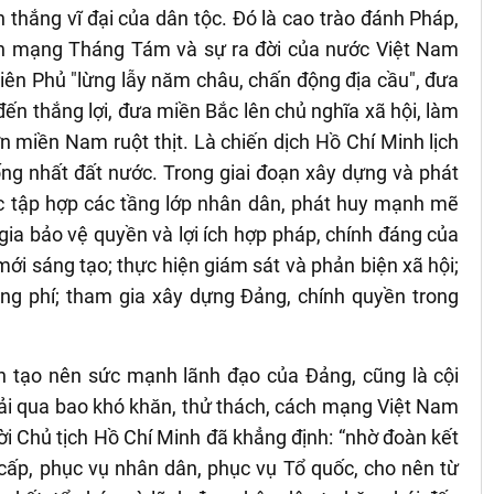
thắng vĩ đại của dân tộc. Đó là cao trào đánh Pháp,
h mạng Tháng Tám và sự ra đời của nước Việt Nam
iên Phủ "lừng lẫy năm châu, chấn động địa cầu", đưa
n thắng lợi, đưa miền Bắc lên chủ nghĩa xã hội, làm
 miền Nam ruột thịt. Là chiến dịch Hồ Chí Minh lịch
ng nhất đất nước. Trong giai đoạn xây dựng và phát
tục tập hợp các tầng lớp nhân dân, phát huy mạnh mẽ
gia bảo vệ quyền và lợi ích hợp pháp, chính đáng của
mới sáng tạo; thực hiện giám sát và phản biện xã hội;
ng phí; tham gia xây dựng Đảng, chính quyền trong
ồn tạo nên sức mạnh lãnh đạo của Đảng, cũng là cội
ải qua bao khó khăn, thử thách, cách mạng Việt Nam
lời Chủ tịch Hồ Chí Minh đã khẳng định: “nhờ đoàn kết
 cấp, phục vụ nhân dân, phục vụ Tổ quốc, cho nên từ