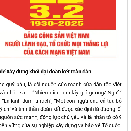
 để xây dựng khối đại đoàn kết toàn dân
ống quý báu, là cội nguồn sức mạnh của dân tộc Việt
c và nhân sinh: “Nhiễu điều phủ lấy giá gương/ Người
 “Lá lành đùm lá rách”, “Một con ngựa đau cả tàu bỏ
ý chí và tinh thần đoàn kết được xác định là đường lối
nguồn sức mạnh, động lực chủ yếu và là nhân tố có ý
 bền vững của sự nghiệp xây dựng và bảo vệ Tổ quốc.