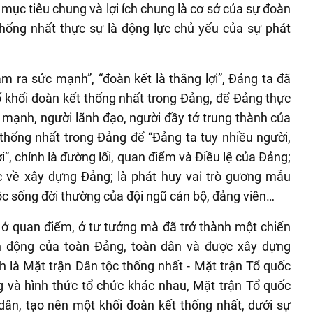
 mục tiêu chung và lợi ích chung là cơ sở của sự đoàn
thống nhất thực sự là động lực chủ yếu của sự phát
m ra sức mạnh”, “đoàn kết là thắng lợi”, Đảng ta đã
 khối đoàn kết thống nhất trong Đảng, để Đảng thực
 mạnh, người lãnh đạo, người đầy tớ trung thành của
thống nhất trong Đảng để “Đảng ta tuy nhiều người,
i”, chính là đường lối, quan điểm và Điều lệ của Đảng;
c về xây dựng Đảng; là phát huy vai trò gương mẫu
ộc sống đời thường của đội ngũ cán bộ, đảng viên…
i ở quan điểm, ở tư tưởng mà đã trở thành một chiến
h động của toàn Đảng, toàn dân và được xây dựng
h là Mặt trận Dân tộc thống nhất - Mặt trận Tổ quốc
ng và hình thức tổ chức khác nhau, Mặt trận Tổ quốc
dân, tạo nên một khối đoàn kết thống nhất, dưới sự