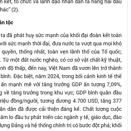
n kết, tổ chức và lãnh đạo nhân dân ta hăng hái đấu
hác” (2).
ân tộc
 ta đã phát huy sức mạnh của khối đại đoàn kết toàn
với sức mạnh thời đại, đưa nước ta vượt qua mọi khó
ủ quyền, thống nhất, toàn vẹn lãnh thổ của Tổ quốc;
 Từ một đất nước nghèo, có cơ sở vật chất-kỹ thuật,
trình độ thấp, đến nay, Việt Nam đã vươn lên trở thành
bình. Đặc biệt, năm 2024, trong bối cảnh kinh tế thế
u ấn mạnh mẽ với tăng trưởng GDP ấn tượng 7,09%,
g về tăng trưởng trong khu vực; GDP bình quân đầu
triệu đồng/người, tương đương 4.700 USD, tăng 377
n dân đã được cải thiện đáng kể. Chất lượng cuộc
m lo đầu tư phát triển các ngành y tế, giáo dục, đào
ựng Đảng và hệ thống chính trị có bước đột phá; khối