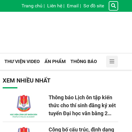
Trang chủ
|
Liên hệ
|
Email
|
Sơ đồ site
THƯ VIỆN VIDEO
ẤN PHẨM
THÔNG BÁO
XEM NHIỀU NHẤT
Thông báo Lịch ôn tập kiến
thức cho thí sinh đăng ký xét
tuyển Đại học văn bằng 2
tuyển mới, mở tại Học viện
CSND năm học 2026 - 2027
Công bố cấu trúc, định dạng