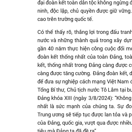
đại đoàn kết toàn dân tộc không ngừng đư
ninh, độc lập, chủ quyền được giữ vững
cao trên trường quốc tế.
Có thể thấy rõ, thắng lợi trong đấu tra
nước và những thành quả trong xây dựng
gần 40 năm thực hiện công cuộc đổi mớ
đoàn kết thống nhất của toàn Đảng, to
kết, thống nhất trong Đảng càng được c
càng được tăng cường. Đảng đoàn kết, d
để đưa sự nghiệp cách mạng Việt Nam đế
Tổng Bí thư, Chủ tịch nước Tô Lâm tại 
Đảng khóa XIII (ngày 3/8/2024): “Không
nhất là sức mạnh của chúng ta. Sự đoà
Trung ương sẽ tiếp tục được lan tỏa và p
của Đảng, quốc gia, vượt qua được nhiều
tiêu mà Đảng ta đã đề ra”.