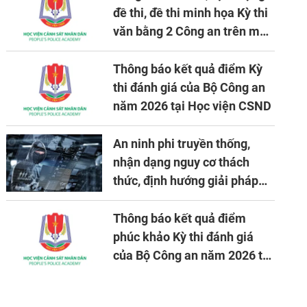
đề thi, đề thi minh họa Kỳ thi
văn bằng 2 Công an trên máy
tính
Thông báo kết quả điểm Kỳ
thi đánh giá của Bộ Công an
năm 2026 tại Học viện CSND
An ninh phi truyền thống,
nhận dạng nguy cơ thách
thức, định hướng giải pháp
đảm bảo an ninh quốc gia
trong tình hình hiện nay
Thông báo kết quả điểm
phúc khảo Kỳ thi đánh giá
của Bộ Công an năm 2026 tại
Học viện CSND