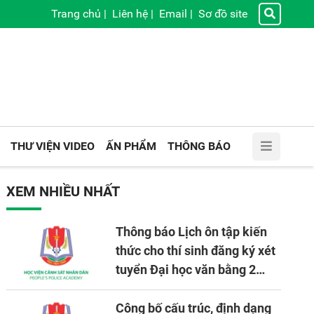
Trang chủ
|
Liên hệ
|
Email
|
Sơ đồ site
THƯ VIỆN VIDEO
ẤN PHẨM
THÔNG BÁO
XEM NHIỀU NHẤT
Thông báo Lịch ôn tập kiến
thức cho thí sinh đăng ký xét
tuyển Đại học văn bằng 2
tuyển mới, mở tại Học viện
CSND năm học 2026 - 2027
Công bố cấu trúc, định dạng