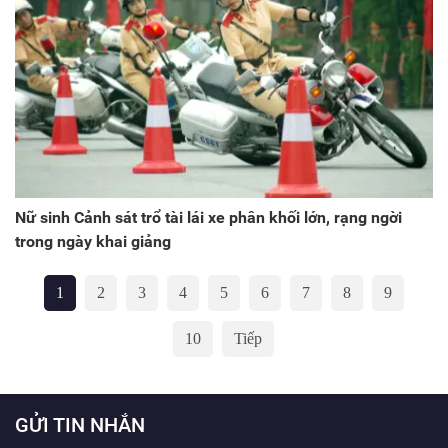
Nữ sinh Cảnh sát trổ tài lái xe phân khối lớn, rạng ngời
trong ngày khai giảng
1
2
3
4
5
6
7
8
9
10
Tiếp
GỬI TIN NHẮN