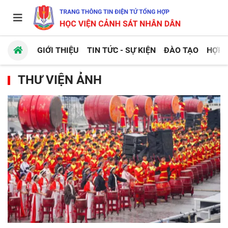
GIỚI THIỆU
TIN TỨC - SỰ KIỆN
ĐÀO TẠO
HỢP 
THƯ VIỆN ẢNH