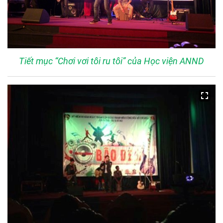
Tiết mục “Chơi vơi tôi ru tôi” của Học viện ANND