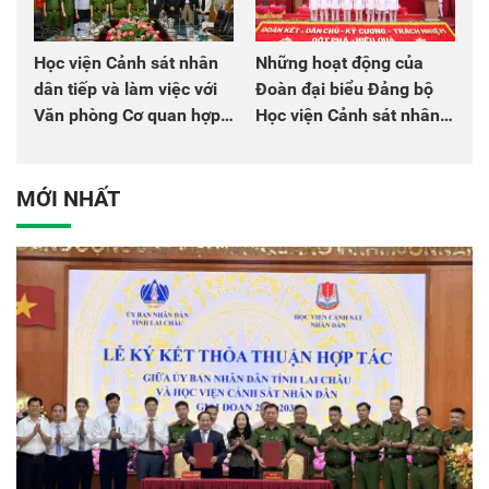
Học viện Cảnh sát nhân
Những hoạt động của
dân tiếp và làm việc với
Đoàn đại biểu Đảng bộ
Văn phòng Cơ quan hợp
Học viện Cảnh sát nhân
tác quốc tế Nhật Bản tại
dân tại Đại hội đại biểu
Việt Nam
Đảng bộ Công an Trung
ương lần thứ VIII, nhiệm
MỚI NHẤT
kỳ 2025 - 2030