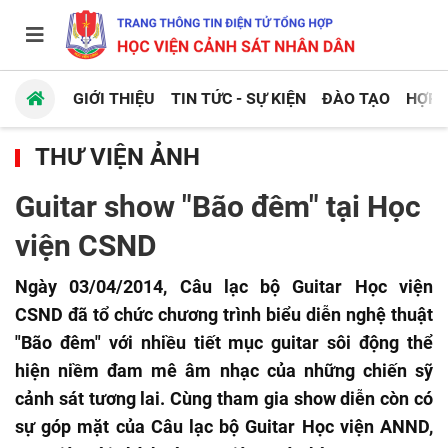
GIỚI THIỆU
TIN TỨC - SỰ KIỆN
ĐÀO TẠO
HỢP 
THƯ VIỆN ẢNH
Guitar show "Bão đêm" tại Học
viện CSND
Ngày 03/04/2014, Câu lạc bộ Guitar Học viện
CSND đã tổ chức chương trình biểu diễn nghệ thuật
"Bão đêm" với nhiều tiết mục guitar sôi động thể
hiện niềm đam mê âm nhạc của những chiến sỹ
cảnh sát tương lai. Cùng tham gia show diễn còn có
sự góp mặt của Câu lạc bộ Guitar Học viện ANND,