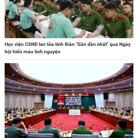
Học viện CSND lan tỏa tinh thần "Gần dân nhất" qua Ngày
hội hiến máu tình nguyện