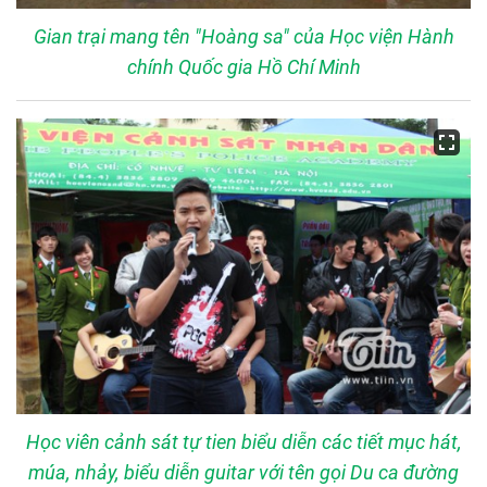
Gian trại mang tên "Hoàng sa" của Học viện Hành
chính Quốc gia Hồ Chí Minh
Học viên cảnh sát tự tien biểu diễn các tiết mục hát,
múa, nhảy, biểu diễn guitar với tên gọi Du ca đường