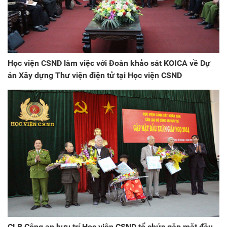
Học viện CSND làm việc với Đoàn khảo sát KOICA về Dự
án Xây dựng Thư viện điện tử tại Học viện CSND
CLB Công an hưu trí Học viện CSND tổ chức gặp mặt đầu