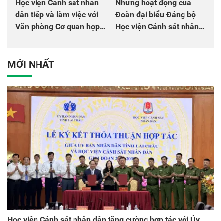
Học viện Cảnh sát nhân
Những hoạt động của
dân tiếp và làm việc với
Đoàn đại biểu Đảng bộ
Văn phòng Cơ quan hợp
Học viện Cảnh sát nhân
tác quốc tế Nhật Bản tại
dân tại Đại hội đại biểu
Việt Nam
Đảng bộ Công an Trung
ương lần thứ VIII, nhiệm
MỚI NHẤT
kỳ 2025 - 2030
Học viện Cảnh sát nhân dân tăng cường hợp tác với Ủy