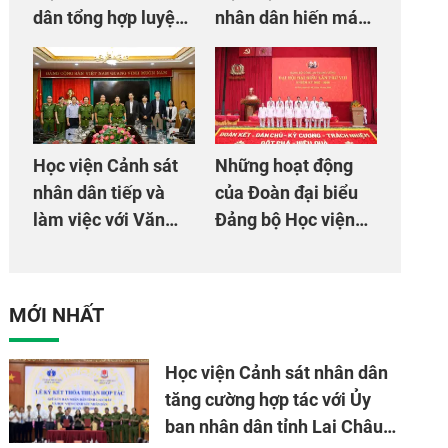
dân tổng hợp luyện
nhân dân hiến máu
màn Trống hội chào
giúp dân và đồng
mừng Đại hội Đảng
đội
Học viện Cảnh sát
Những hoạt động
nhân dân tiếp và
của Đoàn đại biểu
làm việc với Văn
Đảng bộ Học viện
phòng Cơ quan hợp
Cảnh sát nhân dân
tác quốc tế Nhật
tại Đại hội đại biểu
Bản tại Việt Nam
Đảng bộ Công an
MỚI NHẤT
Trung ương lần thứ
VIII, nhiệm kỳ 2025
Học viện Cảnh sát nhân dân
- 2030
tăng cường hợp tác với Ủy
ban nhân dân tỉnh Lai Châu