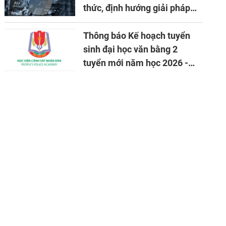
thức, định hướng giải pháp
đảm bảo an ninh quốc gia
trong tình hình hiện nay
Thông báo Kế hoạch tuyển
sinh đại học văn bằng 2
tuyển mới năm học 2026 -
2027