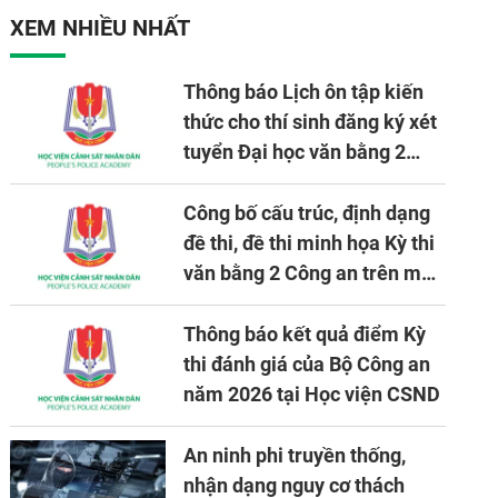
nhiệm vụ được giao
XEM NHIỀU NHẤT
Thông báo Lịch ôn tập kiến
thức cho thí sinh đăng ký xét
tuyển Đại học văn bằng 2
tuyển mới, mở tại Học viện
CSND năm học 2026 - 2027
Công bố cấu trúc, định dạng
đề thi, đề thi minh họa Kỳ thi
văn bằng 2 Công an trên máy
tính
Thông báo kết quả điểm Kỳ
thi đánh giá của Bộ Công an
năm 2026 tại Học viện CSND
An ninh phi truyền thống,
nhận dạng nguy cơ thách