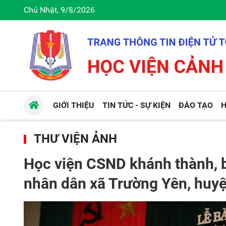
Chủ Nhật, 9/8/2026
GIỚI THIỆU
TIN TỨC - SỰ KIỆN
ĐÀO TẠO
H
THƯ VIỆN ẢNH
Học viện CSND khánh thành, 
nhân dân xã Trường Yên, huyệ