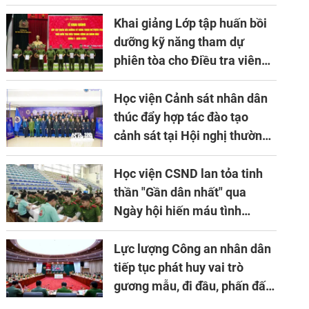
về ứng dụng khoa học công
nghệ trong lĩnh vực đấu tranh
Khai giảng Lớp tập huấn bồi
phòng, chống tội phạm
dưỡng kỹ năng tham dự
phiên tòa cho Điều tra viên
khóa 1 năm 2026
Học viện Cảnh sát nhân dân
thúc đẩy hợp tác đào tạo
cảnh sát tại Hội nghị thường
niên lần thứ 10 của Hiệp hội
APTA
Học viện CSND lan tỏa tinh
thần "Gần dân nhất" qua
Ngày hội hiến máu tình
nguyện
Lực lượng Công an nhân dân
tiếp tục phát huy vai trò
gương mẫu, đi đầu, phấn đấu
hoàn thành xuất sắc mọi