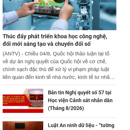
Thúc đẩy phát triển khoa học công nghệ,
đổi mới sáng tạo và chuyển đổi số
(ANTV) - Chiều 04/8, Quốc hội thảo luận tại tổ
về dự án nghị quyết của Quốc hội về cơ chế,
chính sạch đặc thù để xử lý vi phạm pháp luật
liên quan đến kinh tế nhà nước, kinh tế tư nhân
và ứng dụng khoa học công nghệ, đổi mới sáng
Bản tin Nghị quyết số 57 tại
tạo và chuyển đổi số.
Học viện Cảnh sát nhân dân
(Tháng 8/2026)
Luật An ninh dữ liệu - “tường