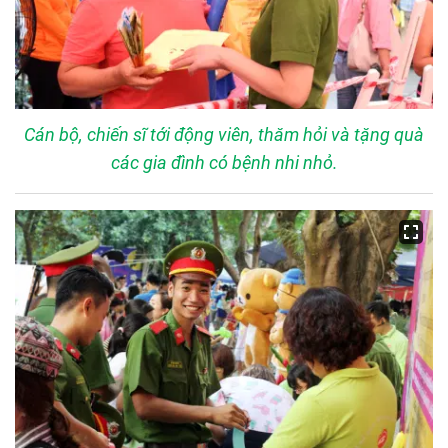
Cán bộ, chiến sĩ tới động viên, thăm hỏi và tặng quà
các gia đình có bệnh nhi nhỏ.