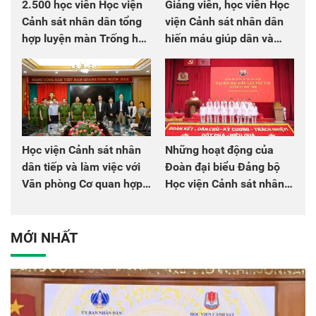
2.500 học viên Học viện
Giảng viên, học viên Học
Cảnh sát nhân dân tổng
viện Cảnh sát nhân dân
hợp luyện màn Trống hội
hiến máu giúp dân và
chào mừng Đại hội Đảng
đồng đội
Học viện Cảnh sát nhân
Những hoạt động của
dân tiếp và làm việc với
Đoàn đại biểu Đảng bộ
Văn phòng Cơ quan hợp
Học viện Cảnh sát nhân
tác quốc tế Nhật Bản tại
dân tại Đại hội đại biểu
Việt Nam
Đảng bộ Công an Trung
ương lần thứ VIII, nhiệm
MỚI NHẤT
kỳ 2025 - 2030