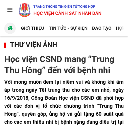
GIỚI THIỆU
TIN TỨC - SỰ KIỆN
ĐÀO TẠO
HỢP 
THƯ VIỆN ẢNH
Học viện CSND mang “Trung
Thu Hồng” đến với bệnh nhi
Với mong muốn đem lại niềm vui và không khí ấm
áp trong ngày Tết trung thu cho các em nhỏ, ngày
16/9/2018, Công Đoàn Học viện CSND đã phối hợp
với các đơn vị tổ chức chương trình “Trung Thu
Hồng”, quyên góp, ủng hộ và gửi tặng 60 suất quà
cho các em thiếu nhi bị bệnh nặng đang điều trị tại