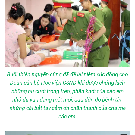
Buổi thiện nguyện cũng đã để lại niềm xúc động cho
Đoàn cán bộ Học viện CSND khi được chứng kiến
những nụ cười trong trẻo, phấn khởi của các em
nhỏ dù vẫn đang mệt mỏi, đau đớn do bệnh tật,
những cái bắt tay cảm ơn chân thành của cha mẹ
các em.