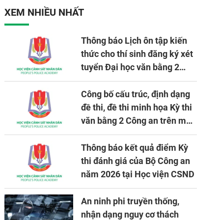
nhiệm vụ được giao
XEM NHIỀU NHẤT
Thông báo Lịch ôn tập kiến
thức cho thí sinh đăng ký xét
tuyển Đại học văn bằng 2
tuyển mới, mở tại Học viện
CSND năm học 2026 - 2027
Công bố cấu trúc, định dạng
đề thi, đề thi minh họa Kỳ thi
văn bằng 2 Công an trên máy
tính
Thông báo kết quả điểm Kỳ
thi đánh giá của Bộ Công an
năm 2026 tại Học viện CSND
An ninh phi truyền thống,
nhận dạng nguy cơ thách