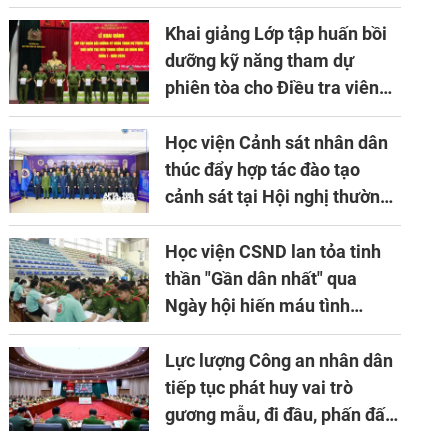
về ứng dụng khoa học công
nghệ trong lĩnh vực đấu tranh
Khai giảng Lớp tập huấn bồi
phòng, chống tội phạm
dưỡng kỹ năng tham dự
phiên tòa cho Điều tra viên
khóa 1 năm 2026
Học viện Cảnh sát nhân dân
thúc đẩy hợp tác đào tạo
cảnh sát tại Hội nghị thường
niên lần thứ 10 của Hiệp hội
APTA
Học viện CSND lan tỏa tinh
thần "Gần dân nhất" qua
Ngày hội hiến máu tình
nguyện
Lực lượng Công an nhân dân
tiếp tục phát huy vai trò
gương mẫu, đi đầu, phấn đấu
hoàn thành xuất sắc mọi