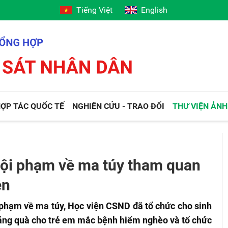
Tiếng Việt
English
ỢP TÁC QUỐC TẾ
NGHIÊN CỨU - TRAO ĐỔI
THƯ VIỆN ẢNH
tội phạm về ma túy tham quan
ện
phạm về ma túy, Học viện CSND đã tổ chức cho sinh
ặng quà cho trẻ em mắc bệnh hiểm nghèo và tổ chức