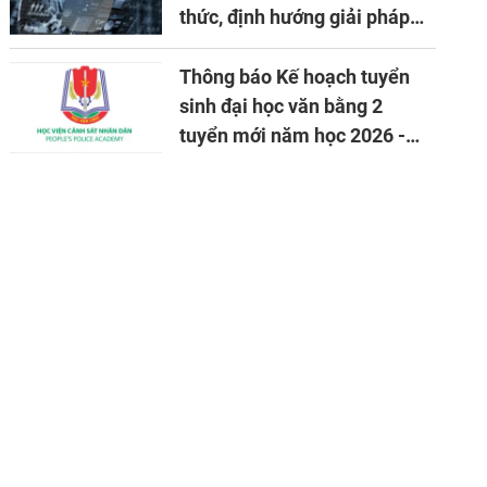
thức, định hướng giải pháp
đảm bảo an ninh quốc gia
trong tình hình hiện nay
Thông báo Kế hoạch tuyển
sinh đại học văn bằng 2
tuyển mới năm học 2026 -
2027