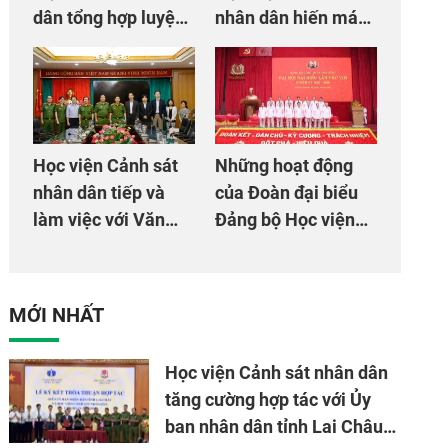
dân tổng hợp luyện
nhân dân hiến máu
màn Trống hội chào
giúp dân và đồng
mừng Đại hội Đảng
đội
Học viện Cảnh sát
Những hoạt động
nhân dân tiếp và
của Đoàn đại biểu
làm việc với Văn
Đảng bộ Học viện
phòng Cơ quan hợp
Cảnh sát nhân dân
tác quốc tế Nhật
tại Đại hội đại biểu
Bản tại Việt Nam
Đảng bộ Công an
MỚI NHẤT
Trung ương lần thứ
VIII, nhiệm kỳ 2025
Học viện Cảnh sát nhân dân
- 2030
tăng cường hợp tác với Ủy
ban nhân dân tỉnh Lai Châu