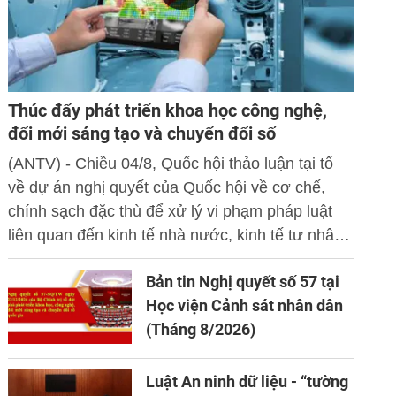
Thúc đẩy phát triển khoa học công nghệ,
đổi mới sáng tạo và chuyển đổi số
(ANTV) - Chiều 04/8, Quốc hội thảo luận tại tổ
về dự án nghị quyết của Quốc hội về cơ chế,
chính sạch đặc thù để xử lý vi phạm pháp luật
liên quan đến kinh tế nhà nước, kinh tế tư nhân
và ứng dụng khoa học công nghệ, đổi mới sáng
Bản tin Nghị quyết số 57 tại
tạo và chuyển đổi số.
Học viện Cảnh sát nhân dân
(Tháng 8/2026)
Luật An ninh dữ liệu - “tường