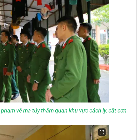
 phạm về ma túy thăm quan khu vực cách ly, cắt cơn