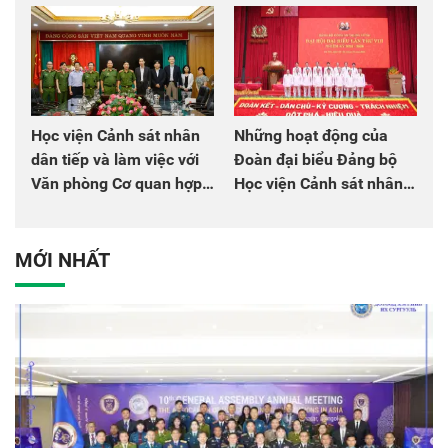
chào mừng Đại hội Đảng
đồng đội
Học viện Cảnh sát nhân
Những hoạt động của
dân tiếp và làm việc với
Đoàn đại biểu Đảng bộ
Văn phòng Cơ quan hợp
Học viện Cảnh sát nhân
tác quốc tế Nhật Bản tại
dân tại Đại hội đại biểu
Việt Nam
Đảng bộ Công an Trung
ương lần thứ VIII, nhiệm
MỚI NHẤT
kỳ 2025 - 2030