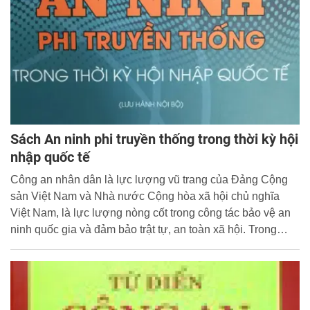
Sách An ninh phi truyền thống trong thời kỳ hội
nhập quốc tế
Công an nhân dân là lực lượng vũ trang của Đảng Cộng
sản Việt Nam và Nhà nước Cộng hòa xã hội chủ nghĩa
Việt Nam, là lực lượng nòng cốt trong công tác bảo vệ an
ninh quốc gia và đảm bảo trật tự, an toàn xã hội. Trong
những năm gần đây, khi đất nước tiến hành công cuộc đổi
mới, hội nhập với nền kinh tế thế giới, xây dựng nền kinh
tế thị trường định hướng Xã hội chủ nghĩa thì công cuộc
xây dựng và bảo vệ Tổ quốc đối mặt với nhiều nguy cơ