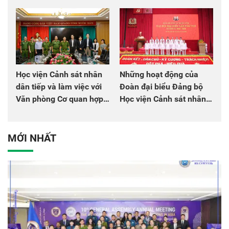
chào mừng Đại hội Đảng
đồng đội
Học viện Cảnh sát nhân
Những hoạt động của
dân tiếp và làm việc với
Đoàn đại biểu Đảng bộ
Văn phòng Cơ quan hợp
Học viện Cảnh sát nhân
tác quốc tế Nhật Bản tại
dân tại Đại hội đại biểu
Việt Nam
Đảng bộ Công an Trung
ương lần thứ VIII, nhiệm
MỚI NHẤT
kỳ 2025 - 2030