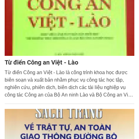
thách thức mới...
Từ điển Công an Việt - Lào
Từ điển Công an Việt - Lào là công trình khoa học được
biên soạn và xuất bản nhằm phục vụ công tác học tập,
nghiên cứu, phiên dịch, biên dịch các tài liệu nghiệp vụ
công tác Công an của Bộ An ninh Lào và Bộ Công an Việt
Nam, giúp cho lực lượng Công an hai nước sử dụng có
hiệu quả ngôn ngữ nghiệp vụ bằng tiếng Việt và tiếng Lào
trong công tác đảm bảo an ninh, trật tự.