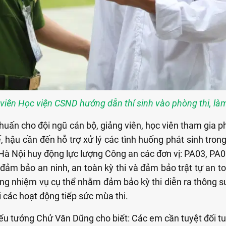
viên Học viện CSND hướng dẫn thí sinh vào phòng thi, làm 
ấn cho đội ngũ cán bộ, giảng viên, học viên tham gia phục
ế, hậu cần đến hỗ trợ xử lý các tình huống phát sinh tron
Hà Nội huy động lực lượng Công an các đơn vị: PA03, PA
ảm bảo an ninh, an toàn kỳ thi và đảm bảo trật tự an to
ng nhiệm vụ cụ thể nhằm đảm bảo kỳ thi diễn ra thông s
 các hoạt động tiếp sức mùa thi.
hiếu tướng Chử Văn Dũng cho biết: Các em cần tuyệt đối t