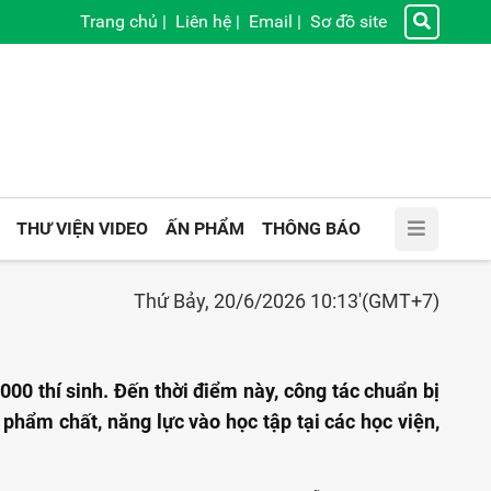
Trang chủ
|
Liên hệ
|
Email
|
Sơ đồ site
THƯ VIỆN VIDEO
ẤN PHẨM
THÔNG BÁO
Thứ Bảy, 20/6/2026 10:13'(GMT+7)
00 thí sinh. Đến thời điểm này, công tác chuẩn bị
 phẩm chất, năng lực vào học tập tại các học viện,