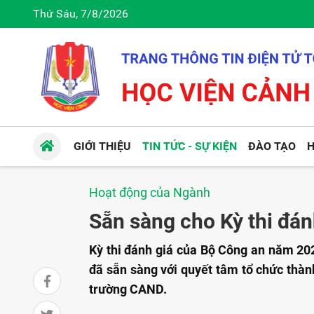
Thứ Sáu, 7/8/2026
GIỚI THIỆU
TIN TỨC - SỰ KIỆN
ĐÀO TẠO
H
Hoạt động của Ngành
Sẵn sàng cho Kỳ thi đá
Kỳ thi đánh giá của Bộ Công an năm 202
đã sẵn sàng với quyết tâm tổ chức thành
trường CAND.