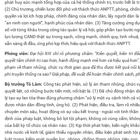
phát huy sức mạnh tổng hợp của cả hệ thống chính trị, trước hết là 
(2) Chủ trương, chiến lược đối phó với thách thức ANPTT, phòng, chốn
quyền và lợi ích hợp pháp, chính đáng của nhân dân, lấy người dân là
“an ninh con người”, hạnh phúc của nhân dân. (3) Tăng cường ứng dụ
số với từng khâu trong công tác quản lý xã hội, góp phần tạo bước n
lực lượng CAND thật sự trong sạch, vững mạnh, chính quy, tinh nhuệ,
sẵn sàng đi đầu, ứng phó kịp thời, hiệu quả với thách thức ANPTT.
Phóng viên:
Đại hội XIII chỉ rõ phương châm: “Kiên quyết, kiên trì đ
quyết tâm chính trị cao hơn, hành động mạnh mẽ hơn và hiệu quả hơn”.
phạm về tham nhũng, chức vụ thời gian qua đã thu được kết quả nổi b
phi truyền thống ra sao? Giải pháp, đề xuất để hoàn thiện chính sách, ph
Bộ trưởng Tô Lâm:
Công tác phát hiện, xử lý án tham nhũng, chức vụ
quyết liệt, có những bước tiến mới, nổi bật là: (1) Đã chủ động nhận d
lý tạo sự lan tỏa theo đúng phương châm “xử lý một vụ cảnh tỉnh cả v
được nhân dân đồng tình, ủng hộ. (2) Phát hiện, điều tra, làm rõ nhiề
chuyên môn sâu, hoạt động có sự câu kết trong - ngoài với tinh thần
định của pháp luật, không bỏ lọt tội phạm; không có vùng cấm, không 
của bất kỳ tổ chức cá nhân nào. (3) Kịp thời phát hiện, kiến nghị khắ
nhà nước về kinh tế, giảm thiểu nguyên nhân, điều kiện phát sinh tộ
luật trong kiểm soát quyền lực, phòng, chống tham nhũng, tiêu cự