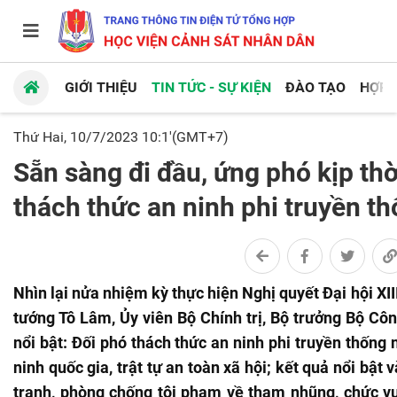
GIỚI THIỆU
TIN TỨC - SỰ KIỆN
ĐÀO TẠO
HỢP 
Thứ Hai, 10/7/2023 10:1'(GMT+7)
Sẵn sàng đi đầu, ứng phó kịp thờ
thách thức an ninh phi truyền t
Nhìn lại nửa nhiệm kỳ thực hiện Nghị quyết Đại hội XIII
tướng Tô Lâm, Ủy viên Bộ Chính trị, Bộ trưởng Bộ Cô
nổi bật: Đối phó thách thức an ninh phi truyền thống
ninh quốc gia, trật tự an toàn xã hội; kết quả nổi bật 
tranh, phòng chống tội phạm về tham nhũng, chức v