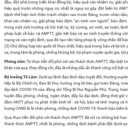
đầu, đột phá trong triển khai đồng bộ, hiệu quả các nhiệm vụ, giải p
hiệu quả trước những nguy cơ, nhất là nguy cơ gây đột biến từ ANPT
bệnh thể hiện tinh thần trách nhiệm cao trước Đảng, trước nhân dân,
khai các nhiệm vụ, giải pháp bảo đảm “an ninh con người”, bảo đả
trong một môi trường xã hội trật tự, kỷ cương, an ninh, an toàn, làn
pháp luật về bảo vệ ANPTT, gắn kết bảo vệ an ninh truyền thống với
mạng và các nghị định, qua đó tạo nền tảng pháp lý vững chắc để bảo
(5) Chủ động hợp tác quốc tế thực chất, hiệu quả trong bảo vệ lợi ích 
xa, trọng tâm là phòng, chống khủng bố, tội phạm xuyên quốc gia, tộ
Phóng viên:
Từ thực tiễn đối phó với các thách thức ANPTT, đặc biệt t
khăn vừa qua, theo đồng chí, đâu là những dấu ấn thành công nổi bật và 
Bộ trưởng Tô Lâm:
Dưới sự lãnh đạo lãnh đạo tuyệt đối, thường xuyê
tiếp là Bộ Chính trị, Ban Bí thư; hưởng ứng lời kêu gọi toàn Đảng, t
đại dịch COVID-19 của đồng chí Tổng Bí thư Nguyễn Phú Trọng, toà
tuyến đầu phòng, chống, ngăn chặn, đẩy lùi đại dịch; đồng thời giữ v
đảm ANTT phục vụ phát triển kinh tế - xã hội, bảo vệ tính mạng và 
lượng CAND là lá chắn phòng, chống dịch COVID-19, thanh bảo kiếm b
Qua thực tiễn đối phó với thách thức ANPTT đã rút ra những bài học k
thách thức ANPTT, nhất là phòng, chống dịch bệnh phải đặt dưới sự l