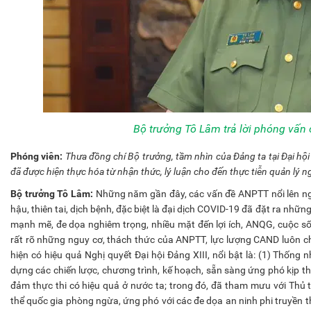
Bộ trưởng Tô Lâm trả lời phóng vấn 
Phóng viên:
Thưa đồng chí Bộ trưởng, tầm nhìn của Đảng ta tại Đại hội
đã được hiện thực hóa từ nhận thức, lý luận cho đến thực tiễn quản lý 
Bộ trưởng Tô Lâm:
Những năm gần đây, các vấn đề ANPTT nổi lên ngà
hậu, thiên tai, dịch bệnh, đặc biệt là đại dịch COVID-19 đã đặt ra nhữn
mạnh mẽ, đe dọa nghiêm trọng, nhiều mặt đến lợi ích, ANQG, cuộc 
rất rõ những nguy cơ, thách thức của ANPTT, lực lượng CAND luôn ch
hiện có hiệu quả Nghị quyết Đại hội Đảng XIII, nổi bật là: (1) Thốn
dựng các chiến lược, chương trình, kế hoạch, sẵn sàng ứng phó kịp th
đảm thực thi có hiệu quả ở nước ta; trong đó, đã tham mưu với Thủ 
thể quốc gia phòng ngừa, ứng phó với các đe dọa an ninh phi truyền 