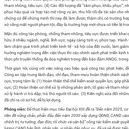
tham nhũng, tiêu cực. (4) Các đối tượng đã “tâm phục, khẩu phục”, nh
phục hậu quả và hợp tác mở rộng vụ án, thu hồi tối đa tài sản cho n
chứng cứ để chứng minh thì nay đã làm được; thậm chí, có trường hợp kế
xử vắng mặt người phạm tội, đây là trường hợp mới chưa có tiền lệ tro
Mặc dù công tác phòng, chống tham nhũng, tiêu cực được triển khai q
hữu ở nhiều ngành, nghề, lĩnh vực; ngày càng tinh vi, phức tạp. Hàn
làm chậm quá trình phát triển kinh tế - xã hội của đất nước, làm giả
hưởng nghiêm trọng đến việc thực thi các chính sách phát triển kinh t
thức phi truyền thống đe dọa nghiêm trọng đến bảo đảm ANQG, trong đó
Thời gian tới, cùng với việc nâng cao hiệu quả công tác phát hiện, đ
Công an tập trung lãnh đạo, chỉ đạo, tham mưu hoàn thiện chính sác
cực, trọng tâm là: (1) Hoàn thiện thể chế kiểm soát quyền lực, góp 
cực; (2) Hoàn thiện cơ chế xử lý những phản ánh, tố giác về tham nhũn
xử lý hành vi trù dập, trả thù người tố cáo. (3) Kiến nghị sửa đổi nh
đã chỉ ra có sơ hở, dễ bị lợi dụng.
Phóng viên:
Để thực hiện mục tiêu Đại hội XIII đề ra “Đến năm 2025, c
tiền đề vững chắc, phấn đấu đến năm 2030 xây dựng QĐND, CAND cách 
chính trị, tư tưởng, đạo đức, tổ chức và cán bộ” công tác kiểm soát quy
lượng CAND bản lĩnh, nhân văn, vì nhân dân phục vụ, đã và sẽ được tiếp 