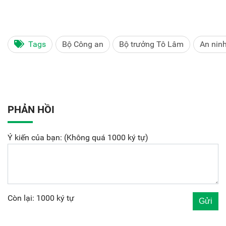
Tags
Bộ Công an
Bộ trưởng Tô Lâm
An ninh
PHẢN HỒI
Ý kiến của bạn: (Không quá 1000 ký tự)
Còn lại: 1000 ký tự