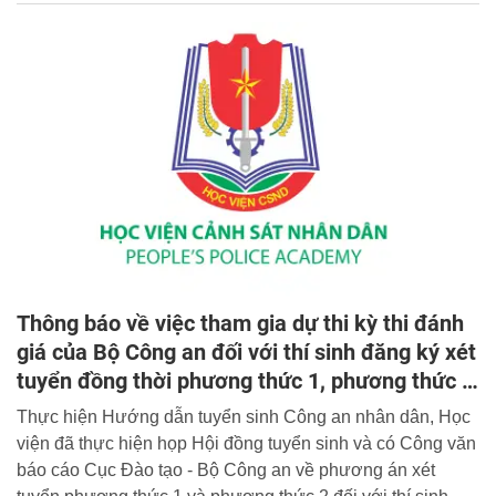
bộ Công an đặc biệt quan tâm, chỉ đạo. Trong đó, tập trung
xây dựng quy định, quy trình, quy chế về công tác cán bộ
trong lĩnh vực này, cũng như việc xử lí nghiêm cán bộ có
sai phạm, vi phạm.
Thông báo về việc tham gia dự thi kỳ thi đánh
giá của Bộ Công an đối với thí sinh đăng ký xét
tuyển đồng thời phương thức 1, phương thức 2
và phương thức 3, năm 2023
Thực hiện Hướng dẫn tuyển sinh Công an nhân dân, Học
viện đã thực hiện họp Hội đồng tuyển sinh và có Công văn
báo cáo Cục Đào tạo - Bộ Công an về phương án xét