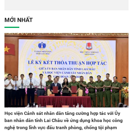
tác quốc tế Nhật Bản tại
dân tại Đại hội đại biểu
Việt Nam
Đảng bộ Công an Trung
ương lần thứ VIII, nhiệm
MỚI NHẤT
kỳ 2025 - 2030
Học viện Cảnh sát nhân dân tăng cường hợp tác với Ủy
ban nhân dân tỉnh Lai Châu về ứng dụng khoa học công
nghệ trong lĩnh vực đấu tranh phòng, chống tội phạm