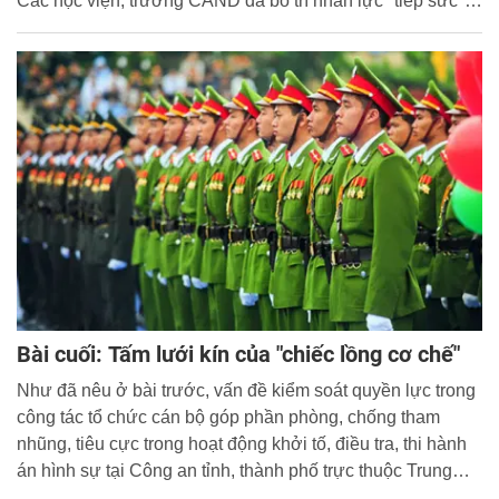
Các học viện, trường CAND đã bố trí nhân lực "tiếp sức"
cho thí sinh tham dự kỳ thi.
Bài cuối: Tấm lưới kín của "chiếc lồng cơ chế"
Như đã nêu ở bài trước, vấn đề kiểm soát quyền lực trong
công tác tổ chức cán bộ góp phần phòng, chống tham
nhũng, tiêu cực trong hoạt động khởi tố, điều tra, thi hành
án hình sự tại Công an tỉnh, thành phố trực thuộc Trung
ương luôn được Đảng ủy Công an Trung ương, lãnh đạo