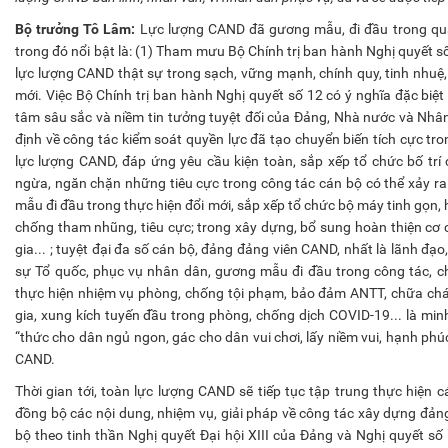
Bộ trưởng Tô Lâm:
Lực lượng CAND đã gương mẫu, đi đầu trong quán t
trong đó nổi bật là: (1) Tham mưu Bộ Chính trị ban hành Nghị quyết
lực lượng CAND thật sự trong sạch, vững mạnh, chính quy, tinh nhuệ, 
mới. Việc Bộ Chính trị ban hành Nghị quyết số 12 có ý nghĩa đặc biệ
tâm sâu sắc và niềm tin tưởng tuyệt đối của Đảng, Nhà nước và Nhân 
định về công tác kiểm soát quyền lực đã tạo chuyển biến tích cực tr
lực lượng CAND, đáp ứng yêu cầu kiện toàn, sắp xếp tổ chức bố tr
ngừa, ngăn chặn những tiêu cực trong công tác cán bộ có thể xảy ra.
mẫu đi đầu trong thực hiện đổi mới, sắp xếp tổ chức bộ máy tinh gọn, 
chống tham nhũng, tiêu cực; trong xây dựng, bổ sung hoàn thiện cơ c
gia... ; tuyệt đại đa số cán bộ, đảng đảng viên CAND, nhất là lãnh đạ
sự Tổ quốc, phục vụ nhân dân, gương mẫu đi đầu trong công tác, c
thực hiện nhiệm vụ phòng, chống tội phạm, bảo đảm ANTT, chữa cháy
gia, xung kích tuyến đầu trong phòng, chống dịch COVID-19... là min
“thức cho dân ngủ ngon, gác cho dân vui chơi, lấy niềm vui, hạnh ph
CAND.
Thời gian tới, toàn lực lượng CAND sẽ tiếp tục tập trung thực hiện c
đồng bộ các nội dung, nhiệm vụ, giải pháp về công tác xây dựng đảng,
bộ theo tinh thần Nghị quyết Đại hội XIII của Đảng và Nghị quyết số