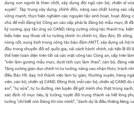
dựng con người là then chốt, xây dựng đội ngũ cán bộ, chiến sĩ vừ
xuyên”. Tập trung xây dựng, chỉnh đốn, nâng cao chất lượng các cấ
vững mạnh; thực hiện nghiêm các nguyên tắc sinh hoạt, hoạt động củ
chủ để mỗi đảng bộ Công an các cấp phải là đảng bộ mẫu mực, đi đầu 
kỷ cương, quy tắc ứng xử CAND; tăng cường công tác thanh tra, kiểm 
biểu hiện suy thoái về tư tưởng chính trị chính trị, đạo đức, lối sống
nòng cốt, xung kích trong công tác bảo đảm ANTT, xây dựng xã hội t
đầu trong chuyển đổi số quốc gia, cải cách hành chính, cải tiến lề l
thể hiện toàn diện trên tất cả các mặt công tác Công an, cấp trên 
“trên làm gương mẫu mực, dưới tích cực làm theo”; cán bộ, đảng v
Tăng cường giáo dục chính trị tư tưởng, nâng cao nhận thức, trách nh
điều Bác Hồ dạy, trở thành việc làm tự giác, thường xuyên, hàng ngà
viên, cán bộ, chiến sỹ CAND. Đồng thời, mỗi cán bộ, chiến sỹ CAND dù
soi”, “tự sửa”, tự tu dưỡng, rèn luyện để giữ mình cho thật trong sạc
xác định rõ mục tiêu, lý tưởng, tuyệt đối trung thành và hết lòng 
tưởng “chỉ biết còn Đảng thì còn mình”, “danh dự là điều thiêng liêng, c