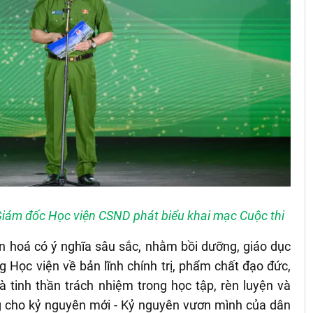
Giám đốc Học viện CSND phát biểu khai mạc Cuộc thi
văn hoá có ý nghĩa sâu sắc, nhằm bồi dưỡng, giáo dục
g Học viện về bản lĩnh chính trị, phẩm chất đạo đức,
và tinh thần trách nhiệm trong học tập, rèn luyện và
g cho kỷ nguyên mới - Kỷ nguyên vươn mình của dân