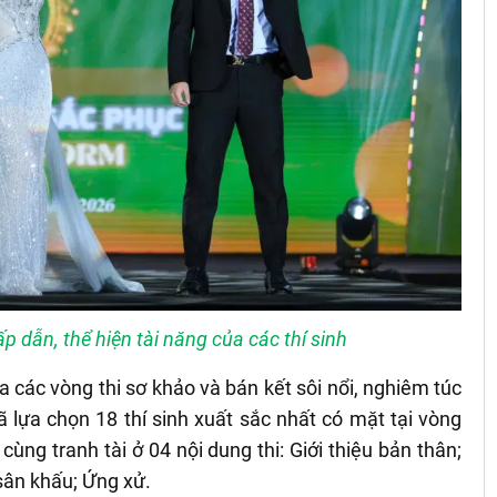
p dẫn, thể hiện tài năng của các thí sinh
ua các vòng thi sơ khảo và bán kết sôi nổi, nghiêm túc
 lựa chọn 18 thí sinh xuất sắc nhất có mặt tại vòng
 cùng tranh tài ở 04 nội dung thi: Giới thiệu bản thân;
 sân khấu; Ứng xử.