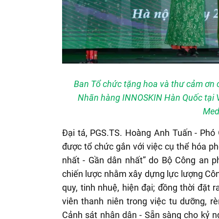
Ban Tổ chức tặng hoa và thư cảm ơn ch
Nhãn hàng INNOSKIN Hàn Quốc tại Vi
Med
Đại tá, PGS.TS. Hoàng Anh Tuấn - Phó 
được tổ chức gắn với việc cụ thể hóa pho
nhất - Gần dân nhất” do Bộ Công an ph
chiến lược nhằm xây dựng lực lượng Côn
quy, tinh nhuệ, hiện đại; đồng thời đặt 
viên thanh niên trong việc tu dưỡng, r
Cảnh sát nhân dân - Sẵn sàng cho kỷ ngu