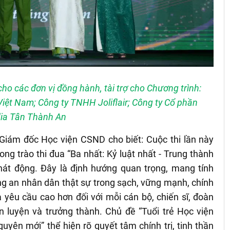
o các đơn vị đồng hành, tài trợ cho Chương trình:
ệt Nam; Công ty TNHH Joliflair; Công ty Cổ phần
ia Tân Thành An
Giám đốc Học viện CSND cho biết: Cuộc thi lần này
ng trào thi đua “Ba nhất: Kỷ luật nhất - Trung thành
át động. Đây là định hướng quan trọng, mang tính
g an nhân dân thật sự trong sạch, vững mạnh, chính
ra yêu cầu cao hơn đối với mỗi cán bộ, chiến sĩ, đoàn
èn luyện và trưởng thành. Chủ đề “Tuổi trẻ Học viện
yên mới” thể hiện rõ quyết tâm chính trị, tinh thần