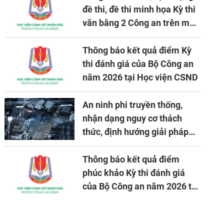
đề thi, đề thi minh họa Kỳ thi
văn bằng 2 Công an trên máy
tính
Thông báo kết quả điểm Kỳ
thi đánh giá của Bộ Công an
năm 2026 tại Học viện CSND
An ninh phi truyền thống,
nhận dạng nguy cơ thách
thức, định hướng giải pháp
đảm bảo an ninh quốc gia
trong tình hình hiện nay
Thông báo kết quả điểm
phúc khảo Kỳ thi đánh giá
của Bộ Công an năm 2026 tại
Học viện CSND