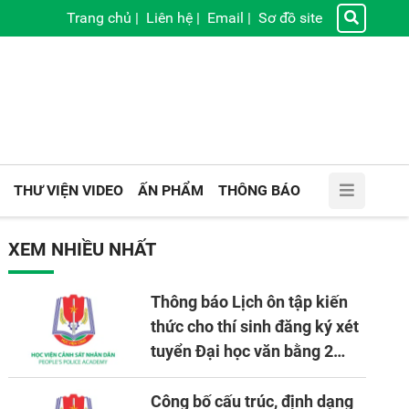
Trang chủ
|
Liên hệ
|
Email
|
Sơ đồ site
THƯ VIỆN VIDEO
ẤN PHẨM
THÔNG BÁO
XEM NHIỀU NHẤT
Thông báo Lịch ôn tập kiến
thức cho thí sinh đăng ký xét
tuyển Đại học văn bằng 2
tuyển mới, mở tại Học viện
CSND năm học 2026 - 2027
Công bố cấu trúc, định dạng