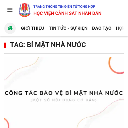
GIỚI THIỆU
TIN TỨC - SỰ KIỆN
ĐÀO TẠO
HỢP 
TAG: BÍ MẬT NHÀ NƯỚC