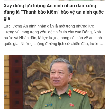
Xây dựng lực lượng An ninh nhân dân xứng
đáng là “Thanh bảo kiếm” bảo vệ an ninh quốc
gia
Lực lượng An ninh nhân dân là một trong những lực
lượng vũ trang trọng yếu, đặc biệt tin cậy của Đảng, Nhà
nước và Nhân dân, là lực lượng nòng cốt bảo vệ an ninh
quốc gia. Những chặng đường lịch sử chiến đấu, trưởng
thành của lực lượng An ninh nhân dân luôn gắn với
những trang sử hào hùng, vẻ vang của lực lượng Công an
nhân dân, của dân tộc, của cách mạng và sự phát triển của
đất nước.