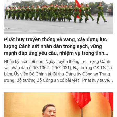
Phát huy truyền thống vẻ vang, xây dựng lực
lượng Cảnh sát nhân dân trong sạch, vững
mạnh đáp ứng yêu cầu, nhiệm vụ trong tình
hình mới
Nhân kỷ niệm 59 năm Ngày truyền thống lực lượng Cảnh
sát nhân dân (20/7/1962 - 20/72021), Đại tướng GS.TS Tô
Lâm, Ủy viên Bộ Chính trị, Bí thư Đảng ủy Công an Trung
ương, Bộ trưởng Bộ Công an có bài viết: "Phát huy truyền
thống vẻ vang, xây dựng lực lượng Cảnh sát nhân dân
trong sạch, vững mạnh đáp ứng yêu cầu, nhiệm vụ trong
tình hình mới". Cổng Thông tin điện tử Học viện CSND xin
trân trọng giới thiệu bài viết của đồng chí Bộ trưởng.