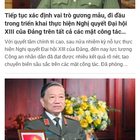
Tiếp tục xác định vai trò gương mẫu, đi đầu
trong triển khai thực hiện Nghị quyết Đại hội
XIII của Đảng trên tất cả các mặt công tác
công an
Với quyết tâm chính trị cao, sau nửa nhiệm kỳ nỗ lực thực
hiện Nghị quyết Đại hội XIII của Đảng, đến nay lực lượng
Công an nhân dân đã đạt được nhiều kết quả rõ nét, tạo
chuyển biến sâu sắc trên các mặt công tác. Đã phòng
ngừa, đẩy lùi từ sớm, từ xa các thách thức, mối đe dọa,
bảo vệ vững chắc an ninh quốc gia; liên tục kéo giảm các
vấn đề tiềm ẩn phức tạp về an ninh, tội phạm; hoàn thành
xuất sắc, đạt và vượt các mục tiêu, chỉ tiêu, nhiệm vụ, theo
đúng lộ trình, toàn diện trên các mặt công tác.