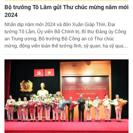
Bộ trưởng Tô Lâm gửi Thư chúc mừng năm mới
2024
Nhân dịp năm mới 2024 và đón Xuân Giáp Thìn, Đại
tướng Tô Lâm, Ủy viên Bộ Chính trị, Bí thư Đảng ủy Công
an Trung ương, Bộ trưởng Bộ Công an có Thư chúc
mừng, động viên toàn thể tướng lĩnh, sỹ quan, hạ sỹ quan,
học viên, công nhân Công an, lao động hợp đồng trong
Công an nhân dân; các đồng chí cán bộ Công an hưu trí,
thương binh, bệnh binh, thân nhân liệt sỹ Công an nhân
dân; các đồng chí bảo vệ dân phố, bảo vệ cơ quan, doanh
nghiệp. Cổng Thông tin điện tử trân trọng giới thiệu Thư
chúc mừng của đồng chí Bộ trưởng.