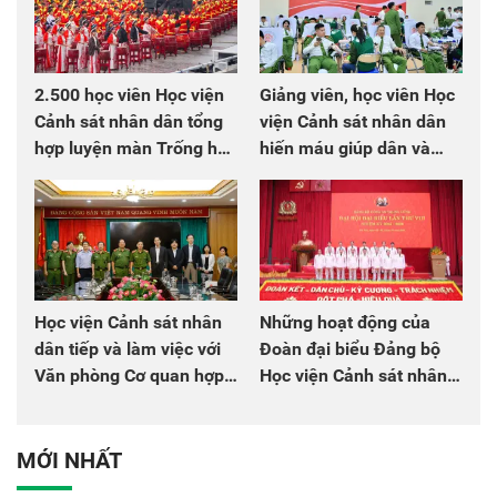
2.500 học viên Học viện
Giảng viên, học viên Học
Cảnh sát nhân dân tổng
viện Cảnh sát nhân dân
hợp luyện màn Trống hội
hiến máu giúp dân và
chào mừng Đại hội Đảng
đồng đội
Học viện Cảnh sát nhân
Những hoạt động của
dân tiếp và làm việc với
Đoàn đại biểu Đảng bộ
Văn phòng Cơ quan hợp
Học viện Cảnh sát nhân
tác quốc tế Nhật Bản tại
dân tại Đại hội đại biểu
Việt Nam
Đảng bộ Công an Trung
ương lần thứ VIII, nhiệm
MỚI NHẤT
kỳ 2025 - 2030