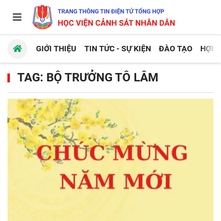
GIỚI THIỆU
TIN TỨC - SỰ KIỆN
ĐÀO TẠO
HỢP 
TAG: BỘ TRƯỞNG TÔ LÂM