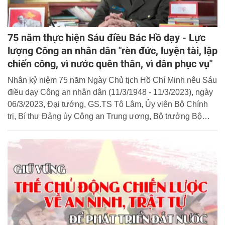
75 năm thực hiện Sáu điều Bác Hồ dạy - Lực
lượng Công an nhân dân "rèn đức, luyện tài, lập
chiến công, vì nước quên thân, vì dân phục vụ"
Nhân kỷ niệm 75 năm Ngày Chủ tịch Hồ Chí Minh nêu Sáu
điều dạy Công an nhân dân (11/3/1948 - 11/3/2023), ngày
06/3/2023, Đại tướng, GS.TS Tô Lâm, Ủy viên Bộ Chính
trị, Bí thư Đảng ủy Công an Trung ương, Bộ trưởng Bộ
Công an có bài viết "75 năm thực hiện Sáu điều Bác Hồ
dạy - Lực lượng Công an nhân dân "rèn đức, luyện tài, lập
chiến công, vì nước quên thân, vì dân phục vụ". Cổng
Thông tin điện tử Học viện CSND trân trọng giới thiệu bài
viết của đồng chí Bộ trưởng.