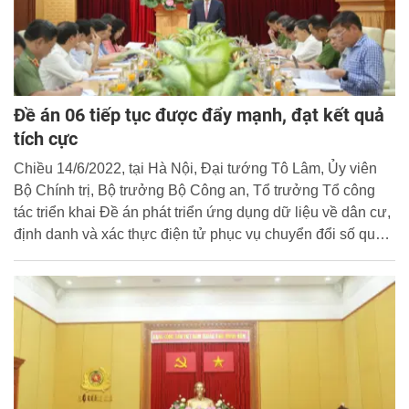
Đề án 06 tiếp tục được đẩy mạnh, đạt kết quả
tích cực
Chiều 14/6/2022, tại Hà Nội, Đại tướng Tô Lâm, Ủy viên
Bộ Chính trị, Bộ trưởng Bộ Công an, Tổ trưởng Tổ công
tác triển khai Đề án phát triển ứng dụng dữ liệu về dân cư,
định danh và xác thực điện tử phục vụ chuyển đổi số quốc
gia giai đoạn 2022-2025, tầm nhìn đến năm 2030 của
Chính phủ (Đề án 06) chủ trì cuộc họp phiên thứ năm để rà
soát việc triển khai Đề án 06 từ tháng 5/2022 và những
nhiệm vụ trọng tâm thời gian tới.