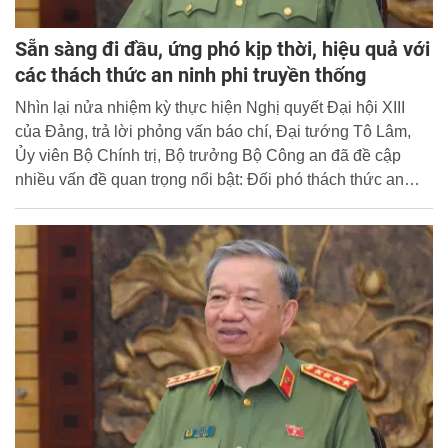
Sẵn sàng đi đầu, ứng phó kịp thời, hiệu quả với
các thách thức an ninh phi truyền thống
Nhìn lại nửa nhiệm kỳ thực hiện Nghị quyết Đại hội XIII
của Đảng, trả lời phỏng vấn báo chí, Đại tướng Tô Lâm,
Ủy viên Bộ Chính trị, Bộ trưởng Bộ Công an đã đề cập
nhiều vấn đề quan trọng nổi bật: Đối phó thách thức an
ninh phi truyền thống nằm trong tổng thể chiến lược bảo vệ
an ninh quốc gia, trật tự an toàn xã hội; kết quả nổi bật và
những vấn đề tiếp tục đặt ra trong đấu tranh, phòng chống
tội phạm về tham nhũng, chức vụ; thực hiện trách nhiệm
nêu gương của người đứng đầu, xây dựng lực lượng
Công an nhân dân đáp ứng yêu cầu, nhiệm vụ trong tình
hình mới... Cổng Thông tin điện tử Học viện xin trân trọng
giới thiệu bài phỏng vấn đồng chí Bộ trưởng.