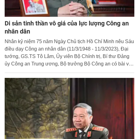
Di sản tinh thần vô giá của lực lượng Công an
nhân dân
Nhân kỷ niệm 75 năm Ngày Chủ tịch Hồ Chí Minh nêu Sáu
điều dạy Công an nhân dân (11/3/1948 - 11/3/2023), Đại
tướng, GS.TS Tô Lâm, Ủy viên Bộ Chính trị, Bí thư Đảng
ủy Công an Trung ương, Bộ trưởng Bộ Công an có bài viết
"Sáu điều dạy của Chủ tịch Hồ Chí Minh - Di sản tinh thần
vô giá của lực lượng Công an nhân dân". Cổng Thông tin
điện tử Học viện CSND trân trọng giới thiệu bài viết của
đồng chí Bộ trưởng.