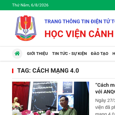
Thứ Năm, 6/8/2026
GIỚI THIỆU
TIN TỨC - SỰ KIỆN
ĐÀO TẠO
H
TAG: CÁCH MẠNG 4.0
“Cách mạ
với ANQG
Ngày 27/
viện đã p
mạng 4.0 