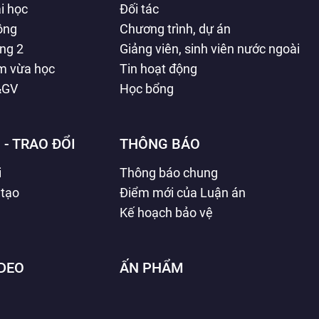
i học
Đối tác
hông
Chương trình, dự án
ằng 2
Giảng viên, sinh viên nước ngoài
àm vừa học
Tin hoạt động
&GV
Học bổng
 - TRAO ĐỔI
THÔNG BÁO
i
Thông báo chung
 tạo
Điểm mới của Luận án
Kế hoạch bảo vệ
IDEO
ẤN PHẨM