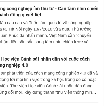
 công nghiệp lần thứ tư làm cho tài nguyên thiên
g công nghiệp lần thứ tư - Cần tầm nhìn chiến
o động phổ thông giá rẻ ngày càng mất lợi thế. Việc
hành động quyết liệt
hững vấn đề đặt ra và đưa ra những định hướng cho
đàn cấp cao và Triển lãm quốc tế về công nghiệp
 công nghiệp hóa, hiện đại hóa ở Việt Nam trong bối
ra tại Hà Nội ngày 13/7/2018 vừa qua, Thủ tướng
 mạng công nghiệp lần thứ tư thời gian tới là cấp
uân Phúc đã nhấn mạnh, Việt Nam cần “chuyển
hiết thực.
hận diện sâu sắc sang tầm nhìn chiến lược và
 quyết liệt, khẩn trương” để không bỏ lỡ cơ hội và
huyến tàu Cách mạng công nghiệp 4.0 với các nước
 Học viện Cảnh sát nhân dân với cuộc cách
 vực và thế giới.
ng nghiệp 4.0
 sự phát triển của cách mạng công nghiệp 4.0 đã và
động tới mọi lĩnh vực trong xã hội, trong đó có hoạt
viện. Thư viện Học viện Cảnh sát nhân dân đang
ng đổi mới, xây dựng thành “thư viện thông minh”
êu cầu giáo dục - đào tạo trong thời đại cách mạng
ệp 4.0 tại Học viện Cảnh sát nhân dân. Bài viết