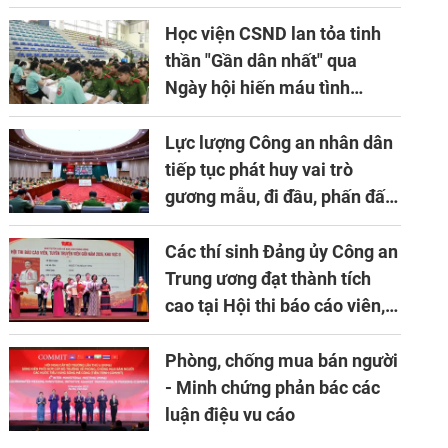
niên lần thứ 10 của Hiệp hội
APTA
Học viện CSND lan tỏa tinh
thần "Gần dân nhất" qua
Ngày hội hiến máu tình
nguyện
Lực lượng Công an nhân dân
tiếp tục phát huy vai trò
gương mẫu, đi đầu, phấn đấu
hoàn thành xuất sắc mọi
nhiệm vụ được giao
Các thí sinh Đảng ủy Công an
Trung ương đạt thành tích
cao tại Hội thi báo cáo viên,
tuyên truyền viên giỏi khu
vực II năm 2026
Phòng, chống mua bán người
- Minh chứng phản bác các
luận điệu vu cáo