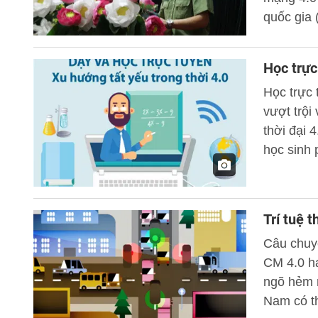
quốc gia 
động điều
chuyên n
Học trực
Học trực
vượt trội
thời đại 
học sinh 
phương t
của năm h
Trí tuệ 
Câu chuyệ
CM 4.0 h
ngõ hẻm n
Nam có th