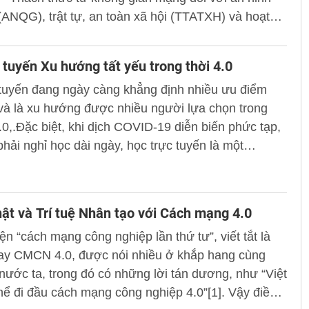
(ANQG), trật tự, an toàn xã hội (TTATXH) và hoạt
 tra tội phạm” cho cán bộ, giảng viên và học viên
gành.
 tuyến Xu hướng tất yếu trong thời 4.0
 tuyến đang ngày càng khẳng định nhiều ưu điểm
 và là xu hướng được nhiều người lựa chọn trong
4.0,.Đặc biệt, khi dịch COVID-19 diễn biến phức tạp,
phải nghỉ học dài ngày, học trực tuyến là một
hức học tập rất phù hợp để đảm bảo chương trình
ọc và hạn chế bệnh dịch lây lan.
thật và Trí tuệ Nhân tạo với Cách mạng 4.0
n “cách mạng công nghiệp lần thứ tư”, viết tắt là
ay CMCN 4.0, được nói nhiều ở khắp hang cùng
ước ta, trong đó có những lời tán dương, như “Việt
ể đi đầu cách mạng công nghiệp 4.0”[1]. Vậy điều