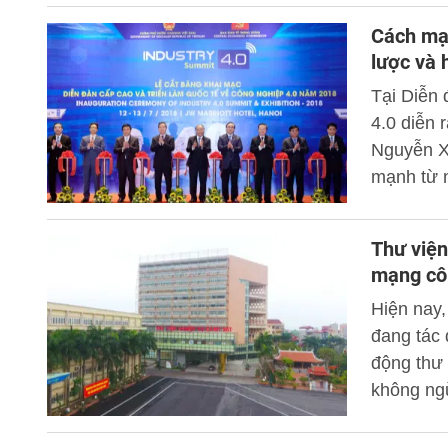
cách mạng
Cách mạn
nhiên, la
lược và 
làm rõ n
Tại Diễn 
quá trình
4.0 diễn 
cảnh cách
Nguyễn X
bách và t
mạnh từ n
hành động
lên kịp c
Thư viện
trong khu
mạng cô
Hiện nay,
đang tác 
động thư 
không ngừ
đáp ứng y
công nghi