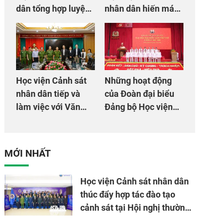
dân tổng hợp luyện
nhân dân hiến máu
màn Trống hội chào
giúp dân và đồng
mừng Đại hội Đảng
đội
Học viện Cảnh sát
Những hoạt động
nhân dân tiếp và
của Đoàn đại biểu
làm việc với Văn
Đảng bộ Học viện
phòng Cơ quan hợp
Cảnh sát nhân dân
tác quốc tế Nhật
tại Đại hội đại biểu
Bản tại Việt Nam
Đảng bộ Công an
MỚI NHẤT
Trung ương lần thứ
VIII, nhiệm kỳ 2025
Học viện Cảnh sát nhân dân
- 2030
thúc đẩy hợp tác đào tạo
cảnh sát tại Hội nghị thường