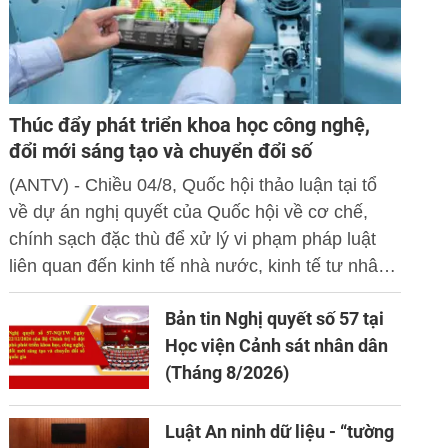
Thúc đẩy phát triển khoa học công nghệ,
đổi mới sáng tạo và chuyển đổi số
(ANTV) - Chiều 04/8, Quốc hội thảo luận tại tổ
về dự án nghị quyết của Quốc hội về cơ chế,
chính sạch đặc thù để xử lý vi phạm pháp luật
liên quan đến kinh tế nhà nước, kinh tế tư nhân
và ứng dụng khoa học công nghệ, đổi mới sáng
Bản tin Nghị quyết số 57 tại
tạo và chuyển đổi số.
Học viện Cảnh sát nhân dân
(Tháng 8/2026)
Luật An ninh dữ liệu - “tường