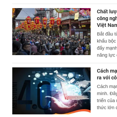
trong nướ
Chất lượ
công ngh
Việt Na
Bắt đầu t
khẩu bộc 
đẩy mạnh
năng lực 
động lực 
này đưa r
Cách mạn
các ngành
ra với c
nâng cao 
Cách mạng
minh. Đây
triển của
thức lớn 
nhiều lĩn