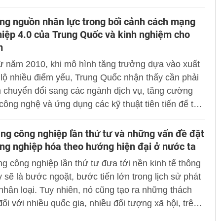
c và quốc tế.
ng nguồn nhân lực trong bối cảnh cách mạng
iệp 4.0 của Trung Quốc và kinh nghiệm cho
m
ừ năm 2010, khi mô hình tăng trưởng dựa vào xuất
lộ nhiều điểm yếu, Trung Quốc nhận thấy cần phải
 chuyển đổi sang các ngành dịch vụ, tăng cường
công nghệ và ứng dụng các kỹ thuật tiên tiến để tạo
mới cho tăng trưởng. Hiện nay, Chính phủ nước
a nhiều giải pháp cải thiện năng lực và đẩy mạnh
g công nghiệp lần thứ tư và những vấn đề đặt
 công nghệ cao để bắt kịp cuộc cách mạng 4.0 và
ông nghiệp hóa theo hướng hiện đại ở nước ta
chất lượng lao động nhằm thực hiện mục tiêu trên.
 công nghiệp lần thứ tư đưa tới nền kinh tế thông
 sẽ là bước ngoặt, bước tiến lớn trong lịch sử phát
 nhân loại. Tuy nhiên, nó cũng tạo ra những thách
đối với nhiều quốc gia, nhiều đối tượng xã hội, trên
h vực. Các thành tựu khoa học - công nghệ trong