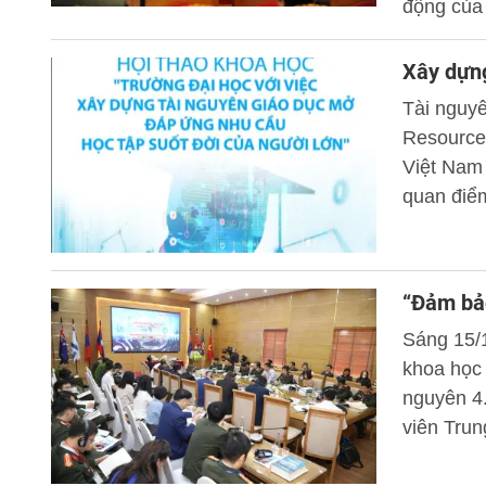
động của
PGS.TS N
trưởng Bộ
Xây dựng
Tài nguy
Resources
Việt Nam
quan điểm
cần phải 
“Đảm bảo
Sáng 15/1
khoa học 
nguyên 4
viên Tru
Hội thảo.