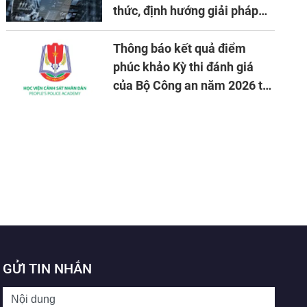
thức, định hướng giải pháp
đảm bảo an ninh quốc gia
trong tình hình hiện nay
Thông báo kết quả điểm
phúc khảo Kỳ thi đánh giá
của Bộ Công an năm 2026 tại
Học viện CSND
GỬI TIN NHẮN