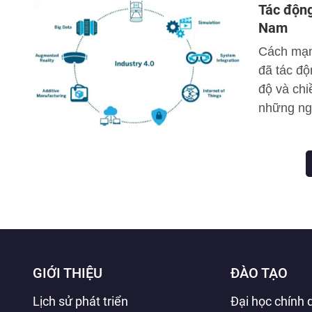
Tác động
đánh giá 
Nam
xuất một 
Cách mạn
điều hàn
đã tác độ
thông tin
độ và chi
những ng
mạng 4.0 
của thị t
Bài viết 
4.0 tới h
GIỚI THIỆU
ĐÀO TẠO
Lịch sử phát triển
Đại học chính 