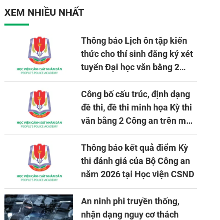
XEM NHIỀU NHẤT
Thông báo Lịch ôn tập kiến
thức cho thí sinh đăng ký xét
tuyển Đại học văn bằng 2
tuyển mới, mở tại Học viện
CSND năm học 2026 - 2027
Công bố cấu trúc, định dạng
đề thi, đề thi minh họa Kỳ thi
văn bằng 2 Công an trên máy
tính
Thông báo kết quả điểm Kỳ
thi đánh giá của Bộ Công an
năm 2026 tại Học viện CSND
An ninh phi truyền thống,
nhận dạng nguy cơ thách