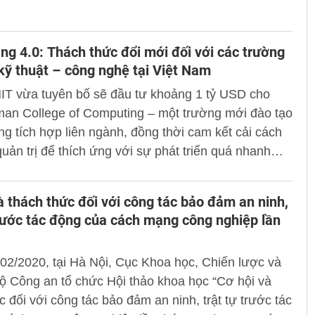
hư ra sao?
g 4.0: Thách thức đổi mới đối với các trường
kỹ thuật – công nghệ tại Việt Nam
IT vừa tuyên bố sẽ đầu tư khoảng 1 tỷ USD cho
an College of Computing – một trường mới đào tạo
g tích hợp liên ngành, đồng thời cam kết cải cách
uản trị để thích ứng với sự phát triển quá nhanh
ực trí tuệ nhân tạo.
à thách thức đối với công tác bảo đảm an ninh,
trước tác động của cách mạng công nghiệp lần
02/2020, tại Hà Nội, Cục Khoa học, Chiến lược và
ộ Công an tổ chức Hội thảo khoa học “Cơ hội và
c đối với công tác bảo đảm an ninh, trật tự trước tác