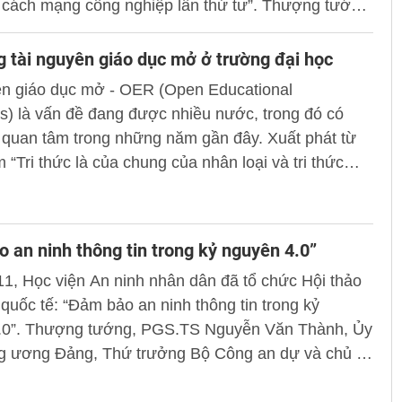
 cách mạng công nghiệp lần thứ tư”. Thượng tướng,
guyễn Văn Thành, Ủy viên Trung ương Đảng, Thứ
 Công an dự và phát biểu chỉ đạo.
 tài nguyên giáo dục mở ở trường đại học
ên giáo dục mở - OER (Open Educational
) là vấn đề đang được nhiều nước, trong đó có
 quan tâm trong những năm gần đây. Xuất phát từ
 “Tri thức là của chung của nhân loại và tri thức
được chia sẻ”.
 an ninh thông tin trong kỷ nguyên 4.0”
1, Học viện An ninh nhân dân đã tổ chức Hội thảo
quốc tế: “Đảm bảo an ninh thông tin trong kỷ
.0”. Thượng tướng, PGS.TS Nguyễn Văn Thành, Ủy
ng ương Đảng, Thứ trưởng Bộ Công an dự và chủ trì
 Cùng dự còn có các chuyên gia, các nhà khoa học