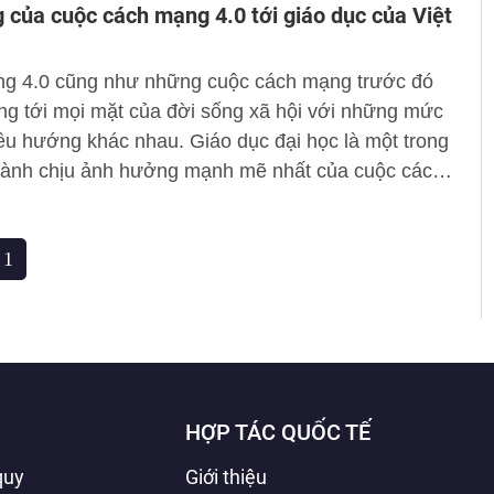
 của cuộc cách mạng 4.0 tới giáo dục của Việt
hoạt động của Thư viện trong thời gian qua và đề
số giải pháp nhằm đổi mới phương thức quản lý,
g 4.0 cũng như những cuộc cách mạng trước đó
h hoạt động của thư viện và ứng dụng công nghệ
ng tới mọi mặt của đời sống xã hội với những mức
, xây dựng thư viện điện tử.
ều hướng khác nhau. Giáo dục đại học là một trong
ành chịu ảnh hưởng mạnh mẽ nhất của cuộc cách
vì sản phẩm của đào tạo phải đáp ứng với nhu cầu
rường lao động đang có sự thay đổi nhanh chóng.
1
này đề cập đến một số tác động của cuộc cách mạng
oạt động giáo dục đại học của Việt Nam hiện nay.
HỢP TÁC QUỐC TẾ
quy
Giới thiệu