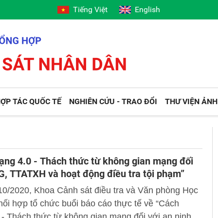
Tiếng Việt
English
ỢP TÁC QUỐC TẾ
NGHIÊN CỨU - TRAO ĐỔI
THƯ VIỆN ẢNH
ng 4.0 - Thách thức từ không gian mạng đối
, TTATXH và hoạt động điều tra tội phạm”
10/2020, Khoa Cảnh sát điều tra và Văn phòng Học
hối hợp tổ chức buổi báo cáo thực tế về “Cách
- Thách thức từ không gian mạng đối với an ninh