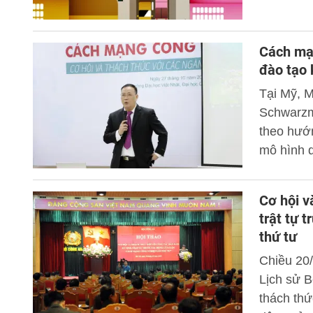
này thực 
Cách mạn
đào tạo 
Tại Mỹ, M
Schwarzm
theo hướn
mô hình q
của lĩnh v
Cơ hội v
trật tự 
thứ tư
Chiều 20/
Lịch sử B
thách thứ