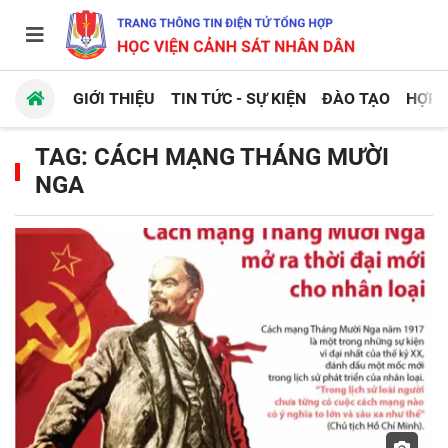
GIỚI THIỆU
TIN TỨC - SỰ KIỆN
ĐÀO TẠO
HỢP 
TAG: CÁCH MẠNG THÁNG MƯỜI
NGA