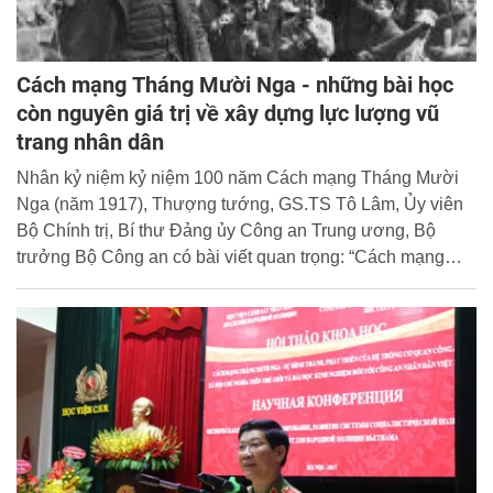
Cách mạng Tháng Mười Nga - những bài học
còn nguyên giá trị về xây dựng lực lượng vũ
trang nhân dân
Nhân kỷ niệm kỷ niệm 100 năm Cách mạng Tháng Mười
Nga (năm 1917), Thượng tướng, GS.TS Tô Lâm, Ủy viên
Bộ Chính trị, Bí thư Đảng ủy Công an Trung ương, Bộ
trưởng Bộ Công an có bài viết quan trọng: “Cách mạng
Tháng Mười Nga - những bài học còn nguyên giá trị về
xây dựng lực lượng vũ trang nhân dân”. Cổng Thông tin
điện tử Học viện Cảnh sát nhân dân xin trân trọng giới
thiệu toàn văn bài viết của đồng chí Bộ trưởng.