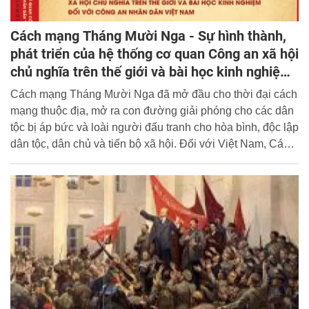
Cách mạng Tháng Mười Nga - Sự hình thành,
phát triển của hệ thống cơ quan Công an xã hội
chủ nghĩa trên thế giới và bài học kinh nghiệm
đối với Công an nhân dân Việt Nam
Cách mạng Tháng Mười Nga đã mở đầu cho thời đại cách
mạng thuộc địa, mở ra con đường giải phóng cho các dân
tộc bị áp bức và loài người đấu tranh cho hòa bình, độc lập
dân tộc, dân chủ và tiến bộ xã hội. Đối với Việt Nam, Cách
mạng Tháng Mười có ý nghĩa và ảnh hưởng to lớn, sâu
sắc trên nhiều phương diện, cả về lý luận và thực tiễn,
trong thời kỳ trước và sau khi Đảng Cộng sản Việt Nam ra
đời, cả trong Cách mạng tháng Tám và hai cuộc kháng
chiến vĩ đại của dân tộc, cũng như trong công cuộc đổi
mới, công nghiệp hóa, hiện đại hóa đất nước hiện nay.