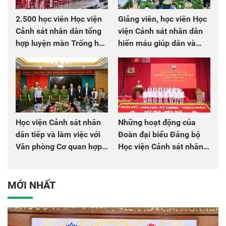
2.500 học viên Học viện
Giảng viên, học viên Học
Cảnh sát nhân dân tổng
viện Cảnh sát nhân dân
hợp luyện màn Trống hội
hiến máu giúp dân và
chào mừng Đại hội Đảng
đồng đội
Học viện Cảnh sát nhân
Những hoạt động của
dân tiếp và làm việc với
Đoàn đại biểu Đảng bộ
Văn phòng Cơ quan hợp
Học viện Cảnh sát nhân
tác quốc tế Nhật Bản tại
dân tại Đại hội đại biểu
Việt Nam
Đảng bộ Công an Trung
ương lần thứ VIII, nhiệm
MỚI NHẤT
kỳ 2025 - 2030