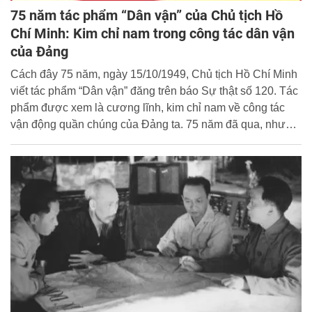
75 năm tác phẩm “Dân vận” của Chủ tịch Hồ
Chí Minh: Kim chỉ nam trong công tác dân vận
của Đảng
Cách đây 75 năm, ngày 15/10/1949, Chủ tịch Hồ Chí Minh
viết tác phẩm “Dân vận” đăng trên báo Sự thật số 120. Tác
phẩm được xem là cương lĩnh, kim chỉ nam về công tác
vận động quần chúng của Đảng ta. 75 năm đã qua, nhưng
tác phẩm “Dân vận” của Chủ tịch Hồ Chí Minh vẫn vẹn
nguyên giá trị, mang tính thời sự sâu sắc, là cơ sở, nền
tảng lý luận để Đảng và Nhà nước xây dựng và tổ chức
thực hiện các chủ trương, chính sách về công tác dân vận,
về phát huy sức mạnh khối đại đoàn kết toàn dân tộc.