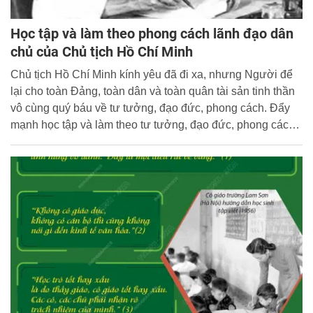
Học tập và làm theo phong cách lãnh đạo dân
chủ của Chủ tịch Hồ Chí Minh
Chủ tịch Hồ Chí Minh kính yêu đã đi xa, nhưng Người để
lại cho toàn Đảng, toàn dân và toàn quân tài sản tinh thần
vô cùng quý báu về tư tưởng, đạo đức, phong cách. Đẩy
mạnh học tập và làm theo tư tưởng, đạo đức, phong cách
của Người nói chung, phong cách lãnh đạo dân chủ của
Người nói riêng đối với đội ngũ cán bộ lãnh đạo, quản lý
các cấp trong hệ thống chính trị ở nước ta hiện nay là việc
làm có ý nghĩa thiết thực, góp phần xây dựng Đảng trong
sạch, vững mạnh về chính trị, tư tưởng, đạo đức, tổ chức
và cán bộ theo Nghị quyết Đại hội XIII của Đảng.