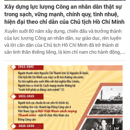
Xây dựng lực lượng Công an nhân dân thật sự
trong sạch, vững mạnh, chính quy, tinh nhuệ,
hiện đại theo chỉ dẫn của Chủ tịch Hồ Chí Minh
Xuyên suốt 80 năm xây dựng, chiến đấu và trưởng thành
của lực lượng Công an nhân dân, sự giáo dục, rèn luyện
và lời căn dặn của Chủ tịch Hồ Chí Minh đã trở thành di
sản tinh thần thiêng liêng, là kim chỉ nam cho hành động,
góp phần quan trọng làm nên chiến công, thành tích của
lực lượng Công an nhân dân trong sự nghiệp đấu tranh
giải phóng dân tộc, xây dựng và bảo vệ Tổ quốc.