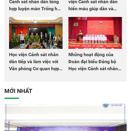
Cảnh sát nhân dân tổng
viện Cảnh sát nhân dân
hợp luyện màn Trống hội
hiến máu giúp dân và
chào mừng Đại hội Đảng
đồng đội
Học viện Cảnh sát nhân
Những hoạt động của
dân tiếp và làm việc với
Đoàn đại biểu Đảng bộ
Văn phòng Cơ quan hợp
Học viện Cảnh sát nhân
tác quốc tế Nhật Bản tại
dân tại Đại hội đại biểu
Việt Nam
Đảng bộ Công an Trung
ương lần thứ VIII, nhiệm
MỚI NHẤT
kỳ 2025 - 2030