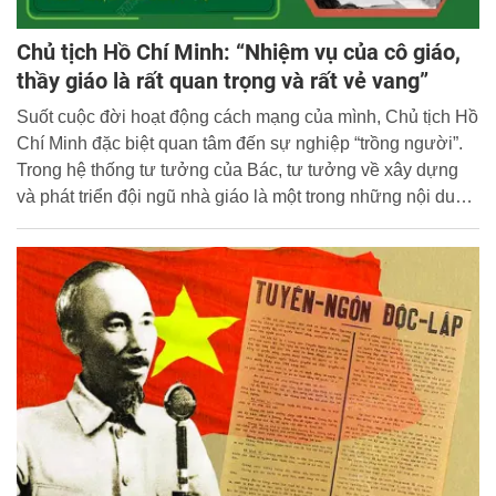
Chủ tịch Hồ Chí Minh: “Nhiệm vụ của cô giáo,
thầy giáo là rất quan trọng và rất vẻ vang”
Suốt cuộc đời hoạt động cách mạng của mình, Chủ tịch Hồ
Chí Minh đặc biệt quan tâm đến sự nghiệp “trồng người”.
Trong hệ thống tư tưởng của Bác, tư tưởng về xây dựng
và phát triển đội ngũ nhà giáo là một trong những nội dung
quan trọng, thể hiện lý tưởng sâu xa của Người về xây
dựng con người mới xã hội chủ nghĩa, đưa Việt Nam sánh
vai với các cường quốc trên thế giới. Tư tưởng Hồ Chí
Minh về xây dựng và phát triển đội ngũ nhà giáo cho đến
nay vẫn còn nguyên giá trị lý luận và thực tiễn, là kim chỉ
nam cho công cuộc Đổi mới căn bản, toàn diện giáo dục
và đào tạo hiện nay.