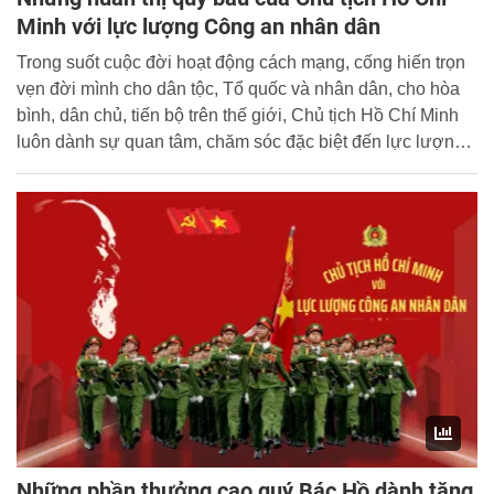
Minh với lực lượng Công an nhân dân
Trong suốt cuộc đời hoạt động cách mạng, cống hiến trọn
vẹn đời mình cho dân tộc, Tổ quốc và nhân dân, cho hòa
bình, dân chủ, tiến bộ trên thế giới, Chủ tịch Hồ Chí Minh
luôn dành sự quan tâm, chăm sóc đặc biệt đến lực lượng
Công an nhân dân. Người thường xuyên đến thăm, động
viên và có những lời dạy bảo sâu sắc, quý báu đối với lực
lượng CAND trên các lĩnh vực công tác, chiến đấu.
Những phần thưởng cao quý Bác Hồ dành tặng