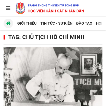
GIỚI THIỆU
TIN TỨC - SỰ KIỆN
ĐÀO TẠO
HỢP 
TAG: CHỦ TỊCH HỒ CHÍ MINH