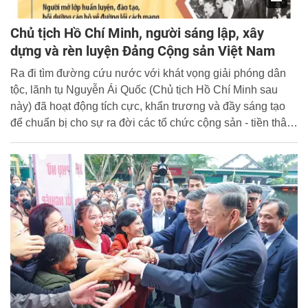
Chủ tịch Hồ Chí Minh, người sáng lập, xây
dựng và rèn luyện Ðảng Cộng sản Việt Nam
Ra đi tìm đường cứu nước với khát vọng giải phóng dân
tộc, lãnh tụ Nguyễn Ái Quốc (Chủ tịch Hồ Chí Minh sau
này) đã hoạt động tích cực, khẩn trương và đầy sáng tạo
để chuẩn bị cho sự ra đời các tổ chức cộng sản - tiền thân
của Đảng Cộng sản Việt Nam. Ngay sau đó, Người tích
cực chuẩn bị đầy đủ các yếu tố về chính trị, tư tưởng và tổ
chức cho việc ra đời Ðảng Cộng sản Việt Nam. Ðảng
Cộng sản Việt Nam ra đời, gắn liền với tên tuổi của Chủ
tịch Hồ Chí Minh, là sự chuẩn bị tất yếu đầu tiên có tính
quyết định cho những bước phát triển nhảy vọt mới về sau
trong lịch sử của dân tộc Việt Nam.