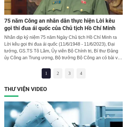
75 năm Công an nhân dân thực hiện Lời kêu
gọi thi đua ái quốc của Chủ tịch Hồ Chí Minh
Nhân dịp kỷ niệm 75 năm Ngày Chủ tịch Hồ Chí Minh ra
Lời kêu gọi thi đua ái quốc (11/6/1948 - 11/6/2023), Đại
tướng, GS.TS Tô Lâm, Ủy viên Bộ Chính trị, Bí thư Đảng
ủy Công an Trung ương, Bộ trưởng Bộ Công an có bài viết
"75 năm Công an nhân dân thực hiện Lời kêu gọi thi đua
ái quốc của Chủ tich Hồ Chí Minh". Cổng Thông tin điện tử
1
2
3
4
Học viện CSND trân trọng giới thiệu bài viết của đồng chí
Bộ trưởng.
THƯ VIỆN VIDEO