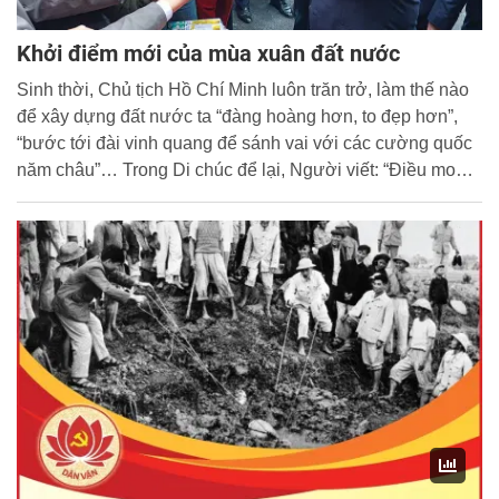
Khởi điểm mới của mùa xuân đất nước
Sinh thời, Chủ tịch Hồ Chí Minh luôn trăn trở, làm thế nào
để xây dựng đất nước ta “đàng hoàng hơn, to đẹp hơn”,
“bước tới đài vinh quang để sánh vai với các cường quốc
năm châu”… Trong Di chúc để lại, Người viết: “Điều mong
muốn cuối cùng của tôi là: Toàn Đảng, toàn dân ta đoàn
kết phấn đấu, xây dựng một nước Việt Nam hoà bình,
thống nhất, độc lập, dân chủ và giàu mạnh, và góp phần
xứng đáng vào sự nghiệp cách mạng thế giới”.