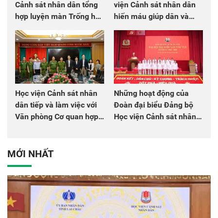
Cảnh sát nhân dân tổng
viện Cảnh sát nhân dân
hợp luyện màn Trống hội
hiến máu giúp dân và
chào mừng Đại hội Đảng
đồng đội
Học viện Cảnh sát nhân
Những hoạt động của
dân tiếp và làm việc với
Đoàn đại biểu Đảng bộ
Văn phòng Cơ quan hợp
Học viện Cảnh sát nhân
tác quốc tế Nhật Bản tại
dân tại Đại hội đại biểu
Việt Nam
Đảng bộ Công an Trung
ương lần thứ VIII, nhiệm
MỚI NHẤT
kỳ 2025 - 2030