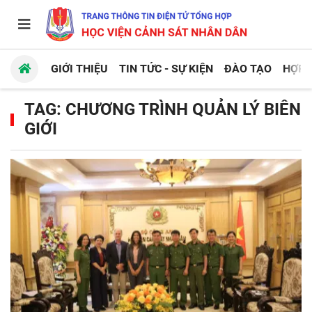
GIỚI THIỆU
TIN TỨC - SỰ KIỆN
ĐÀO TẠO
HỢP 
TAG: CHƯƠNG TRÌNH QUẢN LÝ BIÊN
GIỚI