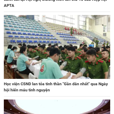
APTA
Học viện CSND lan tỏa tinh thần "Gần dân nhất" qua Ngày
hội hiến máu tình nguyện